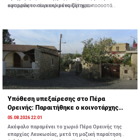
αφορούν το συγκεκριμένο ζήτημα.»
καταγράφουν ένα από τα υψηλότερα ποσοστά
υπερπληθυσμού στην Ευρωπαϊκή Ένωση, γεγονός που
καθιστά επιτακτική την προώθηση του έργου για τη
δημιουργία νέων σύγχρονων σωφρονιστικών
εγκαταστάσεων.
Υπόθεση υπεξαίρεσης στο Πέρα
Ορεινής: Παραιτήθηκε ο κοινοτάρχης
(ΒΙΝΤΕΟ)
05.08.2026 22:01
Ακέφαλο παραμένει το χωριό Πέρα Ορεινής της
επαρχίας Λευκωσίας, μετά τη μαζική παραίτηση