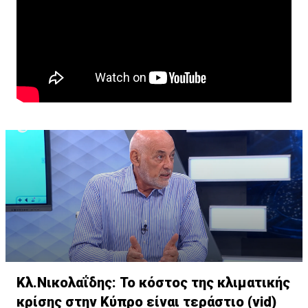
Κλ.Νικολαΐδης: Το κόστος της κλιματικής
κρίσης στην Κύπρο είναι τεράστιο (vid)