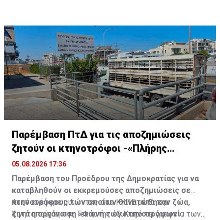
Παρέμβαση ΠτΔ για τις αποζημιώσεις
ζητούν οι κτηνοτρόφοι -«Πλήρης
αδιαφορία»
05.08.2026 17:36
Παρέμβαση του Προέδρου της Δημοκρατίας για να
καταβληθούν οι εκκρεμούσες αποζημιώσεις σε
κτηνοτρόφους των οποίων θανατώθηκαν ζώα,
Αυτό ανέφερε μιλώντας στο ΚΥΠΕ μετά την
ζητά η οργάνωση «Φωνή των Κτηνοτρόφων».
κινητοποίηση της Τετάρτης έξω από τα γραφεία των