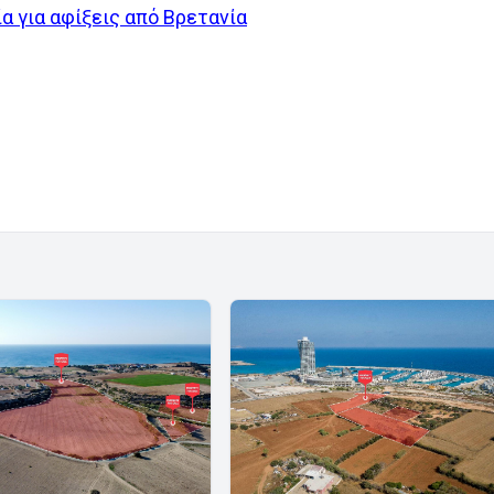
α για αφίξεις από Βρετανία