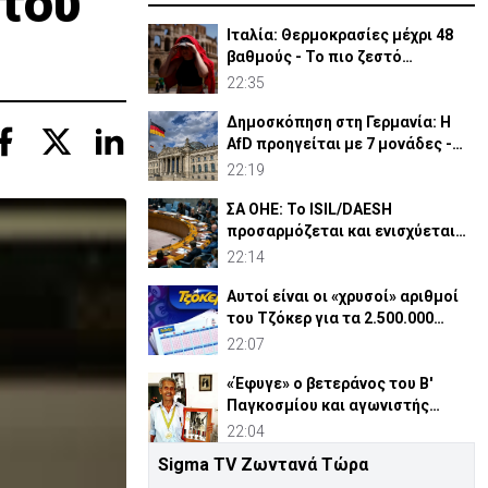
 του
Ιταλία: Θερμοκρασίες μέχρι 48
βαθμούς - Το πιο ζεστό
καλοκαίρι των 100 χρόνων
22:35
Δημοσκόπηση στη Γερμανία: Η
AfD προηγείται με 7 μονάδες -
Διεύρυνε τη διαφορά
22:19
ΣΑ ΟΗΕ: Το ISIL/DAESH
προσαρμόζεται και ενισχύεται
στην Αφρική - Πώς απειλεί
22:14
Αυτοί είναι οι «χρυσοί» αριθμοί
του Τζόκερ για τα 2.500.000
ευρώ
22:07
«Έφυγε» ο βετεράνος του Β'
Παγκοσμίου και αγωνιστής
ΕΟΚΑ, Παύλος Μ. Κασάπης
22:04
Sigma TV Ζωντανά Τώρα
«Όχι» 9 χωρών σε ισχυρισμό