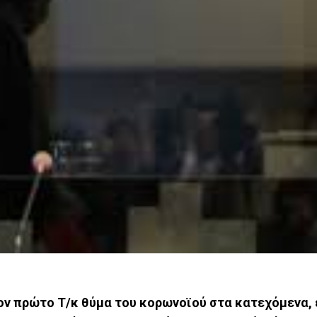
 τον πρώτο Τ/κ θύμα του κορωνοϊού στα κατεχόμενα