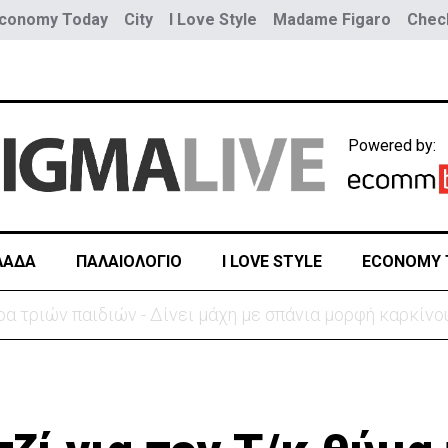
conomy Today
City
I Love Style
Madame Figaro
Check
Powered by:
ΛΑΔΑ
ΠΑΛΑΙΟΛΟΓΙΟ
I LOVE STYLE
ECONOMY 
ύο τραμ - Τουλάχιστον 25 τραυματίες, οι 7 σοβαρά