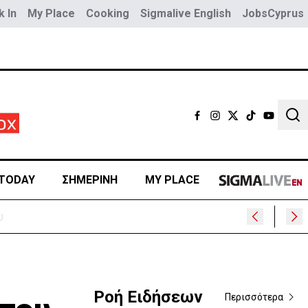
 In
My Place
Cooking
Sigmalive English
JobsCyprus
Sear
TODAY
ΣΗΜΕΡΙΝΗ
MY PLACE
Ροή Ειδήσεων
Περισσότερα