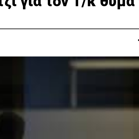
ζί για τον Τ/κ θύμα