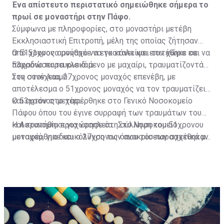
Ένα απίστευτο περιστατικό σημειώθηκε σήμερα το
πρωί σε μοναστήρι στην Πάφο.
Σύμφωνα με πληροφορίες, στο μοναστήρι μετέβη
Εκκλησιαστική Επιτροπή, μέλη της οποίας ζήτησαν
από 51χρονο μοναχό να εγκαταλείψει τον χώρο και να
Ο 51χρονος αρνήθηκε να το κάνει και επιτέθηκε σε
παραδώσει τα κλειδιά.
53χρονο παρευρισκόμενο με μαχαίρι, τραυματίζοντάς
τον στον λαιμό.
Στη συνέχεια, 27χρονος μοναχός επενέβη, με
αποτέλεσμα ο 51χρονος μοναχός να τον τραυματίζει
και αυτόν στο χέρι.
Ο 53χρονος μεταφέρθηκε στο Γενικό Νοσοκομείο
Πάφου όπου του έγινε συρραφή των τραυμάτων του
και κρατήθηκε για νοσηλεία. Στο Νοσοκομείο
Η Αστυνομία προχώρησε στη σύλληψη του 51χρονου
μεταφέρθηκε και ο 27χρονος όπου του παρασχέθηκαν
μοναχού, για διευκόλυνση των ανακρίσεων σχετικά με
οι πρώτες βοήθειες και πήρε εξιτήριο.
διερευνώμενη υπόθεση απόπειρας φόνου, πράξεων
που σκοπεύουν στην πρόκληση βαριάς σωματικής
βλάβης, τραυματισμού, μαχαιροφορίας, καθώς επίσης
παράνομης κατοχής και μεταφοράς επιθετικού όπλου.