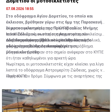
Δομετίου οι μοτοσικλετιστές
07.08.2026 18:55
Στο οδόφραγμα Αγίου Δομετίου, το οποίο και
έκλεισαν, βρέθηκαν γύρω στις 6μμ της Παρασκευής
οι μοτοσυκλετιστές της Πρωτοβουλίας Μνήμης
Σύμφωνα με ενημέρωση στο ΚΥΠΕ από
Ισάακ-Σολωμού, οι οποίοι πραγματοποιούν
τον Κλάδο Επικοινωνίας της Αστυνομίας, το κλείσιμο
οδοιπορικό σε συμβολικούς σταθμούς και
του οδοφράγματος ήταν ολιγόλεπτο και συμβολικό,
Διαβάστε επίσης:
Έκλεισαν για λίγα λεπτά το
οδοφράγματα της Λευκωσίας.
χωρίς να παρουσιαστεί οποιοδήποτε πρόβλημα.
οδόφραγμα Ζώδειας-Αστρομερίτη οι
μοτοσικλετιστές
Οδηγοί που βρέθηκαν στο σημείο ανέφεραν στο ΚΥΠΕ
ότι ήταν καθηλωμένοι για αρκετή ώρα.
Νωρίτερα, οι μοτοσυκλετιστές είχαν κλείσει για λίγα
λεπτά το οδόφραγμα Αστρομερίτη-Ζώδειας, χωρίς να
κλείσουν τον δρόμο. Σύμφωνα με τις αναρτήσεις της
Πηγή: ΚΥΠΕ
Πρωτοβουλίας στα Μέσα Κοινωνικής Δικτύωσής
τους, οι μοτοσυκλετιστές έκαναν στάση και στον
Τύμβο Μακεδονίτισσας, πριν φτάσουν στο οδόφραγμα
Αγίου Δομετίου.