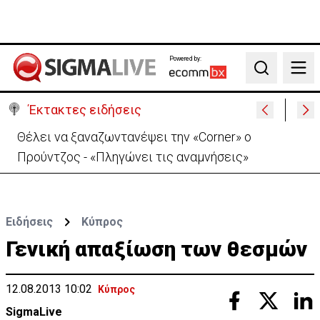
Powered by:
Search
Έκτακτες ειδήσεις
Χειροπέδες σε μοναχό για απόπειρα φόνου-
Μαχαίρωσε στο λαιμό 53χρονο
Ειδήσεις
Κύπρος
Γενική απαξίωση των θεσμών
12.08.2013 10:02
Κύπρος
SigmaLive