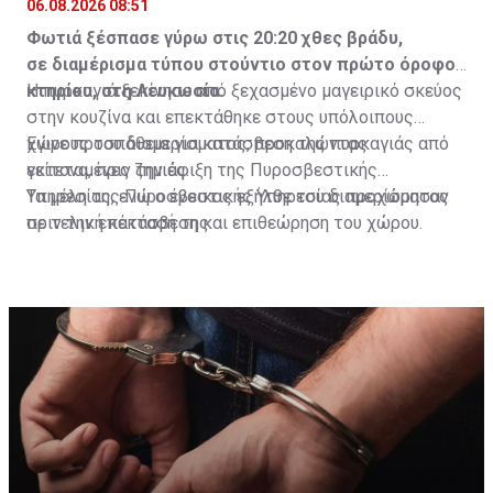
06.08.2026 08:51
Φωτιά ξέσπασε γύρω στις 20:20 χθες βράδυ,
σε διαμέρισμα τύπου στούντιο στον πρώτο όροφο
κτηρίου, στη Λευκωσία.
Η πυρκαγιά ξεκίνησε από ξεχασμένο μαγειρικό σκεύος
στην κουζίνα και επεκτάθηκε στους υπόλοιπους
χώρους του διαμερίσματος, προκαλώντας
Έγινε προσπάθεια για κατάσβεση της πυρκαγιάς από
εκτεταμένες ζημιές.
γείτονα, πριν την άφιξη της Πυροσβεστικής
Υπηρεσίας, ενώ ο ένοικος εξήλθε του διαμερίσματος
Τα μέλη της Πυροσβεστικής Υπηρεσίας προχώρησαν
πριν την επέκτασή της.
σε τελική κατάσβεση και επιθεώρηση του χώρου.