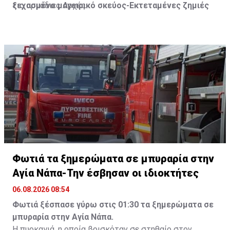
τις αρμόδιες Αρχές.
ξεχασμένο μαγειρικό σκεύος-Εκτεταμένες ζημιές
Φωτιά τα ξημερώματα σε μπυραρία στην
Αγία Νάπα-Την έσβησαν οι ιδιοκτήτες
06.08.2026 08:54
Φωτιά ξέσπασε γύρω στις 01:30 τα ξημερώματα σε
μπυραρία στην Αγία Νάπα.
Η πυρκαγιά, η οποία βρισκόταν σε στηθαίο στον