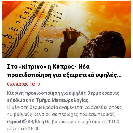
Στο «κίτρινο» η Κύπρος- Νέα
προειδοποίηση για εξαιρετικά υψηλές
θερμοκρασίες
06.08.2026 16:13
Κίτρινη προειδοποίηση για υψηλές θερμοκρασίας
εξέδωσε το Τμήμα Μετεωρολογίας.
Η μέγιστη θερμοκρασία αναμένεται να ανέλθει στους
40 βαθμούς κελσίου σε περιοχές του εσωτερικού,
αύριο 06/08/26.
Η προειδοποίηση θα βρίσκεται σε ισχύ από τη 13:00
μέχρι τις 15:00.