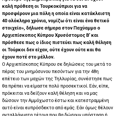
καλή πρόθεση οι Τουρκοκύπριοι για να
προσφέρουν μια πόλη η οποία είναι κατάκλειστη
40 ολόκληρα χρόνια, νομίζω ότι είναι ένα θετικό
στοιχείο», δήλωσε σήμερα στον Παχύαμμο ο
Αρχιεπίσκοπος Κύπρου Χρυσόστομος Β’ και
πρόσθεσε πως ο ίδιος πιστεύει πως καλή θέληση
οι Τούρκοι δεν είχαν, ούτε έχουν ούτε και θα
έχουν ποτέ στο μέλλον.
Ο Αρχιεπίσκοπος Κύπρου σε δηλώσεις του μετά το
πέρας του μνημόσυνου πεσόντων για την 48η
επέτειο των μαχών της Τηλλυρίας, συνέστησε πως
θα πρέπει να είμαστε πολύ προσεκτικοί. Εάν, είπε,
πρόκειται να δείξουν καλή θέληση και να μας
δώσουν την Αμμόχωστο έστω και κατεστραμμένη
αυτό είναι ευπρόσδεκτο από εμάς. Εάν όμως θέλουν
ανταλλάγματα τέτοια που θα δώσουν υπόσταση ή