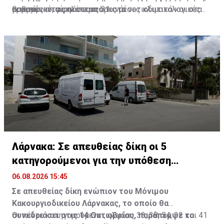
βαθμούς στα ψηλότερα ορεινά.
εσωτερικό, γύρω στους 31 στα νοτιοδυτικά και στα
ορεινά.
παραμένοντας πάνω από τις μέσες κλιματολογικές
δυτικά παράλια, γύρω στους 34 στα υπόλοιπα παράλια
τιμές.
και στους 30 βαθμούς στα ψηλότερα ορεινά.
Λάρνακα: Σε απευθείας δίκη οι 5
κατηγορούμενοι για την υπόθεση
τρομοκρατίας
06.08.2026 15:45
Σε απευθείας δίκη ενώπιον του Μόνιμου
Κακουργιοδικείου Λάρνακας, το οποίο θα
συνεδριάσει στις 14 Οκτωβρίου, παράπεμψε το
Οι πέντε κατηγορούμενοι, ηλικίας 33, 38, 54, 32 και 41