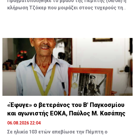
Πραγματοποιήθηκε το βράδυ της Πέμπτης (06/08) η
κλήρωση Τζόκερ που μοιράζει στους τυχερούς της
πρώτης κατηγορίας τουλάχιστον €2.500.000.
Οι τυχεροί αριθμοί της αποψινής κλήρωσης είναι: 16,
13, 1, 30, 7 και Τζόκερ: 15
«Έφυγε» ο βετεράνος του Β' Παγκοσμίου
και αγωνιστής ΕΟΚΑ, Παύλος Μ. Κασάπης
06.08.2026 22:04
Σε ηλικία 103 ετών απεβίωσε την Πέμπτη ο