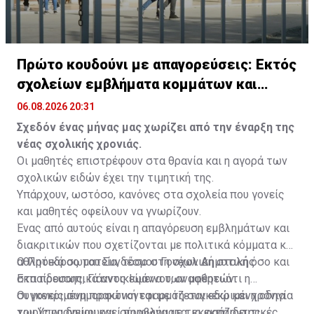
Πρώτο κουδούνι με απαγορεύσεις: Εκτός
σχολείων εμβλήματα κομμάτων και
ομάδων
06.08.2026 20:31
Σχεδόν ένας μήνας μας χωρίζει από την έναρξη της
νέας σχολικής χρονιάς.
Οι μαθητές επιστρέφουν στα θρανία και η αγορά των
σχολικών ειδών έχει την τιμητική της.
Υπάρχουν, ωστόσο, κανόνες στα σχολεία που γονείς
και μαθητές οφείλουν να γνωρίζουν.
Ένας από αυτούς είναι η απαγόρευση εμβλημάτων και
διακριτικών που σχετίζονται με πολιτικά κόμματα και
αθλητικά σωματεία, τόσο στη σχολική στολή όσο και
Ο Πρόεδρος του Συνδέσμου Γονέων Δημοτικής
στα προσωπικά αντικείμενα των μαθητών.
Εκπαίδευσης, Γιάννος Ιωάννου, αναφέρει ότι η
συγκεκριμένη πρακτική εφαρμόζεται εδώ και χρόνια
Οι γονείς συμμορφώνονται με τη συγκεκριμένη οδηγία
χωρίς να δημιουργεί προβλήματα, εκφράζοντας
του Υπουργείου και, σύμφωνα με τις εκπαιδευτικές