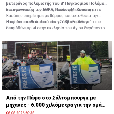
βετεράνος πολεμιστής του Β' Παγκοσμίου Πολέμου
και αγωνιστής της ΕΟΚΑ, Παύλος Μ. Κασάπης.
Σε ανακοίνωση του ARTos House σημειώνεται ότι ο
Κασάπης υπηρέτησε με θάρρος και αυτοθυσία την
πατρίδα και τα ιδανικά του για ελευθερία και
Η κηδεία του θα τελεστεί το Σάββατο 8 Αυγούστου,
δικαιοσύνη.
στις 10 το πρωί στην εκκλησία του Αγίου Θεράποντος
στον Λυθροδόντα.
Πηγή: ΚΥΠΕ
Από την Πάφο στο Σάλτσμπουργκ με
μηχανές - 6.000 χιλιόμετρα για την ομάδα
τους
06.08.2026 20:38