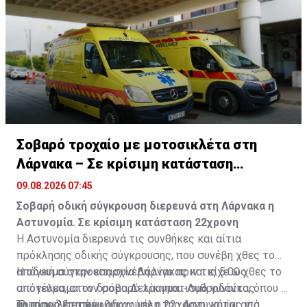
Σοβαρό τροχαίο με μοτοσικλέτα στη
Λάρνακα – Σε κρίσιμη κατάσταση
22χρονη
09.08.2026 07:45
Σοβαρή οδική σύγκρουση διερευνά στη Λάρνακα η
Αστυνομία. Σε κρίσιμη κατάσταση 22χρονη
Η Αστυνομία διερευνά τις συνθήκες και αίτια
πρόκλησης οδικής σύγκρουσης, που συνέβη χθες το
απόγευμα στην επαρχία Λάρνακας και είχε ως
Η οδική σύγκρουση συνέβη λίγο πριν τις 5.00 χθες το
αποτέλεσμα τον σοβαρό τραυματισμό γυναίκας
απόγευμα, στον δρόμο Δελίκηπου-Λυθροδόντα, όπου η
ηλικίας 22 ετών.
μοτοσικλέτα που οδηγούσε η 22χρονη, κάτω από
Τη σκηνή επισκέφθηκαν μέλη της Αστυνομίας για