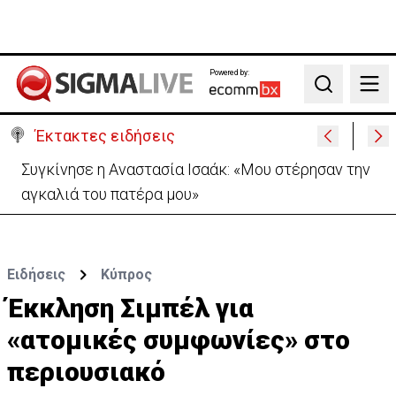
Powered by:
Search
Έκτακτες ειδήσεις
Μεγάλο πακέτο όπλων από Τουρκία προς Ουκρανία
-Κίνηση με μήνυμα προς Μόσχα;
Ειδήσεις
Κύπρος
Έκκληση Σιμπέλ για
«ατομικές συμφωνίες» στο
περιουσιακό