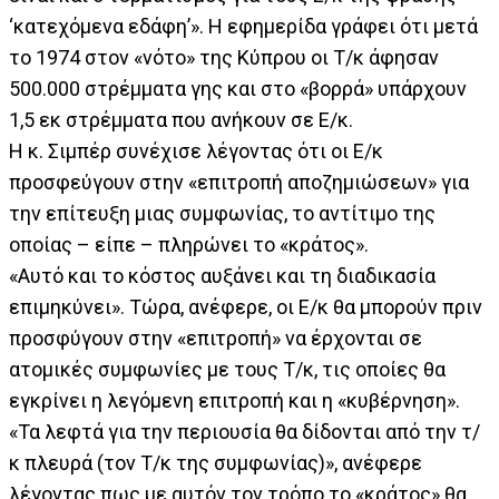
‘κατεχόμενα εδάφη’». Η εφημερίδα γράφει ότι μετά
το 1974 στον «νότο» της Κύπρου οι Τ/κ άφησαν
500.000 στρέμματα γης και στο «βορρά» υπάρχουν
1,5 εκ στρέμματα που ανήκουν σε Ε/κ.
Η κ. Σιμπέρ συνέχισε λέγοντας ότι οι Ε/κ
προσφεύγουν στην «επιτροπή αποζημιώσεων» για
την επίτευξη μιας συμφωνίας, το αντίτιμο της
οποίας – είπε – πληρώνει το «κράτος».
«Αυτό και το κόστος αυξάνει και τη διαδικασία
επιμηκύνει». Τώρα, ανέφερε, οι Ε/κ θα μπορούν πριν
προσφύγουν στην «επιτροπή» να έρχονται σε
ατομικές συμφωνίες με τους Τ/κ, τις οποίες θα
εγκρίνει η λεγόμενη επιτροπή και η «κυβέρνηση».
«Τα λεφτά για την περιουσία θα δίδονται από την τ/
κ πλευρά (τον Τ/κ της συμφωνίας)», ανέφερε
λέγοντας πως με αυτόν τον τρόπο το «κράτος» θα