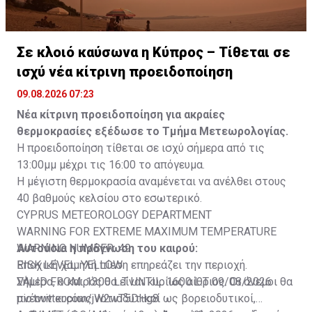
Σε κλοιό καύσωνα η Κύπρος – Τίθεται σε
ισχύ νέα κίτρινη προειδοποίηση
09.08.2026 07:23
Νέα κίτρινη προειδοποίηση για ακραίες
θερμοκρασίες εξέδωσε το Τμήμα Μετεωρολογίας.
Η προειδοποίηση τίθεται σε ισχύ σήμερα από τις
13:00μμ μέχρι τις 16:00 το απόγευμα.
Η μέγιστη θερμοκρασία αναμένεται να ανέλθει στους
40 βαθμούς κελσίου στο εσωτερικό.
CYPRUS METEOROLOGY DEPARTMENT
WARNING FOR EXTREME MAXIMUM TEMPERATURE
WARNING NUMBER: 49
Αυτούσια η πρόγνωση του καιρού:
RISK LEVEL: YELLOW
Εποχική χαμηλή πίεση επηρεάζει την περιοχή.
VALID FROM: 1300 L.T UNTIL: 1600 L.T 09/08/2026
Σήμερα, ο καιρός θα είναι κυρίως αίθριος. Οι άνεμοι θα
pic.twitter.com/jW2wT5DHg8
πνέουν κυρίως νοτιοδυτικοί ως βορειοδυτικοί,