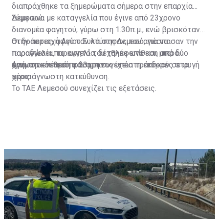
διαπράχθηκε τα ξημερώματα σήμερα στην επαρχία
Λεμεσού.
Σύμφωνα με καταγγελία που έγινε από 23χρονο
διανομέα φαγητού, γύρω στη 1.30π.μ., ενώ βρισκόταν
στην περιοχή Αγίου Συλά στη Λεμεσό, για να
Οι δράστες, αφού τον κτύπησαν, του απέσπασαν την
παραδώσει παραγγελία, δέχθηκε επίθεση από δύο
παραγγελία, το κινητό του τηλέφωνο και μικρό
άγνωστα νεαρά πρόσωπα.
χρηματικό ποσό, και στη συνέχεια τράπηκαν σε φυγή
Από την επίθεση ο 23χρονος υπέστη εκδορές στα
προς άγνωστη κατεύθυνση.
χέρια.
Το ΤΑΕ Λεμεσού συνεχίζει τις εξετάσεις.