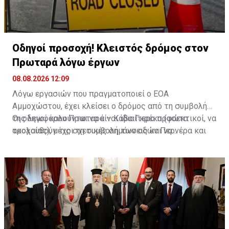
Οδηγοί προσοχή! Κλειστός δρόμος στον
Πρωταρά λόγω έργων
08.08.2026 12:09
Λόγω εργασιών που πραγματοποιεί ο ΕΟΑ
Αμμοχώστου, έχει κλείσει ο δρόμος από τη συμβολή
της λεωφόρου Πρωταρά – Κάβο Γκρέκο (φώτα
Οι οδηγοί καλούνται να είναι ιδιαίτερα προσεκτικοί, να
τροχαίας), μέχρι τη συμβολή των οδών Περνέρα και
ακολουθούν τις σχετικές σημάνσεις και να
Πινιάς.
χρησιμοποιούν εναλλακτικές διαδρομές για την
αποφυγή ταλαιπωρίας.