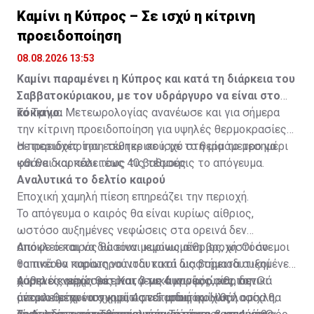
Καμίνι η Κύπρος – Σε ισχύ η κίτρινη
προειδοποίηση
08.08.2026 13:53
Καμίνι παραμένει η Κύπρος και κατά τη διάρκεια του
Σαββατοκύριακου, με τον υδράργυρο να είναι στο
κόκκινο.
Το Τμήμα Μετεωρολογίας ανανέωσε και για σήμερα
την κίτρινη προειδοποίηση για υψηλές θερμοκρασίες
σε περιοχές του εσωτερικού, με το θερμόμετρο να
Η προειδοποίηση τέθηκε σε ισχύ στη μία το μεσημέρι
φθάνει και πάλι τους 40 βαθμούς.
και θα διαρκέσει έως τις τέσσερις το απόγευμα.
Αναλυτικά το δελτίο καιρού
Εποχική χαμηλή πίεση επηρεάζει την περιοχή.
Το απόγευμα ο καιρός θα είναι κυρίως αίθριος,
ωστόσο αυξημένες νεφώσεις στα ορεινά δεν
αποκλείεται να δώσουν μεμονωμένη βροχή. Οι άνεμοι
Απόψε ο καιρός θα είναι κυρίως αίθριος, ωστόσο
θα πνέουν κυρίως νοτιοδυτικοί ως βορειοδυτικοί
τοπικά θα παρατηρούνται κατά διαστήματα αυξημένες
ασθενείς μέχρι μέτριοι, 3 με 4 μποφόρ, και τοπικά
χαμηλές νεφώσεις. Κατά τις αυγινές ώρες, δεν
Αύριο ο καιρός θα είναι γενικά κυρίως αίθριος. Οι
μέτριοι μέχρι ισχυροί, 4 με 5 μποφόρ. Η θάλασσα θα
αποκλείεται να σχηματιστεί αραιή ομίχλη ή ομίχλη,
άνεμοι θα πνέουν κυρίως νοτιοδυτικοί ως