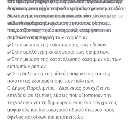
την πραγματική κίνηση, συμβάλλοντας σε ομαλότερη
στη φωτοελεγχόμενη διασταύρωση της Λεωφόρου
Οι νέοι αισθητήρες επιτρέπουν την προσαρμογή της
και αποτελεσματικότερη διαχείριση της κυκλοφορίας.
Κάππαρη, με στόχο τη βελτιστοποίηση της
διάρκειας του πράσινου και του κόκκινου σηματοδότη
λειτουργίας των φωτεινών σηματοδοτών και τη
ανάλογα με τον πραγματικό κυκλοφοριακό φόρτο σε
Με τον τρόπο αυτό επιτυγχάνεται πιο
μείωση του χρόνου αναμονής για τους οδηγούς.
κάθε κατεύθυνση.
αποτελεσματική διαχείριση της κυκλοφορίας,
περιορίζοντας τις άσκοπες καθυστερήσεις και
Η εγκατάσταση του συστήματος αναμένεται να
βελτιώνοντας τη ροή των οχημάτων.
συμβάλει σημαντικά:
✔️Στην μείωση της ταλαιπωρίας των οδηγών.
✔️Στην ομαλότερη κυκλοφορία των οχημάτων.
✔️Στην μείωση της κατανάλωσης καυσίμων και των
εκπομπών ρύπων.
✔️ Στη βελτίωση της οδικής ασφάλειας και της
ποιότητας εξυπηρέτησης των πολιτών.
Ο Δήμος Παραλιμνίου - Δερύνειας συνεχίζει να
επενδύει σε έξυπνες λύσεις που αξιοποιούν την
τεχνολογία για τη δημιουργία ενός πιο σύγχρονου,
ασφαλούς και λειτουργικού οδικού δικτύου προς
όφελος κατοίκων και επισκεπτών.