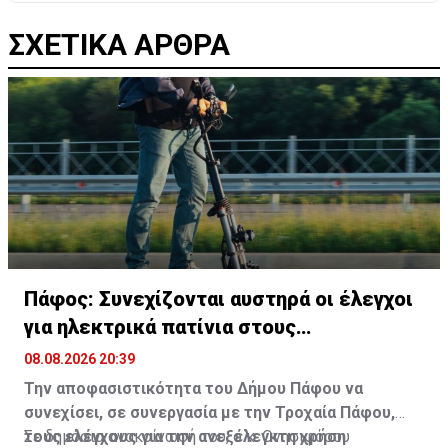
ΣΧΕΤΙΚΑ ΑΡΘΡΑ
Πάφος: Συνεχίζονται αυστηρά οι έλεγχοι
για ηλεκτρικά πατίνια στους
πεζόδρομους
08.08.2026 20:39
Την αποφασιστικότητα του Δήμου Πάφου να
συνεχίσει, σε συνεργασία με την Τροχαία Πάφου,
τους ελέγχους για την ανεξέλεγκτη χρήση
Σε δημόσια ανακοίνωσή του, ο κ. Ονησιφόρου