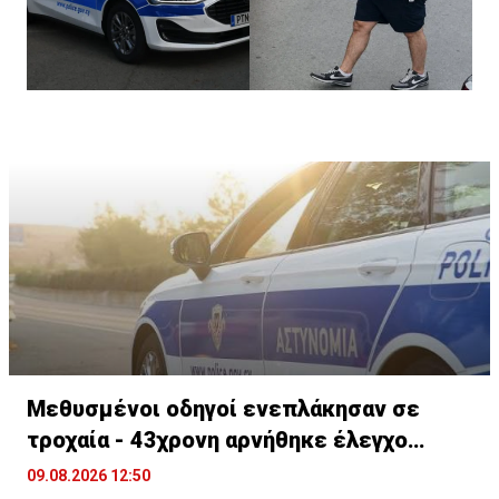
Μεθυσμένοι οδηγοί ενεπλάκησαν σε
τροχαία - 43χρονη αρνήθηκε έλεγχο
αλκοτέστ
09.08.2026 12:50