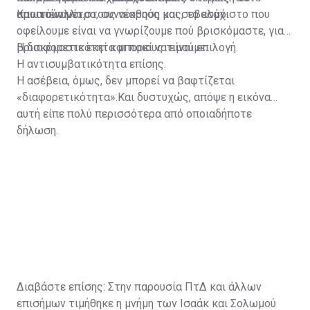
πρωτόκολλο.
απαιτούν μέτρο, συναίσθηση και σεβασμό.
Και απέναντι στους νεκρούς μας, το ελάχιστο που
οφείλουμε είναι να γνωρίζουμε πού βρισκόμαστε, γιατί
βρισκόμαστε εκεί και ποιους τιμούμε.
Η διαφορετικότητα μπορεί να είναι επιλογή.
Η αντισυμβατικότητα επίσης.
Η ασέβεια, όμως, δεν μπορεί να βαφτίζεται
«διαφορετικότητα».Και δυστυχώς, απόψε η εικόνα
αυτή είπε πολύ περισσότερα από οποιαδήποτε
δήλωση.
Διαβάστε επίσης:
Στην παρουσία ΠτΔ και άλλων
επισήμων τιμήθηκε η μνήμη των Ισαάκ και Σολωμού