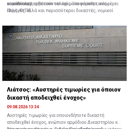
νομοθεσίας.
οι πολίτες λαμβάνουν τελικές αποφάσεις», αναφέρει.
κατάστασης απαιτούνται όχι μόνο νομοθετικές
αλλαγές, αλλά και περισσότεροι δικαστές, νομικοί
Πηγή: ΚΥΠΕ
λειτουργοί, διοικητικό προσωπικό, τεχνολογία και
σύγχρονη διοίκηση των δικαστηρίων.
Λιάτσος: «Αυστηρές τιμωρίες για όποιον
δικαστή αποδειχθεί ένοχος»
09.08.2026 13:34
Αυστηρές τιμωρίες για οποιονδήποτε δικαστή
αποδειχθεί ένοχος, ενώπιον αρμόδιου Δικαστηρίου και