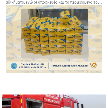
αδικήματα, ενώ οι αποσκευές και το περιεχόμενο τους
(συνολικά 74 κιλά και 750 γραμμάρια καπνού)
κατασχέθηκαν. Σήμερα οδηγήθηκαν και οι 5 ενώπιον
του Επαρχιακού Δικαστηρίου Λάρνακας, το οποίο
εξέδωσε διάταγμα 2ήμερης κράτησης τους.