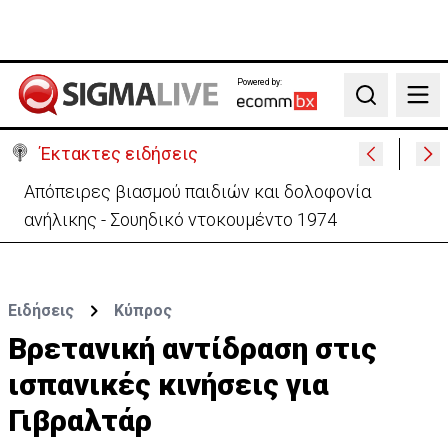
Powered by:
Search
Έκτακτες ειδήσεις
Μεγάλο πακέτο όπλων από Τουρκία προς Ουκρανία
-Κίνηση με μήνυμα προς Μόσχα;
Ειδήσεις
Κύπρος
Βρετανική αντίδραση στις
ισπανικές κινήσεις για
Γιβραλτάρ