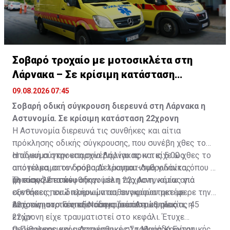
Σοβαρό τροχαίο με μοτοσικλέτα στη
Λάρνακα – Σε κρίσιμη κατάσταση
22χρονη
09.08.2026 07:45
Σοβαρή οδική σύγκρουση διερευνά στη Λάρνακα η
Αστυνομία. Σε κρίσιμη κατάσταση 22χρονη
Η Αστυνομία διερευνά τις συνθήκες και αίτια
πρόκλησης οδικής σύγκρουσης, που συνέβη χθες το
απόγευμα στην επαρχία Λάρνακας και είχε ως
Η οδική σύγκρουση συνέβη λίγο πριν τις 5.00 χθες το
αποτέλεσμα τον σοβαρό τραυματισμό γυναίκας
απόγευμα, στον δρόμο Δελίκηπου-Λυθροδόντα, όπου η
ηλικίας 22 ετών.
μοτοσικλέτα που οδηγούσε η 22χρονη, κάτω από
Τη σκηνή επισκέφθηκαν μέλη της Αστυνομίας για
συνθήκες που διερευνώνται, συγκρούστηκε με
εξετάσεις, ενώ πλήρωμα ασθενοφόρου μετέφερε την
αυτοκίνητο, το οποίο οδηγούσε άντρας ηλικίας 45
22χρονη στο Γενικό Νοσοκομείο Λευκωσίας.
Από τις ιατρικές εξετάσεις διαπιστώθηκε ότι, η
ετών.
22χρονη είχε τραυματιστεί στο κεφάλι. Έτυχε
περίθαλψης και μεταφέρθηκε στη Μονάδα Εντατικής
Ο Περιφερειακός Αστυνομικός Σταθμός Κοφίνου