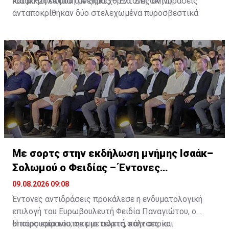
και μικρή έκταση με ξηρά χόρτα. Στη σκηνή
Ισαάκ–Σολωμού ο Φειδίας – Έντονες αντιδράσεις
ανταποκρίθηκαν δύο στελεχωμένα πυροσβεστικά
οχήματα, ενώ η αστυνομία Λάρνακας ανέλαβε τη
φύλαξη του χώρου.
Με σορτς στην εκδήλωση μνήμης Ισαάκ–
Σολωμού ο Φειδίας – Έντονες
αντιδράσεις
09.08.2026 09:08
Έντονες αντιδράσεις προκάλεσε η ενδυματολογική
επιλογή του Ευρωβουλευτή Φειδία Παναγιώτου, ο
οποίος εμφανίστηκε με σορτς, κάλτσες και
Η παρουσία του, σε μια τελετή στην οποία