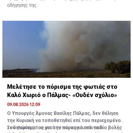
οδήγησης της.
Μελέτησε το πόρισμα της φωτιάς στο
Καλό Χωριό ο Πάλμας- «Ουδέν σχόλιο»
09.08.2026 12:09
Ο Υπουργός Άμυνας Βασίλης Πάλμας, δεν θέλησε
την Κυριακή να τοποθετηθεί επί του περιεχομένου
του πορίσματος για την πυρκαγιά στο πεδίο βολής
Σε δηλώσεις του μετά το πέρας του εθνικού