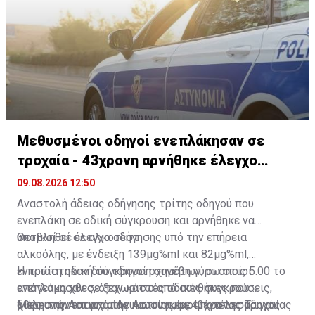
Μεθυσμένοι οδηγοί ενεπλάκησαν σε
τροχαία - 43χρονη αρνήθηκε έλεγχο
αλκοτέστ
09.08.2026 12:50
Αναστολή άδειας οδήγησης τρίτης οδηγού που
ενεπλάκη σε οδική σύγκρουση και αρνήθηκε να
υποβληθεί σε αλκοτέστ
Θετικοί σε έλεγχο οδήγησης υπό την επήρεια
αλκοόλης, με ένδειξη 139μg%ml και 82μg%ml,
εντοπίστηκαν δύο οδηγοί οχημάτων, οι οποίοι
Η πρώτη οδική σύγκρουση συνέβη γύρω στις 5.00 το
ενεπλάκησαν σε ξεχωριστές οδικές συγκρούσεις,
απόγευμα χθες, όταν κάτω από συνθήκες που
χθες στην επαρχία Λευκωσίας, με αποτέλεσμα να
διερευνώνται από την Αστυνομία, 43χρονος οδηγός
Μέλη της Αστυνομίας και συγκεκριμένα της Τροχαίας