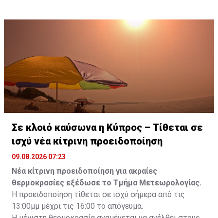
λεωφόρο Πρωταρά–Κάβο Γκρέκο, μέχρι τη συμβολή
τηρούν τον κώδικα οδικής κυκλοφορίας και να
της με την οδό Πινιάς.
συμμορφώνονται με τα σήματα τροχαίας, για αποφυγή
οδικών συγκρούσεων.
Σε κλοιό καύσωνα η Κύπρος – Τίθεται σε
ισχύ νέα κίτρινη προειδοποίηση
09.08.2026 07:23
Νέα κίτρινη προειδοποίηση για ακραίες
θερμοκρασίες εξέδωσε το Τμήμα Μετεωρολογίας.
Η προειδοποίηση τίθεται σε ισχύ σήμερα από τις
13:00μμ μέχρι τις 16:00 το απόγευμα.
Η μέγιστη θερμοκρασία αναμένεται να ανέλθει στους