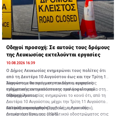
καταλήγει η επιστολή.
Διαβάστε επίσης:
Εργαζόμενοι ΥΠΑΝ: Ζήτησαν «Ίσα
δικαιώματα, αξιοπρέπεια και αναγνώριση»
Πάει Ολομέλεια το καθεστώς εκπαιδευτικών
υποστηρικτικών προγραμμάτων ΥΠΑΝ
Οδηγοί προσοχή: Σε αυτούς τους δρόμους
της Λευκωσίας εκτελούνται εργασίες
Πηγή: ΚΥΠΕ
10.08.2026 16:39
Ο Δήμος Λευκωσίας ενημερώνει τους πολίτες ότι
από τη Δευτέρα 10 Αυγούστου έως και την Τρίτη 11
Αυγούστου θα πραγματοποιούνται εργασίες
Σύμφωνα με ανακοίνωση του Δήμου, οι εργασίες
τμηματικής αντικατάστασης του ασφαλτικού
ενδέχεται να επηρεάσουν την ομαλή κυκλοφορία στην
οδοστρώματος.
περιοχή.
Ο Δήμος Λευκωσίας ενημερώνει το κοινό ότι, από τη
Δευτέρα 10 Αυγούστου, μέχρι την Τρίτη 11 Αυγούστου,
Αυτούσια η ανάρτηση:
θα πραγματοποιηθούν εργασίες τμηματικής
• Ηλία Παπακυριακού (Συμβολή με Λευκοθέου),
αντικατάστασης του ασφαλτικού οδοστρώματος στις
Διαμέρισμα Έγκωμης (10/8)