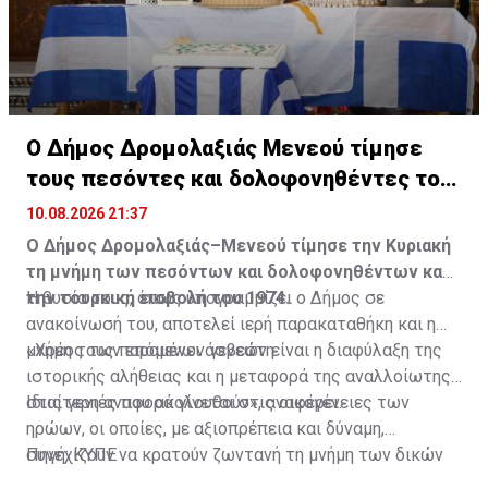
Ο Δήμος Δρομολαξιάς Μενεού τίμησε
τους πεσόντες και δολοφονηθέντες του
1974
10.08.2026 21:37
Ο Δήμος Δρομολαξιάς–Μενεού τίμησε την Κυριακή
τη μνήμη των πεσόντων και δολοφονηθέντων κατά
την τουρκική εισβολή του 1974.
Η θυσία τους, όπως υπογραμμίζει ο Δήμος σε
ανακοίνωσή του, αποτελεί ιερή παρακαταθήκη και η
μνήμη τους παραμένει άσβεστη.
«Χρέος των επόμενων γενεών είναι η διαφύλαξη της
ιστορικής αλήθειας και η μεταφορά της αναλλοίωτης
στις γενιές που ακολουθούν», αναφέρει.
Ιδιαίτερη αναφορά γίνεται στις οικογένειες των
ηρώων, οι οποίες, με αξιοπρέπεια και δύναμη,
συνεχίζουν να κρατούν ζωντανή τη μνήμη των δικών
Πηγή: ΚΥΠΕ
τους ανθρώπων.