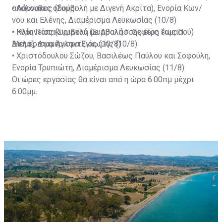
ακόλουθες οδούς:
• Λάρνακος (Συμβολή με Διγενή Ακρίτα), Ενορία Κων/
νου και Ελένης, Διαμέρισμα Λευκωσίας (10/8)
• Ηλία Παπακυριακού (Συμβολή Γ. Σεφέρη έως Π.
• Κυρηνείας (Συμβολή με Αθαλάσσης έως Ταμασού)
Μελα), Διαμέρισμα Έγκωμης (10/8)
Διαμέρισμα Αγλαντζιάς (10/8)
• Χριστόδουλου Σώζου, Βασιλέως Παύλου και Σοφούλη,
Ενορία Τρυπιώτη, Διαμέρισμα Λευκωσίας (11/8)
Οι ώρες εργασίας θα είναι από η ώρα 6:00πμ μέχρι
6:00μμ.