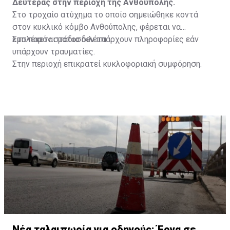
Δευτέρας στην περιοχή της Ανθούπολης.
Στο τροχαίο ατύχημα το οποίο σημειώθηκε κοντά
στον κυκλικό κόμβο Ανθούπολης, φέρεται να
εμπλέκεται μοτοσικλέτα.
Στο παρόν στάδιο δεν υπάρχουν πληροφορίες εάν
υπάρχουν τραυματίες.
Στην περιοχή επικρατεί κυκλοφοριακή συμφόρηση.
Νέα ταλαιπωρία για οδηγούς: Έργα σε