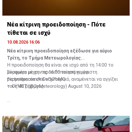
Νέα κίτρινη προειδοποίηση - Πότε
τίθεται σε ισχύ
10.08.2026 16:06
Νέα κίτρινη προειδοποίηση εξέδωσε για αύριο
Τρίτη, το Τμήμα Μετεωρολογίας.
Η προειδοποίηση θα είναι σε ισχύ από τη 14:00 το
Σύμφωνα με την προειδοποίηση, η μέγιστη
μεσημέρι μέχρι τις 16:00 το απόγευμα.
θερμοκρασία στο εσωτερικό, αναμένεται να αγγίξει
pic.twitter.com/kiDnQjPbMQ
τους 40 βαθμούς.
— CYMET (@CyMeteorology)
August 10, 2026
Αναλυτικά η πρόγνωση του καιρού:
Εποχική χαμηλή πίεση επηρεάζει την περιοχή.