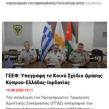
παρατηρούνται προσωρινές δυσκολίες στην
ταλαιπωρία που προκαλείται και ευχαριστεί το κοινό
κυκλοφορία.
για την κατανόηση και τη συνεργασία του.
Διαβάστε επίσης:
Οδηγοί προσοχή: Σε αυτούς τους
δρόμους της Λευκωσίας εκτελούνται εργασίες
Πηγή: ΚΥΠΕ
ΓΕΕΦ: Υπεγράφη το Κοινό Σχέδιο Δράσης
Κύπρου-Ελλάδας-Ιορδανίας
10.08.2026 19:11
Την ανανέωση του Προγράμματος Τριμερούς
Αμυντικής Συνεργασίας (ΠΤΑΣ) υπέγραψαν την