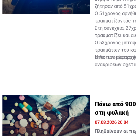
ζήτησαν από 51χρο
Ο 51χρονος αρνήθη
τραυματίζοντάς το
Στη συνέχεια, 27χ
τραυματίζει και αυ
Ο 53χρονος μεταφ
τραυμάτων του και
όπου του παρασχέθ
Η Αστυνομία προχ
ανακρίσεων σχετι
στην πρόκληση βα
παράνομης κατοχή
Πάνω από 900
στη φυλακή
07.08.2026 20:04
Πληθαίνουν οι π