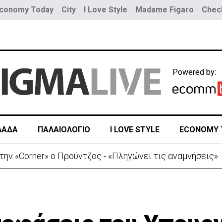
conomy Today
City
I Love Style
Madame Figaro
Check
Powered by:
ΛΑΔΑ
ΠΑΛΑΙΟΛΟΓΙΟ
I LOVE STYLE
ECONOMY 
 απόπειρα φόνου-Μαχαίρωσε στο λαιμό 53χρονο