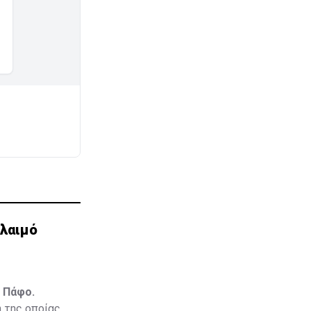
λαιμό
 Πάφο.
 της οποίας