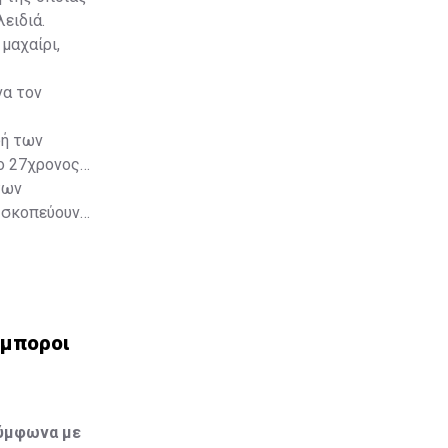
ειδιά.
μαχαίρι,
να τον
φή των
ο 27χρονος
των
 σκοπεύουν
ς επίσης
έμποροι
Σύμφωνα με