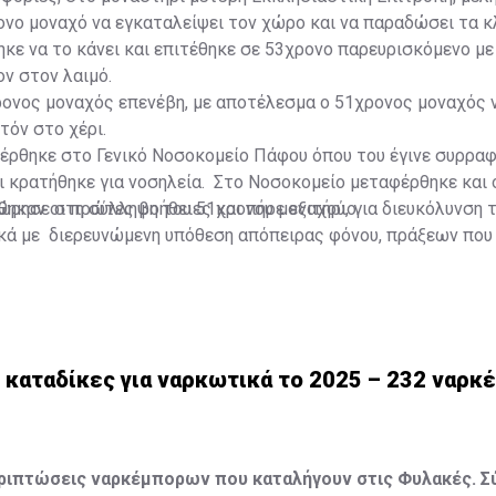
νο μοναχό να εγκαταλείψει τον χώρο και να παραδώσει τα κλ
κε να το κάνει και επιτέθηκε σε 53χρονο παρευρισκόμενο με 
ν στον λαιμό.
ρονος μοναχός επενέβη, με αποτέλεσμα ο 51χρονος μοναχός 
τόν στο χέρι.
έρθηκε στο Γενικό Νοσοκομείο Πάφου όπου του έγινε συρρα
 κρατήθηκε για νοσηλεία. Στο Νοσοκομείο μεταφέρθηκε και 
ηκαν οι πρώτες βοήθειες και πήρε εξιτήριο.
ώρησε στη σύλληψη του 51χρονου μοναχού, για διευκόλυνση 
κά με διερευνώμενη υπόθεση απόπειρας φόνου, πράξεων που
ριάς σωματικής βλάβης, τραυματισμού, μαχαιροφορίας, καθώ
ς και μεταφοράς επιθετικού όπλου.
 καταδίκες για ναρκωτικά το 2025 – 232 ναρκ
εριπτώσεις ναρκέμπορων που καταλήγουν στις Φυλακές. 