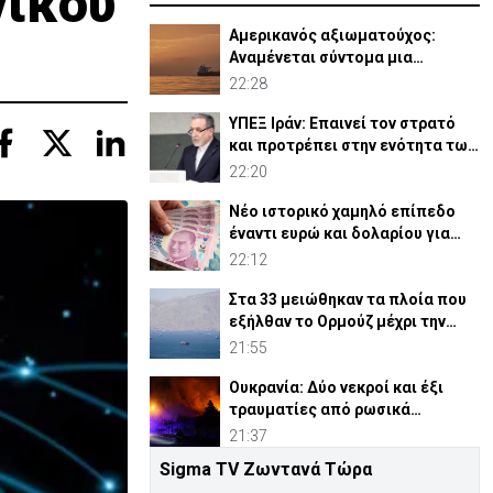
γικού
Αμερικανός αξιωματούχος:
Αναμένεται σύντομα μια
συμφωνία για Ορμούζ
22:28
ΥΠΕΞ Ιράν: Επαινεί τον στρατό
και προτρέπει στην ενότητα των
μουσουλμάνων
22:20
Νέο ιστορικό χαμηλό επίπεδο
έναντι ευρώ και δολαρίου για
τουρκική λίρα
22:12
Στα 33 μειώθηκαν τα πλοία που
εξήλθαν το Ορμούζ μέχρι την
Πέμπτη
21:55
Ουκρανία: Δύο νεκροί και έξι
τραυματίες από ρωσικά
πλήγματα
21:37
Sigma TV Ζωντανά Τώρα
ΗΠΑ: Η Γερουσία ενέκρινε νέες