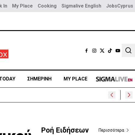
 In
My Place
Cooking
Sigmalive English
JobsCyprus
Sear
TODAY
ΣΗΜΕΡΙΝΗ
MY PLACE
Ροή Ειδήσεων
Περισσότερα