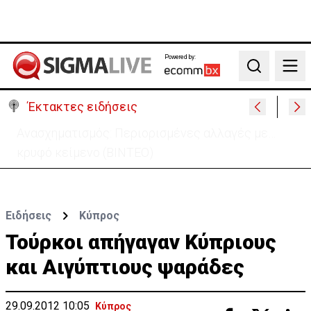
Powered by:
Search
Έκτακτες ειδήσεις
H σημασία της εισόδου της Meridiam για την
ηλεκτρική διασύνδεση Ελλάδας-Κύπρου
Ειδήσεις
Κύπρος
Τούρκοι απήγαγαν Κύπριους
και Αιγύπτιους ψαράδες
29.09.2012 10:05
Κύπρος