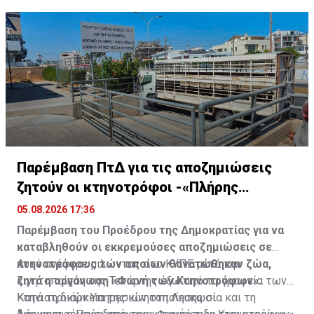
Παρέμβαση ΠτΔ για τις αποζημιώσεις
ζητούν οι κτηνοτρόφοι -«Πλήρης
αδιαφορία»
05.08.2026 17:36
Παρέμβαση του Προέδρου της Δημοκρατίας για να
καταβληθούν οι εκκρεμούσες αποζημιώσεις σε
κτηνοτρόφους των οποίων θανατώθηκαν ζώα,
Αυτό ανέφερε μιλώντας στο ΚΥΠΕ μετά την
ζητά η οργάνωση «Φωνή των Κτηνοτρόφων».
κινητοποίηση της Τετάρτης έξω από τα γραφεία των
Κτηνιατρικών Υπηρεσιών στη Λευκωσία και τη
Κατά τη διάρκεια της κινητοποίησης οι