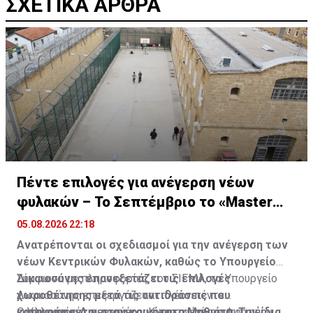
ΣΧΕΤΙΚΑ ΑΡΘΡΑ
Πέντε επιλογές για ανέγερση νέων
φυλακών – Το Σεπτέμβριο το «Master
Plan»
05.08.2026 22:18
Ανατρέπονται οι σχεδιασμοί για την ανέγερση των
νέων Κεντρικών Φυλακών, καθώς το Υπουργείο
Δικαιοσύνης επανεξετάζει τις επιλογές
Σύμφωνα με πληροφορίες του ΣΙΓΜΑ, το Υπουργείο
χωροθέτησης μετά τις αντιδράσεις που
Δικαιοσύνης επεξεργάζεται πλέον πέντε
καταγράφονται στην κοινότητα Μαθιάτη. Την ίδια
εναλλακτικές περιοχές για την ανέγερση του νέου
Ο Υπουργός Δικαιοσύνης, Κωνσταντίνος Φυτιρής,