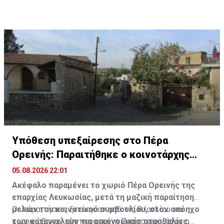
καθιστά επιτακτική την προώθηση του έργου για τη
δημιουργία νέων σύγχρονων σωφρονιστικών
εγκαταστάσεων.
Υπόθεση υπεξαίρεσης στο Πέρα
Ορεινής: Παραιτήθηκε ο κοινοτάρχης
(ΒΙΝΤΕΟ)
05.08.2026 22:01
Ακέφαλο παραμένει το χωριό Πέρα Ορεινής της
επαρχίας Λευκωσίας, μετά τη μαζική παραίτηση
μελών του κοινοτικού συμβουλίου, στον απόηχο
Οι παραιτήσεις ξεκίνησαν από τις 8 Ιουλίου και
των καταγγελιών για οικονομικές ατασθαλίες.
κορυφώθηκαν την περασμένη Παρασκευή, όταν ο