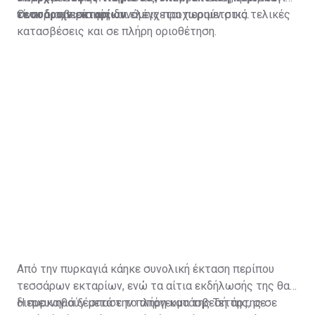
τεσσάρων εκταρίων.
είναι διαχειρίσιμη και ελέγχεται περιμετρικά.
Οι πυροσβεστικές δυνάμεις προχωρούν στις τελικές
κατασβέσεις και σε πλήρη οριοθέτηση.
Από την πυρκαγιά κάηκε συνολική έκταση περίπου
τεσσάρων εκταρίων, ενώ τα αίτια εκδήλωσής της θα
διερευνηθούν μετά την πλήρη κατάσβεσή της, σε
Η πυρκαγιά ξέσπασε το απόγευμα της Τετάρτης σε