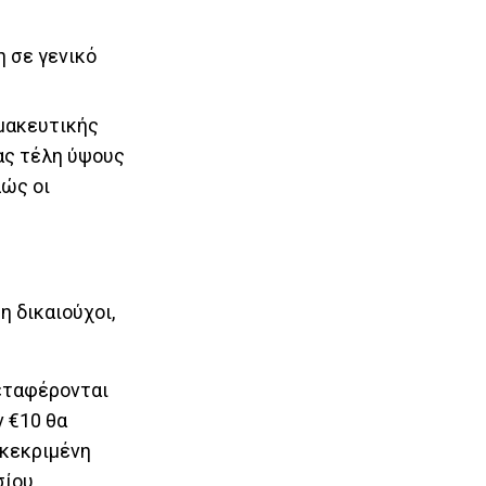
η σε γενικό
ρμακευτικής
ας τέλη ύψους
λώς οι
η δικαιούχοι,
μεταφέρονται
 €10 θα
γκεκριμένη
σίου