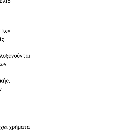
ούλιο.
 Των
ίς
ιλοξενούνται
των
κής,
ν
έχει χρήματα