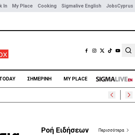
 In
My Place
Cooking
Sigmalive English
JobsCyprus
Sear
TODAY
ΣΗΜΕΡΙΝΗ
MY PLACE
Ροή Ειδήσεων
Περισσότερα