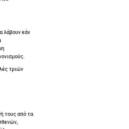
θα λάβουν εάν
α
μη
ανονισμούς.
ολές τριών
ή τους από τα
σθενών,