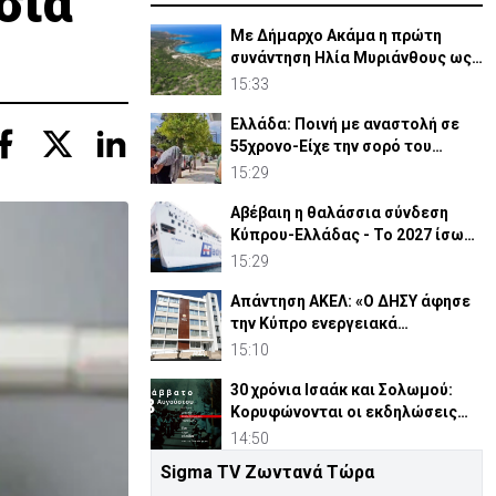
σια
Με Δήμαρχο Ακάμα η πρώτη
συνάντηση Ηλία Μυριάνθους ως
Επ. Περιβάλλοντος
15:33
Ελλάδα: Ποινή με αναστολή σε
55χρονο-Είχε την σορό του
πατέρα του σε καταψύκτη
15:29
Αβέβαιη η θαλάσσια σύνδεση
Κύπρου-Ελλάδας - Το 2027 ίσως
η τελευταία χρονιά
15:29
Απάντηση ΑΚΕΛ: «Ο ΔΗΣΥ άφησε
την Κύπρο ενεργειακά
ανοχύρωτη»
15:10
30 χρόνια Ισαάκ και Σολωμού:
Κορυφώνονται οι εκδηλώσεις
μνήμης (ΒΙΝΤΕΟ)
14:50
Sigma TV Ζωντανά Τώρα
Ιαπωνία: Ο τυφώνας Dolphin