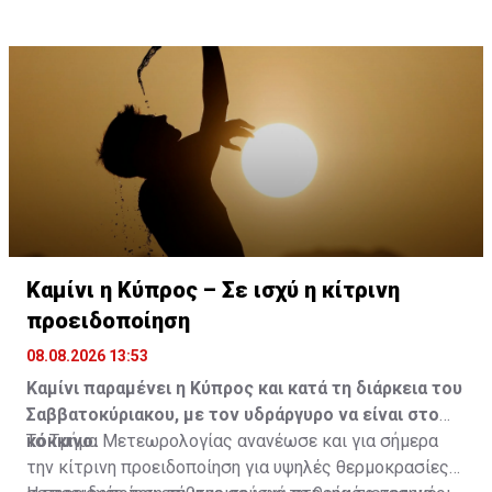
περιόδου, τουλάχιστον μέχρι την Τετάρτη.
Καμίνι η Κύπρος – Σε ισχύ η κίτρινη
προειδοποίηση
08.08.2026 13:53
Καμίνι παραμένει η Κύπρος και κατά τη διάρκεια του
Σαββατοκύριακου, με τον υδράργυρο να είναι στο
κόκκινο.
Το Τμήμα Μετεωρολογίας ανανέωσε και για σήμερα
την κίτρινη προειδοποίηση για υψηλές θερμοκρασίες