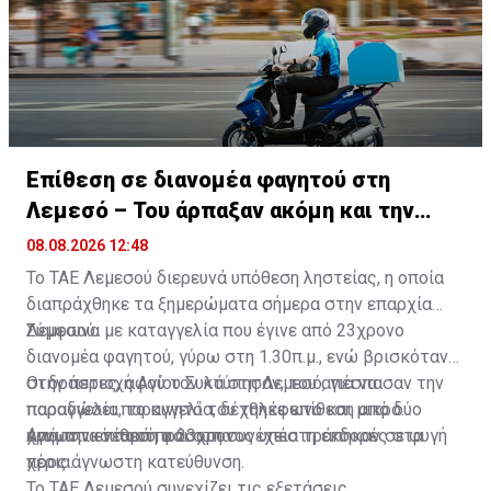
Επίθεση σε διανομέα φαγητού στη
Λεμεσό – Του άρπαξαν ακόμη και την
παραγγελία
08.08.2026 12:48
Το ΤΑΕ Λεμεσού διερευνά υπόθεση ληστείας, η οποία
διαπράχθηκε τα ξημερώματα σήμερα στην επαρχία
Λεμεσού.
Σύμφωνα με καταγγελία που έγινε από 23χρονο
διανομέα φαγητού, γύρω στη 1.30π.μ., ενώ βρισκόταν
στην περιοχή Αγίου Συλά στη Λεμεσό, για να
Οι δράστες, αφού τον κτύπησαν, του απέσπασαν την
παραδώσει παραγγελία, δέχθηκε επίθεση από δύο
παραγγελία, το κινητό του τηλέφωνο και μικρό
άγνωστα νεαρά πρόσωπα.
χρηματικό ποσό, και στη συνέχεια τράπηκαν σε φυγή
Από την επίθεση ο 23χρονος υπέστη εκδορές στα
προς άγνωστη κατεύθυνση.
χέρια.
Το ΤΑΕ Λεμεσού συνεχίζει τις εξετάσεις.