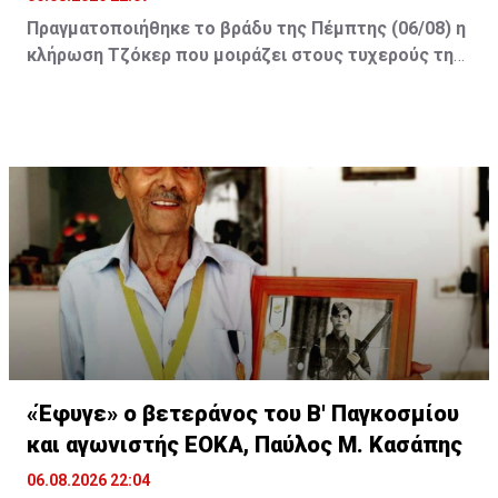
Πραγματοποιήθηκε το βράδυ της Πέμπτης (06/08) η
κλήρωση Τζόκερ που μοιράζει στους τυχερούς της
πρώτης κατηγορίας τουλάχιστον €2.500.000.
Οι τυχεροί αριθμοί της αποψινής κλήρωσης είναι: 16,
13, 1, 30, 7 και Τζόκερ: 15
«Έφυγε» ο βετεράνος του Β' Παγκοσμίου
και αγωνιστής ΕΟΚΑ, Παύλος Μ. Κασάπης
06.08.2026 22:04