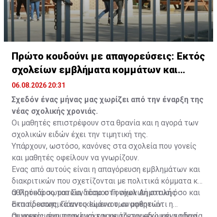
Πρώτο κουδούνι με απαγορεύσεις: Εκτός
σχολείων εμβλήματα κομμάτων και
ομάδων
06.08.2026 20:31
Σχεδόν ένας μήνας μας χωρίζει από την έναρξη της
νέας σχολικής χρονιάς.
Οι μαθητές επιστρέφουν στα θρανία και η αγορά των
σχολικών ειδών έχει την τιμητική της.
Υπάρχουν, ωστόσο, κανόνες στα σχολεία που γονείς
και μαθητές οφείλουν να γνωρίζουν.
Ένας από αυτούς είναι η απαγόρευση εμβλημάτων και
διακριτικών που σχετίζονται με πολιτικά κόμματα και
αθλητικά σωματεία, τόσο στη σχολική στολή όσο και
Ο Πρόεδρος του Συνδέσμου Γονέων Δημοτικής
στα προσωπικά αντικείμενα των μαθητών.
Εκπαίδευσης, Γιάννος Ιωάννου, αναφέρει ότι η
συγκεκριμένη πρακτική εφαρμόζεται εδώ και χρόνια
Οι γονείς συμμορφώνονται με τη συγκεκριμένη οδηγία