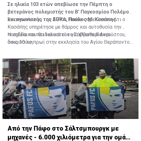
Σε ηλικία 103 ετών απεβίωσε την Πέμπτη ο
βετεράνος πολεμιστής του Β' Παγκοσμίου Πολέμου
και αγωνιστής της ΕΟΚΑ, Παύλος Μ. Κασάπης.
Σε ανακοίνωση του ARTos House σημειώνεται ότι ο
Κασάπης υπηρέτησε με θάρρος και αυτοθυσία την
πατρίδα και τα ιδανικά του για ελευθερία και
Η κηδεία του θα τελεστεί το Σάββατο 8 Αυγούστου,
δικαιοσύνη.
στις 10 το πρωί στην εκκλησία του Αγίου Θεράποντος
στον Λυθροδόντα.
Πηγή: ΚΥΠΕ
Από την Πάφο στο Σάλτσμπουργκ με
μηχανές - 6.000 χιλιόμετρα για την ομάδα