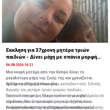
αξία.
με στόχο την ανάδειξη της σημασίας του για την
πολιτιστική κληρονομιά της Κύπρου.
Έκκληση για 37χρονη μητέρα τριών
παιδιών - Δίνει μάχη με σπάνια μορφή
καρκίνου
06.08.2026 16:21
Μια νεαρή μητέρα από την Κύπρο δίνει τη
μεγαλύτερη μάχη της ζωής της και χρειάζεται
άμεσα τη στήριξη όλων μας.
Η 37χρονη Έλενα Αντωνιάδου, εκπαιδευτικός Ειδικής
Αγωγής και μητέρα τριών μικρών παιδιών,
διαγνώστηκε με μια εξαιρετικά σπάνια μορφή
Για τον λόγο αυτό, η Έλενα πρέπει να μεταβεί άμεσα σε
καρκίνου. Μετά από σειρά ιατρικών εξετάσεων,
εξειδικευμένο ιατρικό κέντρο στην Αγγλία, όπου
εντοπίστηκε όγκος σε ιδιαίτερα δύσκολο σημείο,
υπάρχει η δυνατότητα να πραγματοποιηθεί η
Το συνολικό κόστος της θεραπείας και της επέμβασης