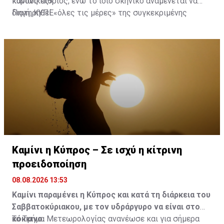
κανονικές».
κυρίως αίθριος, ενώ το ίδιο σκηνικό αναμένεται να
διατηρηθεί «όλες τις μέρες» της συγκεκριμένης
Πηγή: ΚΥΠΕ
περιόδου, τουλάχιστον μέχρι την Τετάρτη.
Καμίνι η Κύπρος – Σε ισχύ η κίτρινη
προειδοποίηση
08.08.2026 13:53
Καμίνι παραμένει η Κύπρος και κατά τη διάρκεια του
Σαββατοκύριακου, με τον υδράργυρο να είναι στο
κόκκινο.
Το Τμήμα Μετεωρολογίας ανανέωσε και για σήμερα