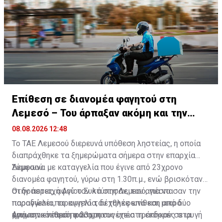
Επίθεση σε διανομέα φαγητού στη
Λεμεσό – Του άρπαξαν ακόμη και την
παραγγελία
08.08.2026 12:48
Το ΤΑΕ Λεμεσού διερευνά υπόθεση ληστείας, η οποία
διαπράχθηκε τα ξημερώματα σήμερα στην επαρχία
Λεμεσού.
Σύμφωνα με καταγγελία που έγινε από 23χρονο
διανομέα φαγητού, γύρω στη 1.30π.μ., ενώ βρισκόταν
στην περιοχή Αγίου Συλά στη Λεμεσό, για να
Οι δράστες, αφού τον κτύπησαν, του απέσπασαν την
παραδώσει παραγγελία, δέχθηκε επίθεση από δύο
παραγγελία, το κινητό του τηλέφωνο και μικρό
άγνωστα νεαρά πρόσωπα.
χρηματικό ποσό, και στη συνέχεια τράπηκαν σε φυγή
Από την επίθεση ο 23χρονος υπέστη εκδορές στα