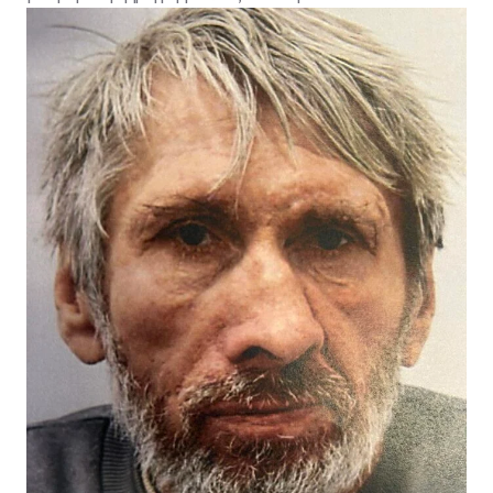
επικοινωνήσει με το ΤΑΕ Λευκωσίας στον αριθμό
τηλεφώνου 22802222 ή με τον πλησιέστερο
Αστυνομικό Σταθμό, ή με τη Γραμμή του Πολίτη στον
τηλεφωνικό αριθμό 1460.