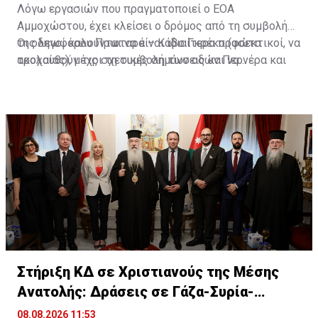
Λόγω εργασιών που πραγματοποιεί ο ΕΟΑ
Αμμοχώστου, έχει κλείσει ο δρόμος από τη συμβολή
της λεωφόρου Πρωταρά – Κάβο Γκρέκο (φώτα
Οι οδηγοί καλούνται να είναι ιδιαίτερα προσεκτικοί, να
τροχαίας), μέχρι τη συμβολή των οδών Περνέρα και
ακολουθούν τις σχετικές σημάνσεις και να
Πινιάς.
χρησιμοποιούν εναλλακτικές διαδρομές για την
αποφυγή ταλαιπωρίας.
Στήριξη ΚΔ σε Χριστιανούς της Μέσης
Ανατολής: Δράσεις σε Γάζα-Συρία-
Ιορδανία
08.08.2026 11:53