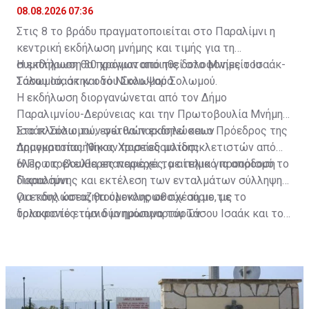
Παραλίμνι
08.08.2026 07:36
Στις 8 το βράδυ πραγματοποιείται στο Παραλίμνι η
κεντρική εκδήλωση μνήμης και τιμής για τη
συμπλήρωση 30 χρόνων από τις δολοφονίες του
Η εκδήλωση θα πραγματοποιηθεί στο Μνημείο Ισαάκ-
Τάσου Ισαάκ και του Σολωμού Σολωμού.
Σολωμού, στην οδό Νίκου Ψαρά.
Η εκδήλωση διοργανώνεται από τον Δήμο
Παραλιμνίου-Δερύνειας και την Πρωτοβουλία Μνήμης
Ισαάκ-Σολωμού, ενώ θα παραστεί και ο Πρόεδρος της
Στο πλαίσιο των φετινών εκδηλώσεων
Δημοκρατίας Νίκος Χριστοδουλίδης.
πραγματοποιήθηκαν πορείες μοτοσικλετιστών από
όλες τις ελεύθερες περιοχές, με τελικό προορισμό το
Η Πρωτοβουλία επαναφέρει το αίτημα για απόδοση
Παραλίμνι.
δικαιοσύνης και εκτέλεση των ενταλμάτων σύλληψης
για τους καταζητούμενους σε σχέση με τις
Οι εκδηλώσεις θα ολοκληρωθούν αύριο, με το
δολοφονίες των δύο ηρωομαρτύρων.
τριακοστό ετήσιο μνημόσυνο του Τάσου Ισαάκ και του
Σολωμού Σολωμού, στον Ιερό Ναό Αγίου Δημητρίου
στο Παραλίμνι.