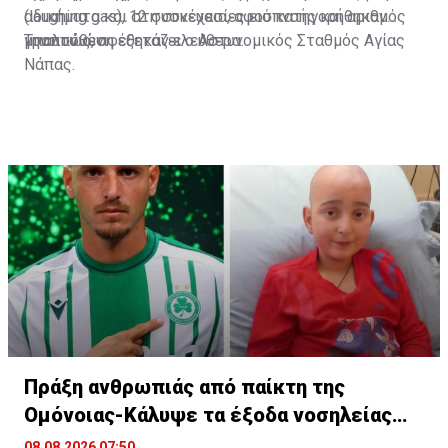
(laughing gas), 12 συσκευασίες εισπνοής και αριθμός
αδικήματα και στη συνέχεια, αφού κατηγορήθηκαν
μπαλονιών.
γραπτώς, αφέθηκαν ελεύθερα.
Την υπόθεση εξετάζει ο Αστυνομικός Σταθμός Αγίας
Νάπας.
Πράξη ανθρωπιάς από παίκτη της
Ομόνοιας-Κάλυψε τα έξοδα νοσηλείας
παιδιού
08.08.2026 07:50