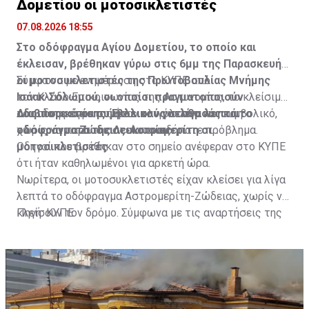
Δομετίου οι μοτοσικλετιστές
07.08.2026 18:55
Στο οδόφραγμα Αγίου Δομετίου, το οποίο και
έκλεισαν, βρέθηκαν γύρω στις 6μμ της Παρασκευής
οι μοτοσυκλετιστές της Πρωτοβουλίας Μνήμης
Σύμφωνα με ενημέρωση στο ΚΥΠΕ από
Ισάακ-Σολωμού, οι οποίοι πραγματοποιούν
τον Κλάδο Επικοινωνίας της Αστυνομίας, το κλείσιμο
οδοιπορικό σε συμβολικούς σταθμούς και
του οδοφράγματος ήταν ολιγόλεπτο και συμβολικό,
Διαβάστε επίσης:
Έκλεισαν για λίγα λεπτά το
οδοφράγματα της Λευκωσίας.
χωρίς να παρουσιαστεί οποιοδήποτε πρόβλημα.
οδόφραγμα Ζώδειας-Αστρομερίτη οι
μοτοσικλετιστές
Οδηγοί που βρέθηκαν στο σημείο ανέφεραν στο ΚΥΠΕ
ότι ήταν καθηλωμένοι για αρκετή ώρα.
Νωρίτερα, οι μοτοσυκλετιστές είχαν κλείσει για λίγα
λεπτά το οδόφραγμα Αστρομερίτη-Ζώδειας, χωρίς να
κλείσουν τον δρόμο. Σύμφωνα με τις αναρτήσεις της
Πηγή: ΚΥΠΕ
Πρωτοβουλίας στα Μέσα Κοινωνικής Δικτύωσής
τους, οι μοτοσυκλετιστές έκαναν στάση και στον
Τύμβο Μακεδονίτισσας, πριν φτάσουν στο οδόφραγμα
Αγίου Δομετίου.