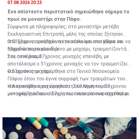
07.08.2026 20:23
Ένα απίστευτο περιστατικό σημειώθηκε σήμερα το
πρωί σε μοναστήρι στην Πάφο.
Σύμφωνα με πληροφορίες, στο μοναστήρι μετέβη
Εκκλησιαστική Επιτροπή, μέλη της οποίας ζήτησαν
από 51χρονο μοναχό να εγκαταλείψει τον χώρο και να
Ο 51χρονος αρνήθηκε να το κάνει και επιτέθηκε σε
παραδώσει τα κλειδιά.
53χρονο παρευρισκόμενο με μαχαίρι, τραυματίζοντάς
τον στον λαιμό.
Στη συνέχεια, 27χρονος μοναχός επενέβη, με
αποτέλεσμα ο 51χρονος μοναχός να τον τραυματίζει
και αυτόν στο χέρι.
Ο 53χρονος μεταφέρθηκε στο Γενικό Νοσοκομείο
Πάφου όπου του έγινε συρραφή των τραυμάτων του
και κρατήθηκε για νοσηλεία. Στο Νοσοκομείο
Η Αστυνομία προχώρησε στη σύλληψη του 51χρονου
μεταφέρθηκε και ο 27χρονος όπου του παρασχέθηκαν
μοναχού, για διευκόλυνση των ανακρίσεων σχετικά με
οι πρώτες βοήθειες και πήρε εξιτήριο.
διερευνώμενη υπόθεση απόπειρας φόνου, πράξεων
που σκοπεύουν στην πρόκληση βαριάς σωματικής
βλάβης, τραυματισμού, μαχαιροφορίας, καθώς επίσης
παράνομης κατοχής και μεταφοράς επιθετικού όπλου.