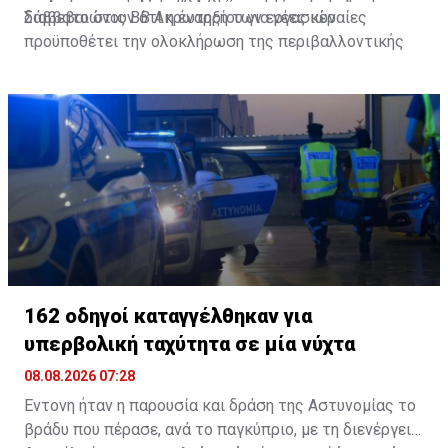
διαβεβαιώνουν ότι η έναρξη των εργασιών
Σάββατο στις ΒΒ Ακρωτηρίου για νέες κεραίες
προϋποθέτει την ολοκλήρωση της περιβαλλοντικής
διαδικασίας και τη διεξαγωγή δημόσιας διαβούλευσης.
Παράλληλα, δηλώνουν ότι θα συνεχίσουν τη
συνεργασία με τις αρμόδιες αρχές και τις τοπικές
κοινότητες.
162 οδηγοί καταγγέλθηκαν για
υπερβολική ταχύτητα σε μία νύχτα
08.08.2026 07:28
Έντονη ήταν η παρουσία και δράση της Αστυνομίας το
βράδυ που πέρασε, ανά το παγκύπριο, με τη διενέργεια