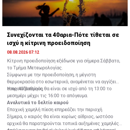
Συνεχίζονται τα 40αρια-Πότε τίθεται σε
ισχύ η κίτρινη προειδοποίηση
08.08.2026 07:12
Κίτρινη προειδοποίηση εξέδωσε για σήμερα Σάββατο,
το Τμήμα Μετεωρολογίας.
Σύμφωνα με την προειδοποίηση, η μέγιστη
θερμοκρασία στο εσωτερικό, αναμένεται να αγγίξει
τους 40 βαθμούς.
Η προειδοποίηση θα είναι σε ισχύ από τη 13:00 το
μεσημέρι μέχρι τις 16:00 το απόγευμα.
Αναλυτικά το δελτίο καιρού
Εποχική χαμηλή πίεση επηρεάζει την περιοχή.
Σήμερα, ο καιρός θα είναι κυρίως αίθριος, ωστόσο
αρχικά θα παρατηρούνται τοπικά αυξημένες χαμηλές