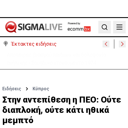
Powered by:
Search
Έκτακτες ειδήσεις
Μεγάλο πακέτο όπλων από Τουρκία προς Ουκρανία
-Κίνηση με μήνυμα προς Μόσχα;
Ειδήσεις
Κύπρος
Στην αντεπίθεση η ΠΕΟ: Ούτε
διαπλοκή, ούτε κάτι ηθικά
μεμπτό