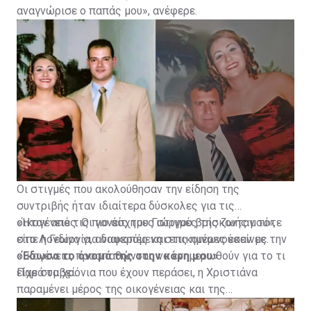
αναγνώρισε ο παπάς μου», ανέφερε.
Οι στιγμές που ακολούθησαν την είδηση της
συντριβής ήταν ιδιαίτερα δύσκολες για τις
οικογένειες. Οι γονείς του Γιώργου βρίσκονταν τότε
«Ήταν από τις πιο άσχημες στιγμές της ζωής μου»,
στο Λονδίνο για διακοπές και επικοινωνούσαν με την
είπε η Γεωργία, αναφερόμενη στις ημέρες εκείνες.
οικογένεια, προσπαθώντας να ενημερωθούν για το τι
«Έδωσα το όνομά της στην κόρη μου»
είχε συμβεί.
Παρά τα χρόνια που έχουν περάσει, η Χριστιάνα
παραμένει μέρος της οικογένειας και της
καθημερινότητας της Γεωργίας.