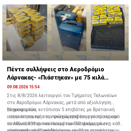
Πέντε συλλήψεις στο Αεροδρόμιο
Λάρνακας- «Πιάστηκαν» με 75 κιλά
καπνού
09.08.2026 15:54
Στις 8/8/2026 λειτουργοί του Τμήματος Τελωνείων
στο Αεροδρόμιο Λάρνακας, μετά από αξιολόγηση
πληροφοριών, εντόπισαν 5 επιβάτες με Βρετανική
Συγκεκριμένα:
υπηκοότητα, πριν την αναχώρηση τους με προορισμό
στην αποσκευή του πρώτου επιβάτη εντοπίστηκαν
το Μάντσεστερ του Ηνωμένου Βασιλείου, με τις
συνολικά 300 συσκευασίες των 50 γραμμαρίων η κάθε
αποσκευές τους να περιέχουν μεγάλες ποσότητες
μία (συνολικά 15 κιλά).
στην αποσκευή του δεύτερου επιβάτη εντοπίστηκαν