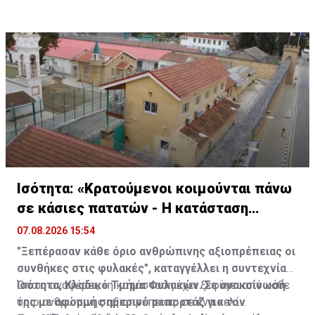
Ισότητα: «Κρατούμενοι κοιμούνται πάνω
σε κάσιες πατατών - Η κατάσταση
ξέφυγε»
07.08.2026 15:54
"Ξεπέρασαν κάθε όριο ανθρώπινης αξιοπρέπειας οι
συνθήκες στις φυλακές", καταγγέλλει η συντεχνία
Ισότητα, Κλαδικό Τμήμα Φυλακών. Σε ανακοίνωσή
Όπως αναφέρει, «η κατάσταση έχει ξεφύγει από κάθε
της με αφορμή σημερινό ρεπορτάζ για τον
όριο ανθρώπινης αξιοπρέπειας: σε ένα κελί