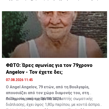
της Πύλας μέχρι την Ορόκλινη για εργασίες.
ΦΩΤΟ: Ώρες αγωνίας για τον 79χρονο
Angelov - Τον έχετε δει;
07.08.2026 11:45
Ο Angel Angelov, 79 ετών, από τη Βουλγαρία,
απουσιάζει από τον χώρο διαμονής του, στη
Λευκωσία, από τις 06/08/2026.
Ο 79χρονος περιγράφεται ως λεπτής σωματικής
διάπλασης, έχει ύψος 1,80μ περίπου, με κοντά άσπρα