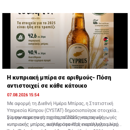
καθώς και μέλη των οικογενειών των δύο ηρώων, θα
μεταβούν για κατάθεση στεφάνων στο οδόφραγμα
Δερύνειας και ακολούθως στην εκκλησία Αγίου
Δημητρίου στο Παραλίμνι όπου θα τελεστεί το
μνημόσυνο. Στη συνέχεια οι μοτοσικλετιστές θα
παραστούν στο κοιμητήριο Παραλιμνίου για τρισάγιο.
Η κυπριακή μπίρα σε αριθμούς- Πόση
αντιστοιχεί σε κάθε κάτοικο
07.08.2026 15:54
Με αφορμή τη Διεθνή Ημέρα Μπίρας, η Στατιστική
Υπηρεσία Κύπρου (CYSTAT) δημοσιοποίησε στοιχεία
για την παραγωγή, τις παραδόσεις και τις εξαγωγές
Σύμφωνα με τα στοιχεία, το 2025 η παραγωγή
κυπριακής μπίρας, καταγράφοντας παράλληλα μικρή
κυπριακής μπίρας ανήλθε στα 42,6 εκατομμύρια λίτρα,