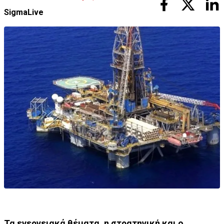
SigmaLive
Τα ενεργειακά θέματα, η στρατηγική και ο