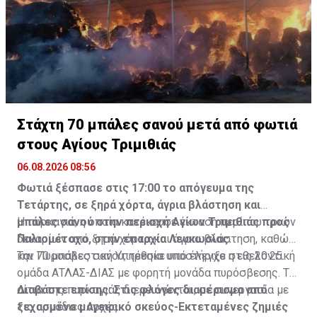
στον κόσμο.
Στάχτη 70 μπάλες σανού μετά από φωτιά
στους Αγίους Τριμιθιάς
06.08.2026 08:56
Φωτιά ξέσπασε στις 17:00 το απόγευμα της
Τετάρτης, σε ξηρά χόρτα, άγρια βλάστηση και
μπάλες σανού στην περιοχή Αγίων Τριμιθιάς προς
Η πυρκαγιά, η οποία κατέκαυσε έκταση περίπου τριών
Παλιομέτοχο, στην επαρχία Λευκωσίας.
δεκαρίων από ξηρά χόρτα και άγρια βλάστηση, καθώς
και 70 μπάλες σανού, τέθηκε υπό έλεγχο στις 20:25.
Την Πυροσβεστική Υπηρεσία υποστήριξε η εθελοντική
ομάδα ΑΤΛΑΣ-ΔΙΑΣ με φορητή μονάδα πυρόσβεσης. Τα
αίτια της πυρκαγιάς διερευνώνται, σε συνεργασία με
Διαβάστε επίσης:
Στις φλόγες διαμέρισμα από
τις αρμόδιες Αρχές.
ξεχασμένο μαγειρικό σκεύος-Εκτεταμένες ζημιές