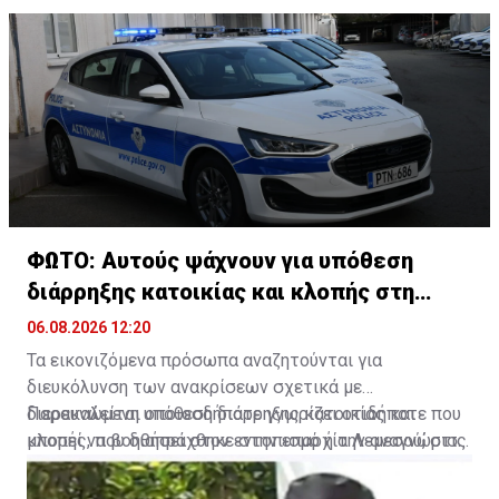
ΦΩΤΟ: Αυτούς ψάχνουν για υπόθεση
διάρρηξης κατοικίας και κλοπής στη
Λεμεσό
06.08.2026 12:20
Τα εικονιζόμενα πρόσωπα αναζητούνται για
διευκόλυνση των ανακρίσεων σχετικά με
διερευνώμενη υπόθεση διάρρηξης κατοικίας και
Παρακαλείται οποιοσδήποτε γνωρίζει οτιδήποτε που
κλοπής, που διαπράχθηκε στην επαρχία Λεμεσού, στις
μπορεί να βοηθήσει στον εντοπισμό ή την αναγνώρισή
27 Ιουλίου, 2026
τους, να επικοινωνήσει με το ΤΑΕ Λεμεσού, στο
τηλέφωνο 25805020 ή με τον πλησιέστερο