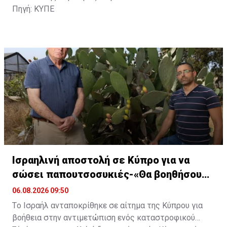
Πηγή: ΚΥΠΕ
Ισραηλινή αποστολή σε Κύπρο για να
σώσει παπουτσοσυκιές-«Θα βοηθήσουμε
δωρεάν»
06.08.2026 09:50
Tο Ισραήλ ανταποκρίθηκε σε αίτημα της Κύπρου για
βοήθεια στην αντιμετώπιση ενός καταστροφικού