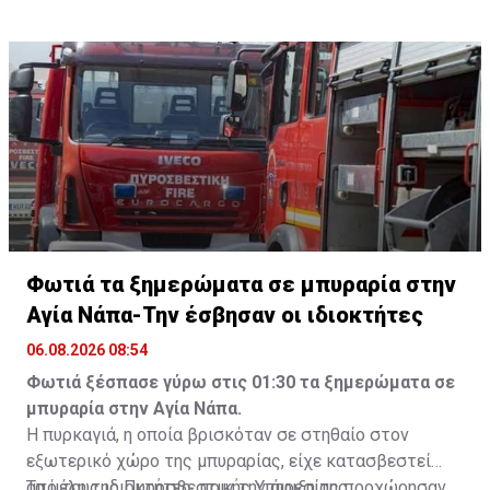
Φωτιά τα ξημερώματα σε μπυραρία στην
Αγία Νάπα-Την έσβησαν οι ιδιοκτήτες
06.08.2026 08:54
Φωτιά ξέσπασε γύρω στις 01:30 τα ξημερώματα σε
μπυραρία στην Αγία Νάπα.
Η πυρκαγιά, η οποία βρισκόταν σε στηθαίο στον
εξωτερικό χώρο της μπυραρίας, είχε κατασβεστεί
από τους ιδιοκτήτες, πριν την άφιξη της
Τα μέλη της Πυροσβεστικής Υπηρεσίας προχώρησαν