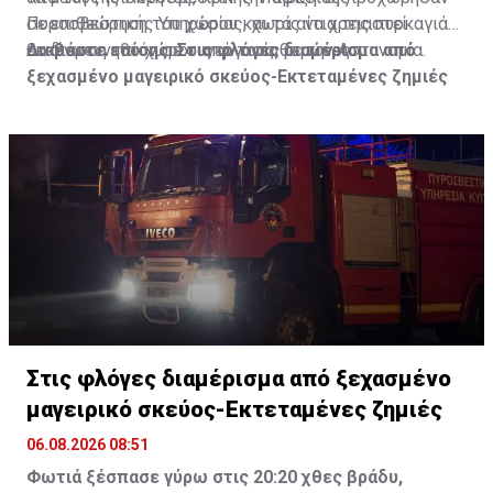
Πυροσβεστικής Υπηρεσίας, χωρίς να χρειαστεί
σε επιθεώρηση του χώρου και τα αίτια της πυρκαγιάς
εκκένωση του χώρου από τους θαμώνες.
θα διερευνηθούν σε συνεργασία με την Αστυνομία.
Διαβάστε επίσης:
Στις φλόγες διαμέρισμα από
ξεχασμένο μαγειρικό σκεύος-Εκτεταμένες ζημιές
Στις φλόγες διαμέρισμα από ξεχασμένο
μαγειρικό σκεύος-Εκτεταμένες ζημιές
06.08.2026 08:51
Φωτιά ξέσπασε γύρω στις 20:20 χθες βράδυ,