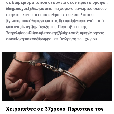
σε διαμέρισμα τύπου στούντιο στον πρώτο όροφο
κτηρίου, στη Λευκωσία.
Η πυρκαγιά ξεκίνησε από ξεχασμένο μαγειρικό σκεύος
στην κουζίνα και επεκτάθηκε στους υπόλοιπους
χώρους του διαμερίσματος, προκαλώντας
Έγινε προσπάθεια για κατάσβεση της πυρκαγιάς από
εκτεταμένες ζημιές.
γείτονα, πριν την άφιξη της Πυροσβεστικής
Υπηρεσίας, ενώ ο ένοικος εξήλθε του διαμερίσματος
Τα μέλη της Πυροσβεστικής Υπηρεσίας προχώρησαν
πριν την επέκτασή της.
σε τελική κατάσβεση και επιθεώρηση του χώρου.
Χειροπέδες σε 37χρονο-Παρίστανε τον