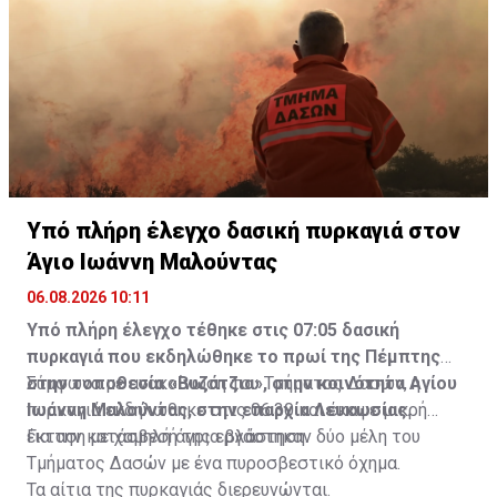
Υπό πλήρη έλεγχο δασική πυρκαγιά στον
Άγιο Ιωάννη Μαλούντας
06.08.2026 10:11
Υπό πλήρη έλεγχο τέθηκε στις 07:05 δασική
πυρκαγιά που εκδηλώθηκε το πρωί της Πέμπτης
στην τοποθεσία «Βυζάτζια», στην κοινότητα Αγίου
Σύμφωνα με ανακοίνωση του Τμήματος Δασών, η
Ιωάννη Μαλούντας, στην επαρχία Λευκωσίας.
πυρκαγιά εκδηλώθηκε στις 06:30 και έκαψε μικρή
έκταση με χαμηλή άγρια βλάστηση.
Για την κατάσβεσή της εργάστηκαν δύο μέλη του
Τμήματος Δασών με ένα πυροσβεστικό όχημα.
Τα αίτια της πυρκαγιάς διερευνώνται.