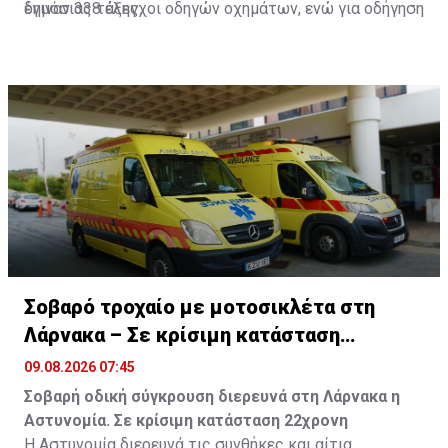
έγιναν 338 έλεγχοι οδηγών οχημάτων, ενώ για οδήγηση
δημόσιας τάξης.
υπό την επήρεια ναρκωτικών έγιναν οκτώ έλεγχοι
οδηγών.
Σοβαρό τροχαίο με μοτοσικλέτα στη
Λάρνακα – Σε κρίσιμη κατάσταση
22χρονη
09.08.2026 07:45
Σοβαρή οδική σύγκρουση διερευνά στη Λάρνακα η
Αστυνομία. Σε κρίσιμη κατάσταση 22χρονη
Η Αστυνομία διερευνά τις συνθήκες και αίτια