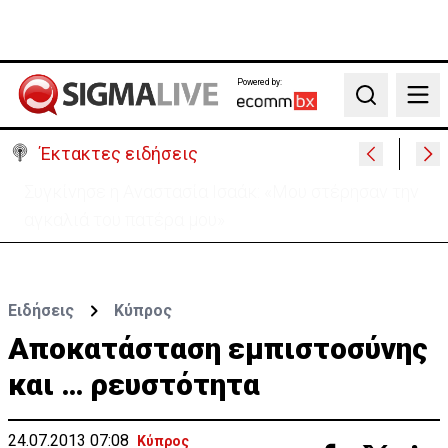
Powered by:
Search
Έκτακτες ειδήσεις
Μεγάλο πακέτο όπλων από Τουρκία προς Ουκρανία
-Κίνηση με μήνυμα προς Μόσχα;
Ειδήσεις
Κύπρος
Αποκατάσταση εμπιστοσύνης
και … ρευστότητα
24.07.2013 07:08
Κύπρος