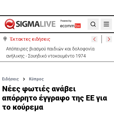
Powered by:
Search
Έκτακτες ειδήσεις
Μεγάλο πακέτο όπλων από Τουρκία προς Ουκρανία
-Κίνηση με μήνυμα προς Μόσχα;
Ειδήσεις
Κύπρος
Νέες φωτιές ανάβει
απόρρητο έγγραφο της ΕΕ για
το κούρεμα