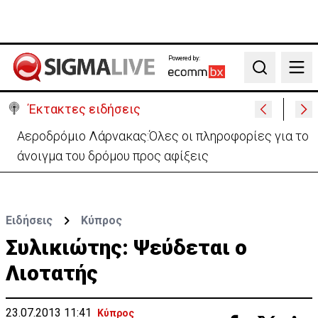
Powered by:
Search
Έκτακτες ειδήσεις
Αστυνομία: Ακυρώνονται 6 προκηρυγμένες θέσεις -
Ποιος ο λόγος
Ειδήσεις
Κύπρος
Συλικιώτης: Ψεύδεται ο
Λιοτατής
23.07.2013 11:41
Κύπρος