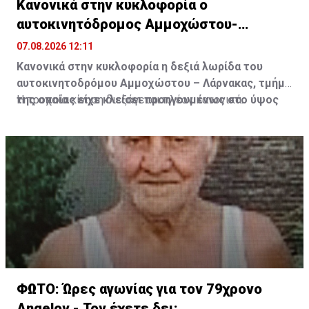
Κανονικά στην κυκλοφορία ο
αυτοκινητόδρομος Αμμοχώστου-
Πηγή: ΚΥΠΕ
Λάρνακας
07.08.2026 12:11
Κανονικά στην κυκλοφορία η δεξιά λωρίδα του
αυτοκινητοδρόμου Αμμοχώστου – Λάρνακας, τμήμα
της οποίας είχε κλείσει προηγουμένως στο ύψος
Η τροχαία κίνηση διεξάγεται πλέον κανονικά.
της Πύλας μέχρι την Ορόκλινη για εργασίες.
ΦΩΤΟ: Ώρες αγωνίας για τον 79χρονο
Angelov - Τον έχετε δει;