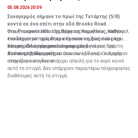
05.08.2026 20:59
Συναγερμός σήμανε το πρωί της Τετάρτης (5/8)
κοντά σε ένα σπίτι στην οδό Brooks Road
στο Prospect Hills της Βόρειας Καρολίνας, καθώς
Όπως ανακοίνωσε ο Σερίφης της κομητείας Κάσγουελ
τουλάχιστον τρία άτομα έχασαν τη ζωή τους και
ένα άτομο μεταφέρθηκε στο νοσοκομείο, ενώ μέχρι
κάποια άλλα τραυματίστηκαν μετά
στιγμής δεν υπάρχουν πληροφορίες για τον δράστη.
Στο σημείο έχουν σπεύσει ισχυρές δυνάμεις της
από πυροβολισμούς.
Και τα τρία θύματα ήταν άνω των 17 ετών και ανήκαν
Αστυνομίας και πραγματοποιούν έρευνες. Οι Αρχές
στην ίδια οικογένεια.
αναφέρουν ότι δεν υπάρχει απειλή για το ευρύ κοινό
αυτή τη στιγμή. Δεν υπάρχουν περαιτέρω πληροφορίες
διαθέσιμες αυτή τη στιγμή.