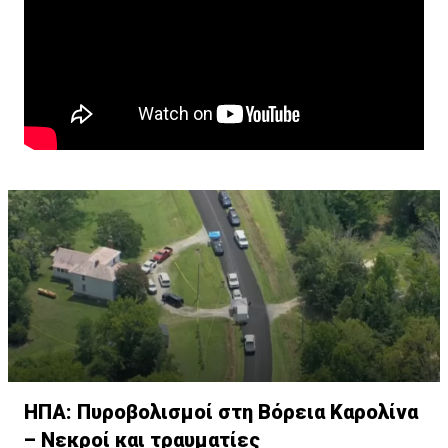
χειμώνας ο οποίος είναι αβεβαίως. Κανένας δεν
μπορεί να μας βεβαιώσει ότι θα έχουμε βροχή. Έχουμε
έναν ήλιο ο οποίος θα δώσει εξάτμιση. Έχω μια
γεωργία που ζητά νερό και δεν έχει νερό. Και αυτό
δημιουργεί μακροοικονομικούς κινδύνους.»
ΗΠΑ: Πυροβολισμοί στη Βόρεια Καρολίνα
– Νεκροί και τραυματίες