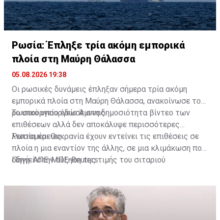
Ρωσία: Έπληξε τρία ακόμη εμπορικά
πλοία στη Μαύρη Θάλασσα
05.08.2026 19:38
Οι ρωσικές δυνάμεις έπληξαν σήμερα τρία ακόμη
εμπορικά πλοία στη Μαύρη Θάλασσα, ανακοίνωσε το
ρωσικό υπουργείο Άμυνας.
Το υπουργείο έδωσε στη δημοσιότητα βίντεο των
επιθέσεων αλλά δεν αποκάλυψε περισσότερες
λεπτομέρειες.
Ρωσία και Ουκρανία έχουν εντείνει τις επιθέσεις σε
πλοία η μια εναντίον της άλλης, σε μια κλιμάκωση που
οδηγεί στην αύξηση της τιμής του σιταριού
Πηγή: ΑΠΕ-ΜΠΕ-Reuters
παγκοσμίως και απειλεί να μετατρέψει τη Μαύρη
Θάλασσα στο πιο πρόσφατο στρατηγικό σημείο
συμφόρησης μετά τα Στενά του Ορμούζ, που θα
παραλύσει εξαιτίας του πολέμου.