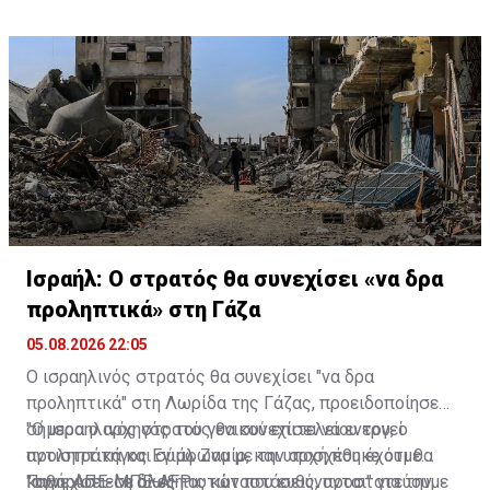
Ισραήλ: Ο στρατός θα συνεχίσει «να δρα
προληπτικά» στη Γάζα
05.08.2026 22:05
Ο ισραηλινός στρατός θα συνεχίσει "να δρα
προληπτικά" στη Λωρίδα της Γάζας, προειδοποίησε
σήμερα ο αρχηγός του γενικού επιτελείου του, ο
"Ο ισραηλινός στρατός θα συνεχίσει να ενεργεί
αντιστράτηγος Εγιάλ Ζαμίρ, και υποσχέθηκε ότι θα
προληπτικά και σύμφωνα με την αρχή που έχουμε
"συνεχιστεί η δίωξη αυτών που ευθύνονται" για την
καθορίσει: σε όλες τις καταστάσεις, προστατεύουμε
Πηγή: ΑΠΕ-ΜΠΕ-AFP