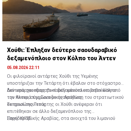
Χούθι: Έπληξαν δεύτερο σαουδαραβικό
δεξαμενόπλοιο στον Κόλπο του Άντεν
05.08.2026 22:11
Οι φιλοϊρανοί αντάρτες Χούθι της Υεμένης
υποστήριξαν την Τετάρτη ότι έβαλαν στο στόχαστρο
δεύτερο σαουδαραβικό δεξαμενόπλοιο στον Κόλπο
Δεν υπάρχει προς το παρόν κάποια επιβεβαίωση από
του Άντεν, σύμφωνα με ανακοίνωση του στρατιωτικού
την πλευρά της Σαουδικής Αραβίας.
εκπροσώπου τους.
Το πρωί της Τετάρτης οι Χούθι ανέφεραν ότι
επιτέθηκαν σε άλλο δεξαμενόπλοιο της
Σαουδαραβικής Αραβίας, στα ανοιχτά του λιμανιού
Πηγή: ΚΥΠΕ
Γιανμπού, στην Ερυθρά Θάλασσα.