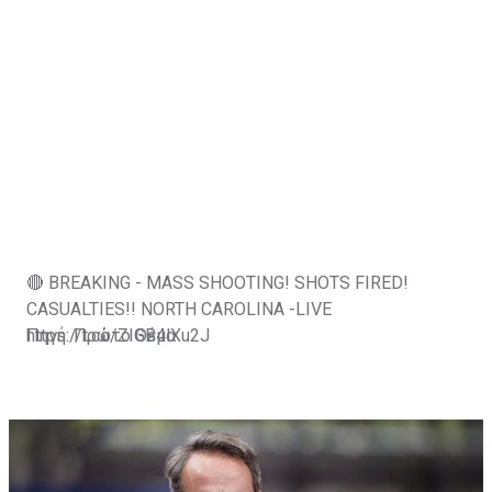
🔴 BREAKING - MASS SHOOTING! SHOTS FIRED!
CASUALTIES!! NORTH CAROLINA -LIVE
https://t.co/ZIGB4lXu2J
Πηγή: Πρώτο Θέμα
— JLR© (@JLRINVESTIGATES)
August 5, 2026