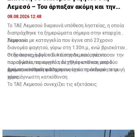
Λεμεσό – Του άρπαξαν ακόμη και την
παραγγελία
08.08.2026 12:48
Το ΤΑΕ Λεμεσού διερευνά υπόθεση ληστείας, η οποία
διαπράχθηκε τα ξημερώματα σήμερα στην επαρχία
Λεμεσού.
Σύμφωνα με καταγγελία που έγινε από 23χρονο
διανομέα φαγητού, γύρω στη 1.30π.μ., ενώ βρισκόταν
στην περιοχή Αγίου Συλά στη Λεμεσό, για να
Οι δράστες, αφού τον κτύπησαν, του απέσπασαν την
παραδώσει παραγγελία, δέχθηκε επίθεση από δύο
παραγγελία, το κινητό του τηλέφωνο και μικρό
άγνωστα νεαρά πρόσωπα.
χρηματικό ποσό, και στη συνέχεια τράπηκαν σε φυγή
Από την επίθεση ο 23χρονος υπέστη εκδορές στα
προς άγνωστη κατεύθυνση.
χέρια.
Το ΤΑΕ Λεμεσού συνεχίζει τις εξετάσεις.