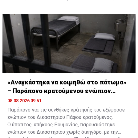
εαυτό του.
τον ίδιο να αναφέρει ότι μετέβαινε στον τάφο του
πατέρα του και πως επέστρεφε τις πρωινές ώρες.
«Αναγκάστηκα να κοιμηθώ στο πάτωμα»
– Παράπονο κρατούμενου ενώπιον
Δικαστηρίου
08.08.2026 09:51
Παράπονο για τις συνθήκες κράτησής του εξέφρασε
ενώπιον του Δικαστηρίου Πάφου κρατούμενος.
Ο ύποπτος, υπήκοος Ρουμανίας, παρουσιάστηκε
ενώπιον του Δικαστηρίου χωρίς δικηγόρο, με την