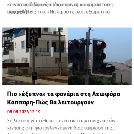
και στους δρόμους προς ορεινές και παράκτιες
κοινό να επιδεικνύει ιδιαίτερη προσοχή κατά τις
περιοχές.
μετακινήσεις του. «Να είμαστε όλοι εξαιρετικά
Πηγή: ΚΥΠΕ
προσεκτικοί στους δρόμους, να οδηγούμε υπεύθυνα, να
σεβόμαστε τους άλλους χρήστες του οδικού δικτύου
και να θυμόμαστε ότι κάθε επιλογή μας στον δρόμο
μπορεί να επηρεάσει ανθρώπινες ζωές», είπε.
Πιο «έξυπνα» τα φανάρια στη Λεωφόρο
Κάππαρη-Πώς θα λειτουργούν
08.08.2026 12:19
Σε λειτουργία τέθηκε το νέο σύστημα ανιχνευτών
κίνησης στη φωτοελεγχόμενη διασταύρωση της