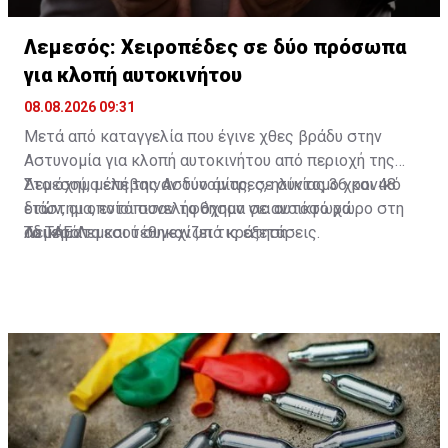
Λεμεσός: Χειροπέδες σε δύο πρόσωπα
για κλοπή αυτοκινήτου
08.08.2026 09:31
Μετά από καταγγελία που έγινε χθες βράδυ στην
Αστυνομία για κλοπή αυτοκινήτου από περιοχή της
Λεμεσού, μέλη της Αστυνομίας, σε σύντομο χρονικό
Στο όχημα επέβαιναν δύο άντρες, ηλικίας 36 και 48
διάστημα, εντόπισαν το όχημα σε ανοικτό χώρο στη
ετών, οι οποίοι συνελήφθησαν για αυτόφωρα
Λεμεσό.
αδικήματα και τέθηκαν υπό κράτηση.
Το ΤΑΕ Λεμεσού συνεχίζει τις εξετάσεις.