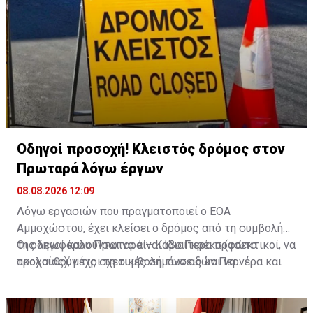
Οδηγοί προσοχή! Κλειστός δρόμος στον
Πρωταρά λόγω έργων
08.08.2026 12:09
Λόγω εργασιών που πραγματοποιεί ο ΕΟΑ
Αμμοχώστου, έχει κλείσει ο δρόμος από τη συμβολή
της λεωφόρου Πρωταρά – Κάβο Γκρέκο (φώτα
Οι οδηγοί καλούνται να είναι ιδιαίτερα προσεκτικοί, να
τροχαίας), μέχρι τη συμβολή των οδών Περνέρα και
ακολουθούν τις σχετικές σημάνσεις και να
Πινιάς.
χρησιμοποιούν εναλλακτικές διαδρομές για την
αποφυγή ταλαιπωρίας.