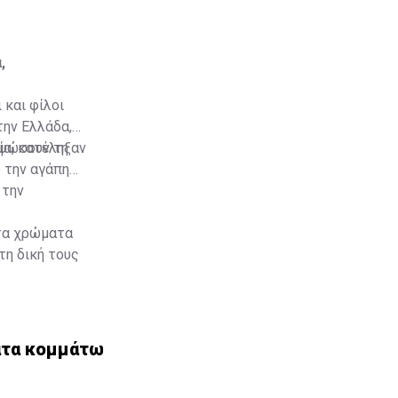
,
 και φίλοι
την Ελλάδα,
νία, κατέληξαν
υψώσουν τη
 την αγάπη
 την
τα χρώματα
τη δική τους
ατα κομμάτων και ομάδων