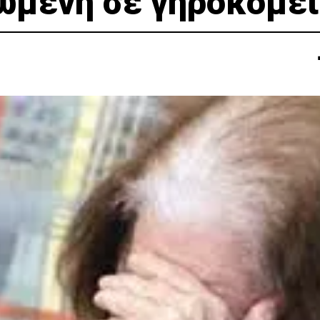
ωμένη σε γηροκομε