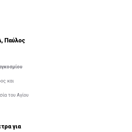
Α, Παύλος
Παγκοσμίου
ος και
σία του Αγίου
τρα για