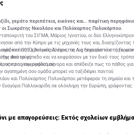
υς
ξίδι, γεμάτο περιπέτεια, εικόνες και… παφίτικη περηφάνια
 οι Σωκράτης Νικολάου και Πολύκαρπος Πολυκάρπου.
ταποκριτή του ΣΙΓΜΑ, Μάριος Ιγνατίου, οι δύο Ελληνοκύπριοι
νησαν από την Κύπρο με τις μηχανές τους και, διασχίζοντας 
αλικές και τις Ελβετικές Άλπεις, το Λιχτενστάιν και τη Γερμα
 σχεδόν 6.000 χιλιόμετρα, έχοντας ως ξεχωριστό στόχο να 
 της Αυστρίας.
έξω από το γήπεδο και να εκφράσουν με τον δικό τους τρόπο
τους προς την ομάδα μας.
πέρασε τα γεωγραφικά σύνορα και απέδειξε πως το πάθος για
ν αγαπημένη σου ομάδα μπορεί να ταξιδέψει παντού.
λάου και Πολύκαρπος Πολυκάρπου μετέφεραν τη σημαία και 
ν Ευαγόρα Παλληκαρίδη σε ολόκληρη την Ευρώπη, γράφοντας 
α στους δρόμους μέχρι το Σάλτσμπουργκ.
νι με απαγορεύσεις: Εκτός σχολείων εμβλήμ