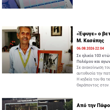
Οι τυχεροί αριθμοί
«Έφυγε» ο βετ
Μ. Κασάπης
06.08.2026 22:04
Σε ηλικία 103 ετ
Πολέμου και αγων
Σε ανακοίνωση του
αυτοθυσία την πατρ
Η κηδεία του θα τ
Θεράποντος στον
Πηγή: ΚΥΠΕ
Από την Πάφο 