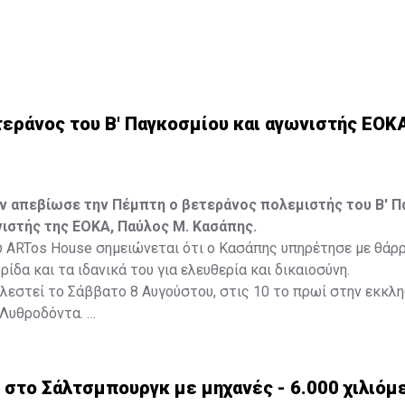
 της αποψινής κλήρωσης είναι: 16, 13, 1, 30, 7 και Τζόκερ: 15
εράνος του Β' Παγκοσμίου και αγωνιστής ΕΟΚ
ών απεβίωσε την Πέμπτη ο βετεράνος πολεμιστής του Β' 
ιστής της ΕΟΚΑ, Παύλος Μ. Κασάπης.
 ARTos House σημειώνεται ότι ο Κασάπης υπηρέτησε με θάρρ
ίδα και τα ιδανικά του για ελευθερία και δικαιοσύνη.
ελεστεί το Σάββατο 8 Αυγούστου, στις 10 το πρωί στην εκκλη
 Λυθροδόντα.
στο Σάλτσμπουργκ με μηχανές - 6.000 χιλιόμε