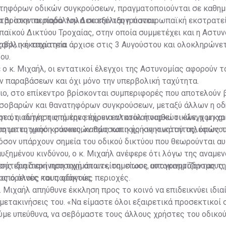
τηφόρων οδικών συγκρούσεων, πραγματοποιούνται σε καθημ
νται στην περίοδο του Δεκαπενταυγούστου
α βρίσκεται παράλληλα σε εξέλιξη η πανευρωπαϊκή εκστρατε
παϊκού Δικτύου Τροχαίας, στην οποία συμμετέχει και η Αστυν
ρβολική ταχύτητα.
χαήλ, η εκστρατεία άρχισε στις 3 Αυγούστου και ολοκληρώνετ
ου.
ο κ. Μιχαήλ, οι εντατικοί έλεγχοι της Αστυνομίας αφορούν 
 παραβάσεων και όχι μόνο την υπερβολική ταχύτητα.
ιο, στο επίκεντρο βρίσκονται συμπεριφορές που αποτελούν 
 σοβαρών και θανατηφόρων συγκρούσεων, μεταξύ άλλων η οδ
τα, η οδήγηση υπό την επήρεια αλκοόλ ή ναρκωτικών, η μη χ
ε ότι αυτές τις ημέρες έχουν εντατικοποιηθεί οι έλεγχοι κα
στατευτικού κράνους, καθώς και η χρήση κινητού τηλεφώνου
ση με τη χρήση συσκευών προσωπικής κινητικότητας, όπως τ
σον υπάρχουν σημεία του οδικού δικτύου που θεωρούνται αυ
 αυξημένου κινδύνου, ο κ. Μιχαήλ ανέφερε ότι λόγω της αναμε
σης ιδιαίτερη προσοχή απαιτείται στους αυτοκινητόδρομους,
σότερη διακίνηση οχημάτων», σημείωσε, υπογραμμίζοντας τη
ς ορεινές και παράκτιες περιοχές.
από όλους τους οδηγούς.
. Μιχαήλ απηύθυνε έκκληση προς το κοινό να επιδεικνύει ιδια
μετακινήσεις του. «Να είμαστε όλοι εξαιρετικά προσεκτικοί
ύμε υπεύθυνα, να σεβόμαστε τους άλλους χρήστες του οδικού