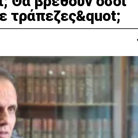
; Θα βρεθούν όσοι
σε τράπεζες&quot;