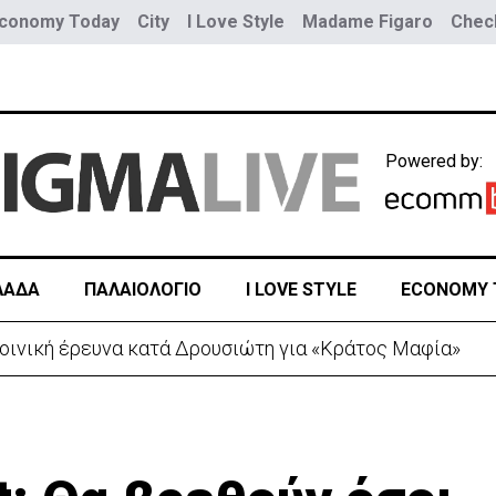
conomy Today
City
I Love Style
Madame Figaro
Check
Powered by:
ΛΑΔΑ
ΠΑΛΑΙΟΛΟΓΙΟ
I LOVE STYLE
ECONOMY 
 λόγω της Θέουτα: Ελέγχους και από Ισπανία στα σύνο