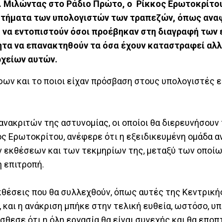
ς. Μιλώντας στο Ράδιο Πρώτο, ο Ρίκκος Ερωτοκρίτο
στήματα των υπολογιστών των τραπεζών, όπως αναφ
ο να εντοπιστούν όσοι προέβηκαν στη διαγραφή των 
ητα να επανακτηθούν τα όσα έχουν καταστραφεί αλλ
ρχείων αυτών.
φων και το ποιοι είχαν πρόσβαση στους υπολογιστές ε
 ανακριτών της αστυνομίας, οι οποίοι θα διερευνήσουν
ς Ερωτοκρίτου, ανέφερε ότι η εξειδικευμένη ομάδα 
ν εκθέσεων και των τεκμηρίων της, μεταξύ των οποίων
ή επιτροπή.
κθέσεις που θα συλλεχθούν, όπως αυτές της Κεντρική
 και η ανάκριση μπήκε στην τελική ευθεία, ωστόσο, υπ
όσθεσε ότι η όλη εργασία θα είναι συνεχής και θα επο