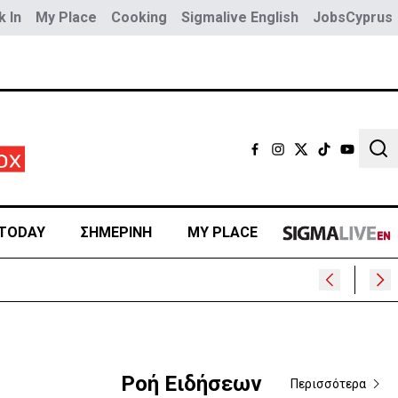
 In
My Place
Cooking
Sigmalive English
JobsCyprus
Sear
TODAY
ΣΗΜΕΡΙΝΗ
MY PLACE
ρα
Ροή Ειδήσεων
Περισσότερα