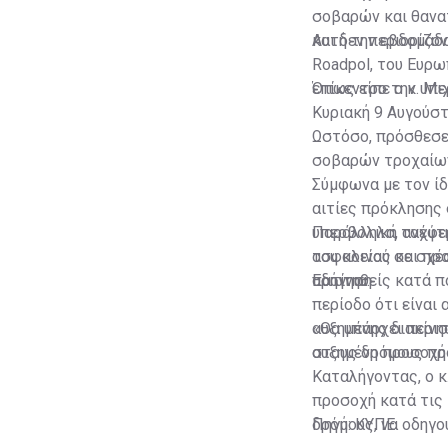
σοβαρών και θανα
και δεν περιορίζο
Αυτή την εβδομάδ
Roadpol, του Ευρω
επίκεντρο την υπε
Όπως είπε ο κ. Μι
Κυριακή 9 Αυγούστ
Ωστόσο, πρόσθεσε 
σοβαρών τροχαίων
Σύμφωνα με τον ίδ
αιτίες πρόκλησης
υπερβολική ταχύτη
Παράλληλα, ανέφερ
ασφαλείας και προ
του κοινού σε σχέ
οδήγηση.
πατίνια.
Ερωτηθείς κατά πό
περίοδο ότι είναι
αυξημένης διακίνη
«Θα υπάρχει περισ
στους δρόμους προ
αυξημένη προσοχή 
Καταλήγοντας, ο κ
προσοχή κατά τις 
δρόμους, να οδηγο
Πηγή: ΚΥΠΕ