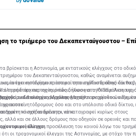
ηση το τριήμερο του Δεκαπενταύγουστου – Επί
τα βρίσκεται η Αστυνομία, με εντατικούς ελέγχους στο οδικό
 τριημέρου του Δεκαπενταύγουστου, καθώς αναμένεται αυξημ
υς αυτοκινητόδρομους όσο και στο υπόλοιπο οδικό δίκτυο, μ
υνομία έχει εκπονήσει τα απαραίτητα σχέδια δράσης και θα β
 και παράκτιες περιοχές, όπως δήλωσε στο ΚΥΠΕ ο Λειτουργ
’ όλη τη διάρκεια της περιόδου, τόσο για τη διασφάλιση της 
 Αρχηγείου Αστυνομίας Μιχάλης Μιχαήλ.
ροχονομικών ελέγχων, όσο και για την παροχή οδικών διευκ
περίοδο του Δεκαπενταυγούστου, οπόταν αναμένεται αυξημέν
ό χρειαστεί.
υς αυτοκινητόδρομους όσο και στο υπόλοιπο οδικό δίκτυο, 
 απαραίτητα σχέδια δράσης», είπε.
αυξημένη κίνηση αναμένεται να καταγραφεί κυρίως στους
, αλλά και σε άλλους δρόμους που οδηγούν σε ορεινές και π
αμένεται μεγαλύτερη προσέλευση του κοινού λόγω του τριημέ
ροχονομικοί έλεγχοι
ε ότι οι τροχονομικοί έλεγχοι της Αστυνομίας, με στόχο την 