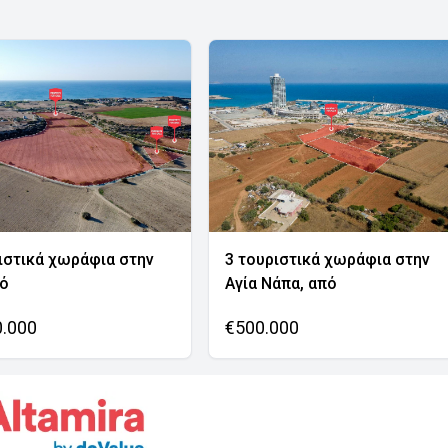
ιστικά χωράφια στην
3 τουριστικά χωράφια στην
νό
Αγία Νάπα, από
0.000
€500.000