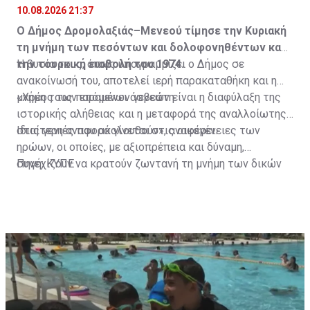
1974
10.08.2026 21:37
Ο Δήμος Δρομολαξιάς–Μενεού τίμησε την Κυριακή
τη μνήμη των πεσόντων και δολοφονηθέντων κατά
την τουρκική εισβολή του 1974.
Η θυσία τους, όπως υπογραμμίζει ο Δήμος σε
ανακοίνωσή του, αποτελεί ιερή παρακαταθήκη και η
μνήμη τους παραμένει άσβεστη.
«Χρέος των επόμενων γενεών είναι η διαφύλαξη της
ιστορικής αλήθειας και η μεταφορά της αναλλοίωτης
στις γενιές που ακολουθούν», αναφέρει.
Ιδιαίτερη αναφορά γίνεται στις οικογένειες των
ηρώων, οι οποίες, με αξιοπρέπεια και δύναμη,
συνεχίζουν να κρατούν ζωντανή τη μνήμη των δικών
Πηγή: ΚΥΠΕ
τους ανθρώπων.