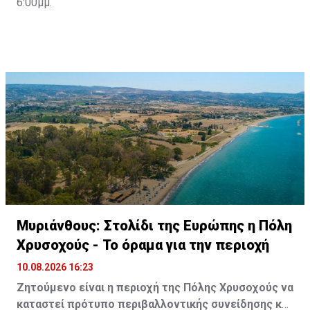
6:00μμ.
Μυριάνθους: Στολίδι της Ευρώπης η Πόλη
Χρυσοχούς - Το όραμα για την περιοχή
10.08.2026 16:23
Διαβάστε επίσης:
Τμήμα Οδικών Μεταφορών:
Ζητούμενο είναι η περιοχή της Πόλης Χρυσοχούς να
Προειδοποιεί για επικίνδυνα οχήματα
καταστεί πρότυπο περιβαλλοντικής συνείδησης και