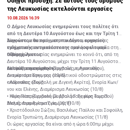
Οδηγοί προσοχή: Σε αυτούς τους δρόμους
της Λευκωσίας εκτελούνται εργασίες
Πηγή: ΚΥΠΕ
10.08.2026 16:39
Ο Δήμος Λευκωσίας ενημερώνει τους πολίτες ότι
από τη Δευτέρα 10 Αυγούστου έως και την Τρίτη 11
Αυγούστου θα πραγματοποιούνται εργασίες
Σύμφωνα με ανακοίνωση του Δήμου, οι εργασίες
τμηματικής αντικατάστασης του ασφαλτικού
ενδέχεται να επηρεάσουν την ομαλή κυκλοφορία στην
οδοστρώματος.
περιοχή.
Ο Δήμος Λευκωσίας ενημερώνει το κοινό ότι, από τη
Δευτέρα 10 Αυγούστου, μέχρι την Τρίτη 11 Αυγούστου,
Αυτούσια η ανάρτηση:
θα πραγματοποιηθούν εργασίες τμηματικής
• Ηλία Παπακυριακού (Συμβολή με Λευκοθέου),
αντικατάστασης του ασφαλτικού οδοστρώματος στις
Διαμέρισμα Έγκωμης (10/8)
ακόλουθες οδούς:
• Λάρνακος (Συμβολή με Διγενή Ακρίτα), Ενορία Κων/
νου και Ελένης, Διαμέρισμα Λευκωσίας (10/8)
• Ηλία Παπακυριακού (Συμβολή Γ. Σεφέρη έως Π.
• Κυρηνείας (Συμβολή με Αθαλάσσης έως Ταμασού)
Μελα), Διαμέρισμα Έγκωμης (10/8)
Διαμέρισμα Αγλαντζιάς (10/8)
• Χριστόδουλου Σώζου, Βασιλέως Παύλου και Σοφούλη,
Ενορία Τρυπιώτη, Διαμέρισμα Λευκωσίας (11/8)
Οι ώρες εργασίας θα είναι από η ώρα 6:00πμ μέχρι