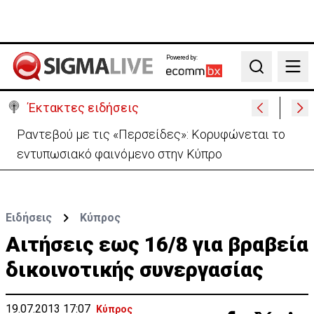
Powered by:
Search
Έκτακτες ειδήσεις
Σεισμός 7,4 Ρίχτερ στην Κολομβία: Τουλάχιστον
111 οι νεκροί-Κατέρρευσαν κτίρια
Ειδήσεις
Κύπρος
Αιτήσεις εως 16/8 για βραβεία
δικοινοτικής συνεργασίας
19.07.2013 17:07
Κύπρος