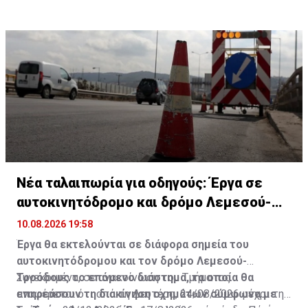
Νέα ταλαιπωρία για οδηγούς: Έργα σε
αυτοκινητόδρομο και δρόμο Λεμεσού-
Τροόδους
10.08.2026 19:58
Έργα θα εκτελούνται σε διάφορα σημεία του
αυτοκινητόδρομου και τον δρόμο Λεμεσού-
Τροόδους το επόμενο διάστημα, τα οποία θα
Συγεκριμένα, σε ανακοίνωση του Τμήματος
επηρεάσουν τη διακίνηση οχημάτων σύμφωνα με
αναφέρεται ότι από τη Δευτέρα, 24/08/2026 μέχρι την