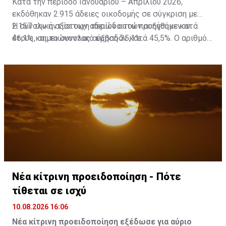
Κατά την περίοδο Ιανουαρίου – Απριλίου 2026,
εκδόθηκαν 2.915 άδειες οικοδομής σε σύγκριση με
2.157 την αντίστοιχη περίοδο του προηγούμενου
Η συνολική αξία των αδειών αυτών αυξήθηκε κατά
έτους, σημειώνοντας αύξηση 35,1%.
46,1% και το συνολικό εμβαδόν κατά 45,5%. Ο αριθμός
των οικιστικών μονάδων παρουσίασε αύξηση της
τάξης του 65,0%.
Πηγή: ΚΥΠΕ
Νέα κίτρινη προειδοποίηση - Πότε
τίθεται σε ισχύ
10.08.2026 16:06
Νέα κίτρινη προειδοποίηση εξέδωσε για αύριο