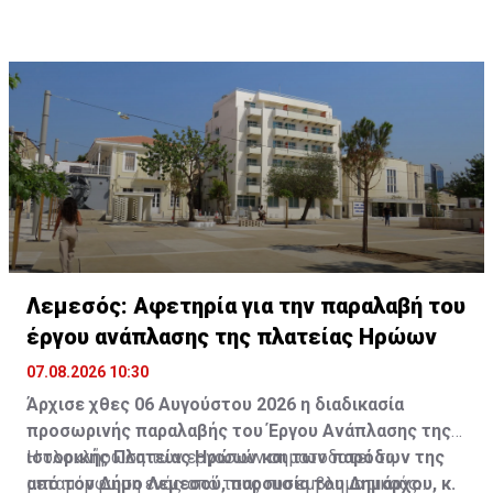
Διαβάστε επίσης:
Δύο συλλήψεις την Πέμπτη στο
πλαίσιο στοχευμένων επιχειρήσεων αστυνόμευσης
Λεμεσός: Αφετηρία για την παραλαβή του
έργου ανάπλασης της πλατείας Ηρώων
07.08.2026 10:30
Άρχισε χθες 06 Αυγούστου 2026 η διαδικασία
προσωρινής παραλαβής του Έργου Ανάπλασης της
ιστορικής Πλατείας Ηρώων και των παρόδων της
Η ολοκλήρωση των εργασιών σηματοδοτεί τη
από τον Δήμο Λεμεσού, παρουσία του Δημάρχου, κ.
μεταμόρφωση ενός από τους πιο εμβληματικούς