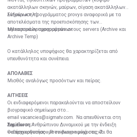
ακατάλληλων σκηνών, μαύρων, σίγαση ακατάλληλων
λέξεων κ.τ.λ.)
Ενημέρωση προγράμματος provys αναφορικά με τα
αποτελέσματα της προεπισκόπησης των
τηλεοπτικών προγραμμάτων
Μεταφορά προγραμμάτων στους servers (Archive και
Archive Temp)
Ο κατάλληλος υποψήφιος θα χαρακτηρίζεται από
υπευθυνότητα και συνέπεια.
ΑΠΟΛΑΒΕΣ
Μισθός αναλόγως προσόντων και πείρας.
ΑΙΤΗΣΕΙΣ
Οι ενδιαφερόμενοι παρακαλούνται να αποστείλουν
βιογραφικό σημείωμα στο
email
vacancies@sigmatv.com
. Να απευθύνεται στη
Διεύθυνση Ανθρώπινου Δυναμικού με την ένδειξη
Σημείωση:
<<θέση εργασίας - Previewer>> μέχρι τις
Θα αρχειοθετήσουμε το βιογραφικό σας και θα
7