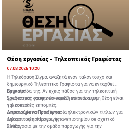
έχουν δεντροφυτευτεί, εμπλουτίζοντας την
υφιστάμενη βλάστηση. Τέλος, θα πραγματοποιηθεί
φύτευση χαμηλής βλάστησης εντός της πλατείας το
ερχόμενο Φθινόπωρο.
Θέση εργασίας - Τηλεοπτικός Γραφίστας
07.08.2026 10:20
Η Τηλεόραση Σίγμα, αναζητά έναν ταλαντούχο και
δημιουργικό Τηλεοπτικό Γραφίστα για να ενταχθεί
στην ομάδα της. Αν έχεις πάθος για την τηλεοπτική
Εργασία:
γραφιστική και την κινούμενη εικόνα, αυτή η θέση είναι
Σχεδιασμός γραφικών και 2D animation για
για εσένα!
τηλεοπτικές εκπομπές.
Δημιουργία και επεξεργασία ηλεκτρονικών τίτλων για
Απαιτούμενα Προσόντα:
τηλεοπτικές παραγωγές.
Απόφοιτος κολλεγίου ή πανεπιστημίου σε σχετικό
Συνεργασία με την ομάδα παραγωγής για την
κλάδο.