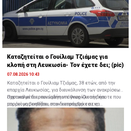
Καταζητείται ο Γουίλιαμ Τζιάμας για
κλοπή στη Λευκωσία- Τον έχετε δει; (pic)
07.08.2026 10:43
Καταζητείται ο Γουίλιαμ Τζιάμας, 38 ετών, από την
επαρχία Λευκωσίας, για διευκόλυνση των ανακρίσεων
σχετικά με διερευνώμενη υπόθεση κλοπής και
Παρακαλείται οποιοσδήποτε γνωρίζει οτιδήποτε που
παράνομης εισόδου, που διαπράχθηκε στις
μπορεί να βοηθήσει στον εντοπισμό του, να
21/07/2026 σε χωριό της επαρχίας Λευκωσίας.
επικοινωνήσει με τον Αστυνομικό Σταθμό
Περιστερώνας, στο τηλέφωνο 22607606, ή με τον
πλησιέστερο Αστυνομικό Σταθμό, ή με τη Γραμμή του