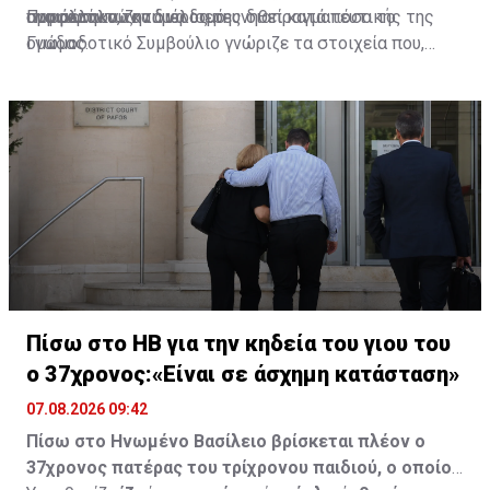
προσωπικού και μέλος της διαπραγματευτικής της
συμφερόντων.
αναιρέσουν τον διορισμό.
Παράλληλα, ζητά να διερευνηθεί κατά πόσο το
ομάδας.
Γνωμοδοτικό Συμβούλιο γνώριζε τα στοιχεία που,
σύμφωνα με τη συντεχνία, καθιστούσαν τον διορισμό
ασύμβατο με τις προϋποθέσεις επιλογής και, εφόσον
προκύπτουν ευθύνες, αυτές να αποδοθούν.
Διαβάστε επίσης:
Αυτά είναι τα νέα Διοικητικά
Συμβούλια των Ημικρατικών Οργανισμών
Πηγή: ΚΥΠΕ
Πίσω στο ΗΒ για την κηδεία του γιου του
ο 37χρονος:«Είναι σε άσχημη κατάσταση»
07.08.2026 09:42
Πίσω στο Ηνωμένο Βασίλειο βρίσκεται πλέον ο
37χρονος πατέρας του τρίχρονου παιδιού, ο οποίος