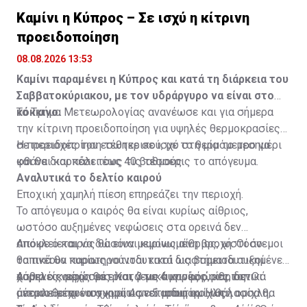
Καμίνι η Κύπρος – Σε ισχύ η κίτρινη
προειδοποίηση
08.08.2026 13:53
Καμίνι παραμένει η Κύπρος και κατά τη διάρκεια του
Σαββατοκύριακου, με τον υδράργυρο να είναι στο
κόκκινο.
Το Τμήμα Μετεωρολογίας ανανέωσε και για σήμερα
την κίτρινη προειδοποίηση για υψηλές θερμοκρασίες
σε περιοχές του εσωτερικού, με το θερμόμετρο να
Η προειδοποίηση τέθηκε σε ισχύ στη μία το μεσημέρι
φθάνει και πάλι τους 40 βαθμούς.
και θα διαρκέσει έως τις τέσσερις το απόγευμα.
Αναλυτικά το δελτίο καιρού
Εποχική χαμηλή πίεση επηρεάζει την περιοχή.
Το απόγευμα ο καιρός θα είναι κυρίως αίθριος,
ωστόσο αυξημένες νεφώσεις στα ορεινά δεν
αποκλείεται να δώσουν μεμονωμένη βροχή. Οι άνεμοι
Απόψε ο καιρός θα είναι κυρίως αίθριος, ωστόσο
θα πνέουν κυρίως νοτιοδυτικοί ως βορειοδυτικοί
τοπικά θα παρατηρούνται κατά διαστήματα αυξημένες
ασθενείς μέχρι μέτριοι, 3 με 4 μποφόρ, και τοπικά
χαμηλές νεφώσεις. Κατά τις αυγινές ώρες, δεν
Αύριο ο καιρός θα είναι γενικά κυρίως αίθριος. Οι
μέτριοι μέχρι ισχυροί, 4 με 5 μποφόρ. Η θάλασσα θα
αποκλείεται να σχηματιστεί αραιή ομίχλη ή ομίχλη,
άνεμοι θα πνέουν κυρίως νοτιοδυτικοί ως