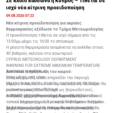
Σε κλοιό καύσωνα η Κύπρος – Τίθεται σε
ισχύ νέα κίτρινη προειδοποίηση
09.08.2026 07:23
Νέα κίτρινη προειδοποίηση για ακραίες
θερμοκρασίες εξέδωσε το Τμήμα Μετεωρολογίας.
Η προειδοποίηση τίθεται σε ισχύ σήμερα από τις
13:00μμ μέχρι τις 16:00 το απόγευμα.
Η μέγιστη θερμοκρασία αναμένεται να ανέλθει στους
40 βαθμούς κελσίου στο εσωτερικό.
CYPRUS METEOROLOGY DEPARTMENT
WARNING FOR EXTREME MAXIMUM TEMPERATURE
WARNING NUMBER: 49
Αυτούσια η πρόγνωση του καιρού:
RISK LEVEL: YELLOW
Εποχική χαμηλή πίεση επηρεάζει την περιοχή.
VALID FROM: 1300 L.T UNTIL: 1600 L.T 09/08/2026
Σήμερα, ο καιρός θα είναι κυρίως αίθριος. Οι άνεμοι θα
pic.twitter.com/jW2wT5DHg8
πνέουν κυρίως νοτιοδυτικοί ως βορειοδυτικοί,
— CYMET (@CyMeteorology)
ασθενείς μέχρι μέτριοι, 3 με 4 μποφόρ και σταδιακά
Απόψε, ο καιρός θα είναι κυρίως αίθριος, ωστόσο
August 9, 2026
τοπικά μέχρι ισχυροί, 5 μποφόρ. Η θάλασσα θα είναι
τοπικά θα παρατηρούνται κατά διαστήματα αυξημένες
μέχρι λίγο ταραγμένη. Η θερμοκρασία θα ανέλθει
χαμηλές νεφώσεις. Οι άνεμοι θα πνέουν κυρίως
Τη Δευτέρα, την Τρίτη και την Τετάρτη, ο καιρός θα