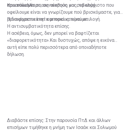
πρωτόκολλο.
απαιτούν μέτρο, συναίσθηση και σεβασμό.
Και απέναντι στους νεκρούς μας, το ελάχιστο που
οφείλουμε είναι να γνωρίζουμε πού βρισκόμαστε, γιατί
βρισκόμαστε εκεί και ποιους τιμούμε.
Η διαφορετικότητα μπορεί να είναι επιλογή.
Η αντισυμβατικότητα επίσης.
Η ασέβεια, όμως, δεν μπορεί να βαφτίζεται
«διαφορετικότητα».Και δυστυχώς, απόψε η εικόνα
αυτή είπε πολύ περισσότερα από οποιαδήποτε
δήλωση.
Διαβάστε επίσης:
Στην παρουσία ΠτΔ και άλλων
επισήμων τιμήθηκε η μνήμη των Ισαάκ και Σολωμού