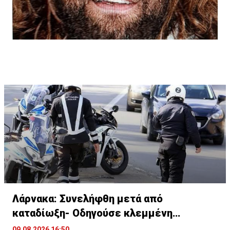
Λάρνακα: Συνελήφθη μετά από
καταδίωξη- Οδηγούσε κλεμμένη
μοτοσικλέτα
09.08.2026 16:50