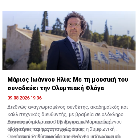
Μάριος Ιωάννου Ηλία: Με τη μουσική του
συνοδεύει την Ολυμπιακή Φλόγα
09.08.2026 19:36
Διεθνώς αναγνωρισμένος συνθέτης, ακαδημαϊκός και
καλλιτεχνικός διευθυντής, με βραβεία σε ολόκληρο
τον κόσμο αλλά και στην Κύπρο, ο Μάριος Ιωάννου
Δημιουργός περίπου 100 έργων, με κορυφαίες
Ηλία κάνει περήφανη τη χώρα μας.
ορχήστρες και οργανισμούς, όπως η Συμφωνική
Ορχήστρα Ραδιοφωνίας της Βιέννης, η Συμφωνική
Ο κορυφαίος Κύπριος δημιουργός θα υπογράφει τη