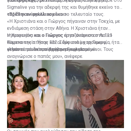
των θυμάτων.
για την Τσεχία, με ενδιάμεση στάση στην Αθήνα.
Η αδερφή της Χριστιάνας, Γεωργία Λαππά, μίλησε στο
Sigmalive για την αδερφή της και θυμήθηκε εκείνο το
ταξίδι που έμελλε να είναι το τελευταίο τους.
«Βρέθηκαν αγκαλιασμένοι»
«Η Χριστιάνα και ο Γιώργος πήγαιναν στην Τσεχία, με
ενδιάμεση στάση στην Αθήνα. Η Χριστιάνα ήταν
νηπιαγωγός και ο Γιώργος εργαζόταν στον Λαϊκό
Η Χριστιάνα και ο Γιώργος ήταν ανάμεσα στα 121
Καφεκοπτείο. Ήταν και οι δύο πολύ χαρούμενα,
θύματα της πτήσης 522. Σύμφωνα με τη Γεωργία, ήταν
γελαστά παιδιά», ανέφερε η Γεωργία.
οι μόνοι που εντοπίστηκαν αγκαλιασμένοι.
«Ήταν οι μόνοι που βρέθηκαν αγκαλιασμένοι. Τους
αναγνώρισε ο παπάς μου», ανέφερε.