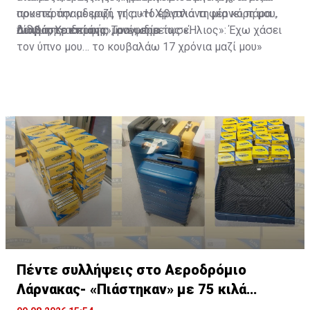
που περάσαμε μαζί, γι’ αυτό έβγαλα τη μία κόρη μου,
αρκετά την αδερφή της. «Η Χριστιάνα φέρνει πάρα
δίδυμη, Χριστιάνα», ανέφερε.
πολύ της αδερφής μου», σημείωσε.
Διαβάστε επίσης:
Τραγωδία της «Ήλιος»: Έχω χάσει
τον ύπνο μου… το κουβαλάω 17 χρόνια μαζί μου»
Πέντε συλλήψεις στο Αεροδρόμιο
Λάρνακας- «Πιάστηκαν» με 75 κιλά
καπνού