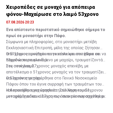
Χειροπέδες σε μοναχό για απόπειρα
φόνου-Μαχαίρωσε στο λαιμό 53χρονο
07.08.2026 20:23
Ένα απίστευτο περιστατικό σημειώθηκε σήμερα το
πρωί σε μοναστήρι στην Πάφο.
Σύμφωνα με πληροφορίες, στο μοναστήρι μετέβη
Εκκλησιαστική Επιτροπή, μέλη της οποίας ζήτησαν
από 51χρονο μοναχό να εγκαταλείψει τον χώρο και να
Ο 51χρονος αρνήθηκε να το κάνει και επιτέθηκε σε
παραδώσει τα κλειδιά.
53χρονο παρευρισκόμενο με μαχαίρι, τραυματίζοντάς
τον στον λαιμό.
Στη συνέχεια, 27χρονος μοναχός επενέβη, με
αποτέλεσμα ο 51χρονος μοναχός να τον τραυματίζει
και αυτόν στο χέρι.
Ο 53χρονος μεταφέρθηκε στο Γενικό Νοσοκομείο
Πάφου όπου του έγινε συρραφή των τραυμάτων του
και κρατήθηκε για νοσηλεία. Στο Νοσοκομείο
Η Αστυνομία προχώρησε στη σύλληψη του 51χρονου
μεταφέρθηκε και ο 27χρονος όπου του παρασχέθηκαν
μοναχού, για διευκόλυνση των ανακρίσεων σχετικά με
οι πρώτες βοήθειες και πήρε εξιτήριο.
διερευνώμενη υπόθεση απόπειρας φόνου, πράξεων
που σκοπεύουν στην πρόκληση βαριάς σωματικής