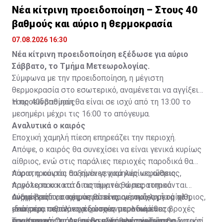
Νέα κίτρινη προειδοποίηση – Στους 40
βαθμούς και αύριο η θερμοκρασία
07.08.2026 16:30
Νέα κίτρινη προειδοποίηση εξέδωσε για αύριο
Σάββατο, το Τμήμα Μετεωρολογίας.
Σύμφωνα με την προειδοποίηση, η μέγιστη
θερμοκρασία στο εσωτερικό, αναμένεται να αγγίξει
τους 40νβαθμούς.
Η προειδοποίηση θα είναι σε ισχύ από τη 13:00 το
μεσημέρι μέχρι τις 16:00 το απόγευμα.
Αναλυτικά ο καιρός
Εποχική χαμηλή πίεση επηρεάζει την περιοχή.
Απόψε, ο καιρός θα συνεχίσει να είναι γενικά κυρίως
αίθριος, ενώ στις παράλιες περιοχές παροδικά θα
παρατηρούνται αυξημένες χαμηλές νεφώσεις.
Αύριο, ο καιρός θα είναι γενικά κυρίως αίθριος,
Αργότερα και κατά τις αυγινές ώρες τοπικά
παρόλο που κατά διαστήματα θα παρατηρούνται
αναμένεται να σχηματιστεί αραιή ομίχλη ή ομίχλη,
αυξημένες τοπικές νεφώσεις, οι οποίες μετά το
Αύριο βράδυ, ο καιρός θα είναι γενικά κυρίως αίθριος,
ιδιαίτερα σε περιοχές στα ανατολικά και το
μεσημέρι πιθανόν να δώσουν μεμονωμένες βροχές
ενώ στις παράλιες περιοχές παροδικά θα
εσωτερικό. Οι άνεμοι θα εξασθενίσουν και θα
στα ορεινά. Οι άνεμοι θα πνέουν κυρίως νοτιοδυτικοί
παρατηρούνται αυξημένες χαμηλές νεφώσεις.
Την Κυριακή, τη Δευτέρα αλλά και την Τρίτη, ο καιρός