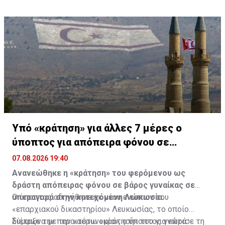
Υπό «κράτηση» για άλλες 7 μέρες ο
ύποπτος για απόπειρα φόνου σε
υπεραγορά
07.08.2026 19:40
Ανανεώθηκε η «κράτηση» του φερόμενου ως
δράστη απόπειρας φόνου σε βάρος γυναίκας σε
υπεραγορά στην κατεχόμενη Λευκωσία.
Ο ύποπτος οδηγήθηκε εκ νέου ενώπιον του
«επαρχιακού δικαστηρίου» Λευκωσίας, το οποίο
διέταξε την περαιτέρω «κράτησή» του για επτά
Σύμφωνα με την «αστυνομία», ο ύποπτος γνώρισε τη