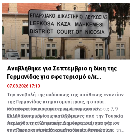
Εργατικό Συμβουλευτικό Σώμα.
Αναβλήθηκε για Σεπτέμβριο η δίκη της
Γερμανίδας για σφετερισμό ε/κ
περιουσιών
07.08.2026 17:10
Την αναβολή της εκδίκασης της υπόθεσης εναντίον
της Γερμανίδας κτηματομεσίτριας, η οποία
κατηγορείται για σφετερισμό περιουσιών
Η διαδικασία αποφασίστηκε να συνεχιστεί στις 7, 9
Ελληνοκυπρίων στις κατεχόμενες από την Τουρκία
και 11 Σεπτεμβρίου στις 9:00 π.μ.
περιοχές της Κυπριακής Δημοκρατίας, αποφάσισε
Ακολούθως, το Δικαστήριο απέρριψε αίτημα της
την Παρασκευή το Κακουργιοδικείο Λευκωσίας,
υπεράσπισης για άρση του διατάγματος κράτησης της