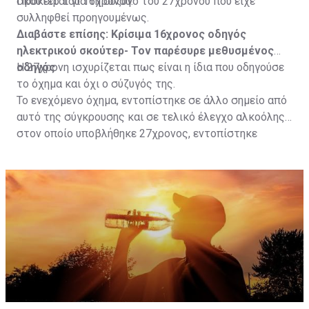
σκούτερ του 16χρονου.
Πρόκειται για τη σύζυγο του 27χρονου που είχε
συλληφθεί προηγουμένως.
Διαβάστε επίσης:
Κρίσιμα 16χρονος οδηγός
ηλεκτρικού σκούτερ- Τον παρέσυρε μεθυσμένος
οδηγός
Η 27χρονη ισχυρίζεται πως είναι η ίδια που οδηγούσε
το όχημα και όχι ο σύζυγός της.
Το ενεχόμενο όχημα, εντοπίστηκε σε άλλο σημείο από
αυτό της σύγκρουσης και σε τελικό έλεγχο αλκοόλης
στον οποίο υποβλήθηκε 27χρονος, εντοπίστηκε
θετικός με τελικό αποτέλεσμα 73% αντί 22μg% που
είναι το ανώτατο από τον Νόμο όριο και συνελήφθη
για αυτόφωρο αδίκημα.