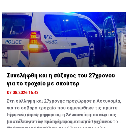
Γνωμοδοτικού.
Συνελήφθη και η σύζυγος του 27χρονου
για το τροχαίο με σκούτερ
07.08.2026 16:43
Στη σύλληψη και 27χρονης προχώρησε η Αστυνομία,
για το σοβαρό τροχαίο που σημειώθηκε τις πρώτες
πρωινές ώρες σήμερα στη Λευκωσία, που είχε ως
Σύμφωνα με πληροφορίες, η 27χρονη φέρεται να
αποτέλεσμα τον κρίσιμο τραυματισμό 16χρονου.
βρισκόταν εντός του οχήματος, το οποίο χτύπησε το