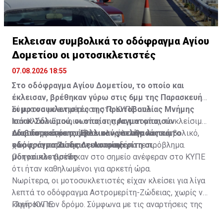
Έκλεισαν συμβολικά το οδόφραγμα Αγίου
Δομετίου οι μοτοσικλετιστές
07.08.2026 18:55
Στο οδόφραγμα Αγίου Δομετίου, το οποίο και
έκλεισαν, βρέθηκαν γύρω στις 6μμ της Παρασκευής
οι μοτοσυκλετιστές της Πρωτοβουλίας Μνήμης
Σύμφωνα με ενημέρωση στο ΚΥΠΕ από
Ισάακ-Σολωμού, οι οποίοι πραγματοποιούν
τον Κλάδο Επικοινωνίας της Αστυνομίας, το κλείσιμο
οδοιπορικό σε συμβολικούς σταθμούς και
του οδοφράγματος ήταν ολιγόλεπτο και συμβολικό,
Διαβάστε επίσης:
Έκλεισαν για λίγα λεπτά το
οδοφράγματα της Λευκωσίας.
χωρίς να παρουσιαστεί οποιοδήποτε πρόβλημα.
οδόφραγμα Ζώδειας-Αστρομερίτη οι
μοτοσικλετιστές
Οδηγοί που βρέθηκαν στο σημείο ανέφεραν στο ΚΥΠΕ
ότι ήταν καθηλωμένοι για αρκετή ώρα.
Νωρίτερα, οι μοτοσυκλετιστές είχαν κλείσει για λίγα
λεπτά το οδόφραγμα Αστρομερίτη-Ζώδειας, χωρίς να
κλείσουν τον δρόμο. Σύμφωνα με τις αναρτήσεις της
Πηγή: ΚΥΠΕ
Πρωτοβουλίας στα Μέσα Κοινωνικής Δικτύωσής