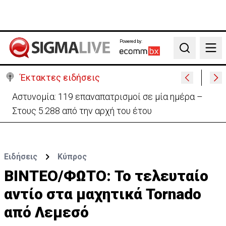
Powered by:
Search
Έκτακτες ειδήσεις
Θέλει να ξαναζωντανέψει την «Corner» o
Προύντζος - «Πληγώνει τις αναμνήσεις»
Ειδήσεις
Κύπρος
ΒΙΝΤΕΟ/ΦΩΤΟ: Το τελευταίο
αντίο στα μαχητικά Tornado
από Λεμεσό