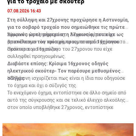
για το τροχαίο με σκούτερ
07.08.2026 16:43
Στη σύλληψη και 27χρονης προχώρησε η Αστυνομία,
για το σοβαρό τροχαίο που σημειώθηκε τις πρώτες
πρωινές ώρες σήμερα στη Λευκωσία, που είχε ως
Σύμφωνα με πληροφορίες, η 27χρονη φέρεται να
αποτέλεσμα τον κρίσιμο τραυματισμό 16χρονου.
βρισκόταν εντός του οχήματος, το οποίο χτύπησε το
σκούτερ του 16χρονου.
Πρόκειται για τη σύζυγο του 27χρονου που είχε
συλληφθεί προηγουμένως.
Διαβάστε επίσης:
Κρίσιμα 16χρονος οδηγός
ηλεκτρικού σκούτερ- Τον παρέσυρε μεθυσμένος
οδηγός
Η 27χρονη ισχυρίζεται πως είναι η ίδια που οδηγούσε
το όχημα και όχι ο σύζυγός της.
Το ενεχόμενο όχημα, εντοπίστηκε σε άλλο σημείο από
αυτό της σύγκρουσης και σε τελικό έλεγχο αλκοόλης
στον οποίο υποβλήθηκε 27χρονος, εντοπίστηκε
θετικός με τελικό αποτέλεσμα 73% αντί 22μg% που
είναι το ανώτατο από τον Νόμο όριο και συνελήφθη
για αυτόφωρο αδίκημα.