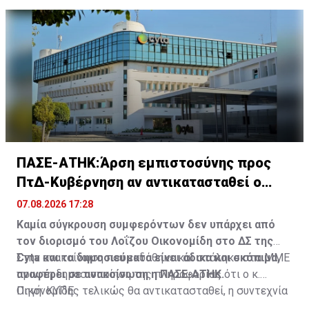
Έργων και της Hermes Airports, που προχώρησαν στις
για επιβίβαση, αποκλειστικά από τους καθορισμένους
αναγκαίες ενέργειες.
χώρους που έχουν διαμορφωθεί, δυτικά των
κτιριακών εγκαταστάσεων, πλησίον των χώρων
αναμονής των λεωφορείων.
ΠΑΣΕ-ΑΤΗΚ:Άρση εμπιστοσύνης προς
ΠτΔ-Κυβέρνηση αν αντικατασταθεί ο
Οικονομίδης
07.08.2026 17:28
Καμία σύγκρουση συμφερόντων δεν υπάρχει από
τον διορισμό του Λοΐζου Οικονομίδη στο ΔΣ της
Cyta και τα δημοσιεύματα είναι άδικα και σκόπιμα,
Στην ανακοίνωση που εκδόθηκε και στάληκε στα ΜΜΕ
αναφέρει σε ανακοίνωση η ΠΑΣΕ-ΑΤΗΚ.
πριν τη δημοσιοποίηση της πληροφορίας ότι ο κ.
Οικονομίδης τελικώς θα αντικατασταθεί, η συντεχνία
Πηγή: ΚΥΠΕ
αναφέρει ότι οποιαδήποτε ενέργεια παύσης του Λ.