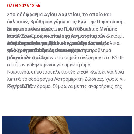
07.08.2026 18:55
Στο οδόφραγμα Αγίου Δομετίου, το οποίο και
έκλεισαν, βρέθηκαν γύρω στις 6μμ της Παρασκευής
οι μοτοσυκλετιστές της Πρωτοβουλίας Μνήμης
Σύμφωνα με ενημέρωση στο ΚΥΠΕ από
Ισάακ-Σολωμού, οι οποίοι πραγματοποιούν
τον Κλάδο Επικοινωνίας της Αστυνομίας, το κλείσιμο
οδοιπορικό σε συμβολικούς σταθμούς και
του οδοφράγματος ήταν ολιγόλεπτο και συμβολικό,
Διαβάστε επίσης:
Έκλεισαν για λίγα λεπτά το
οδοφράγματα της Λευκωσίας.
χωρίς να παρουσιαστεί οποιοδήποτε πρόβλημα.
οδόφραγμα Ζώδειας-Αστρομερίτη οι
μοτοσικλετιστές
Οδηγοί που βρέθηκαν στο σημείο ανέφεραν στο ΚΥΠΕ
ότι ήταν καθηλωμένοι για αρκετή ώρα.
Νωρίτερα, οι μοτοσυκλετιστές είχαν κλείσει για λίγα
λεπτά το οδόφραγμα Αστρομερίτη-Ζώδειας, χωρίς να
κλείσουν τον δρόμο. Σύμφωνα με τις αναρτήσεις της
Πηγή: ΚΥΠΕ
Πρωτοβουλίας στα Μέσα Κοινωνικής Δικτύωσής
τους, οι μοτοσυκλετιστές έκαναν στάση και στον
Τύμβο Μακεδονίτισσας, πριν φτάσουν στο οδόφραγμα
Αγίου Δομετίου.