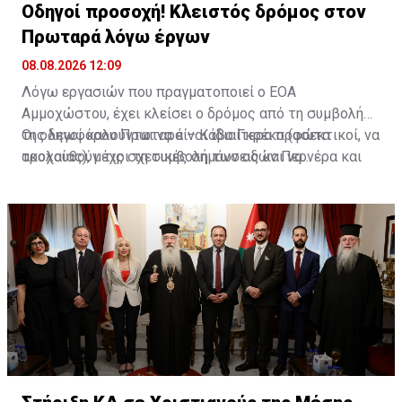
Οδηγοί προσοχή! Κλειστός δρόμος στον
Πρωταρά λόγω έργων
08.08.2026 12:09
Λόγω εργασιών που πραγματοποιεί ο ΕΟΑ
Αμμοχώστου, έχει κλείσει ο δρόμος από τη συμβολή
της λεωφόρου Πρωταρά – Κάβο Γκρέκο (φώτα
Οι οδηγοί καλούνται να είναι ιδιαίτερα προσεκτικοί, να
τροχαίας), μέχρι τη συμβολή των οδών Περνέρα και
ακολουθούν τις σχετικές σημάνσεις και να
Πινιάς.
χρησιμοποιούν εναλλακτικές διαδρομές για την
αποφυγή ταλαιπωρίας.