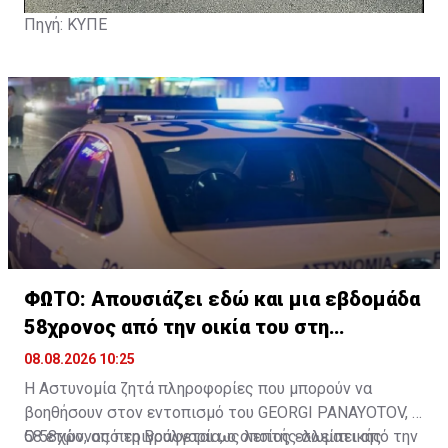
Πηγή: ΚΥΠΕ
ΦΩΤΟ: Απουσιάζει εδώ και μια εβδομάδα
58χρονος από την οικία του στη
Λευκωσία
08.08.2026 10:25
Η Αστυνομία ζητά πληροφορίες που μπορούν να
βοηθήσουν στον εντοπισμό του GEORGI PANAYOTOV,
58 ετών, από τη Βουλγαρία, ο οποίος ελλείπει από την
Ο 58χρονος περιγράφεται ως λεπτής σωματικής