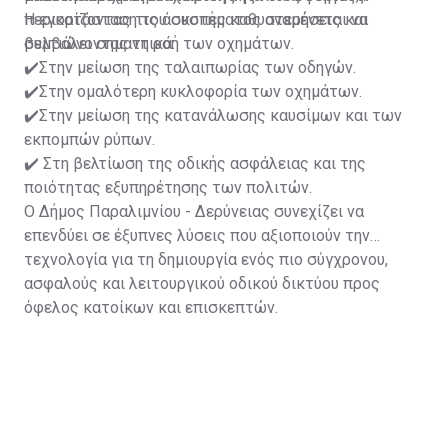
περιορίζοντας τις άσκοπες καθυστερήσεις και
Η εγκατάσταση του συστήματος αναμένεται να
βελτιώνοντας τη ροή των οχημάτων.
συμβάλει σημαντικά:
✔️Στην μείωση της ταλαιπωρίας των οδηγών.
✔️Στην ομαλότερη κυκλοφορία των οχημάτων.
✔️Στην μείωση της κατανάλωσης καυσίμων και των
εκπομπών ρύπων.
✔️ Στη βελτίωση της οδικής ασφάλειας και της
ποιότητας εξυπηρέτησης των πολιτών.
Ο Δήμος Παραλιμνίου - Δερύνειας συνεχίζει να
επενδύει σε έξυπνες λύσεις που αξιοποιούν την
τεχνολογία για τη δημιουργία ενός πιο σύγχρονου,
ασφαλούς και λειτουργικού οδικού δικτύου προς
όφελος κατοίκων και επισκεπτών.