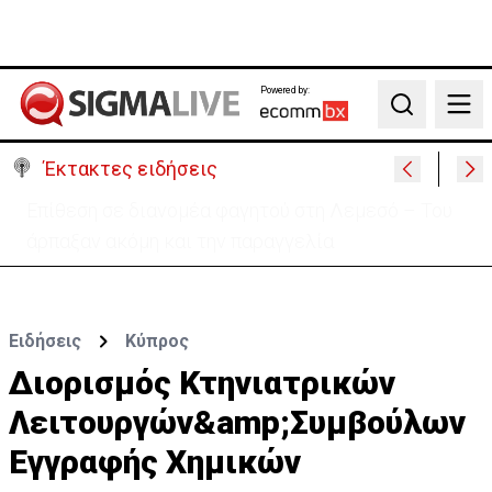
Powered by:
Search
Έκτακτες ειδήσεις
Ο στρατηγός του Τραμπ «αναζητά διέξοδο» από τον
πόλεμο με το Ιράν
Ειδήσεις
Κύπρος
Διορισμός Κτηνιατρικών
Λειτουργών&amp;Συμβούλων
Εγγραφής Χημικών