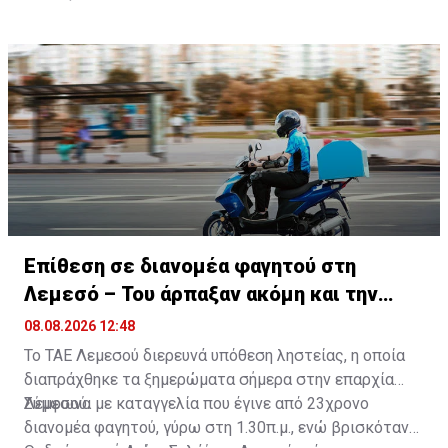
θερμοκρασία θα πέσει γύρω στους 24 βαθμούς στο
βαθμούς στο εσωτερικό, γύρω στους 35 στα νότια και
μεμονωμένη βροχή στα ορεινά.
τις μέσες κλιματολογικές τιμές.
εσωτερικό και στα παράλια και γύρω στους 21
ανατολικά παράλια, γύρω στους 32 στα δυτικά και τα
βαθμούς στα ψηλότερα ορεινά.
βόρεια παράλια και γύρω στους 29 βαθμούς στα
ψηλότερα ορεινά.
Επίθεση σε διανομέα φαγητού στη
Λεμεσό – Του άρπαξαν ακόμη και την
παραγγελία
08.08.2026 12:48
Το ΤΑΕ Λεμεσού διερευνά υπόθεση ληστείας, η οποία
διαπράχθηκε τα ξημερώματα σήμερα στην επαρχία
Λεμεσού.
Σύμφωνα με καταγγελία που έγινε από 23χρονο
διανομέα φαγητού, γύρω στη 1.30π.μ., ενώ βρισκόταν