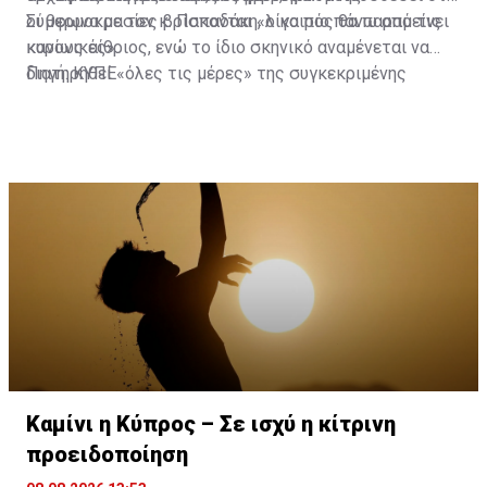
οι θερμοκρασίες βρίσκονται «λίγο πιο πάνω από τις
Σύμφωνα με τον κ. Παπαδάκη, ο καιρός θα παραμείνει
κανονικές».
κυρίως αίθριος, ενώ το ίδιο σκηνικό αναμένεται να
διατηρηθεί «όλες τις μέρες» της συγκεκριμένης
Πηγή: ΚΥΠΕ
περιόδου, τουλάχιστον μέχρι την Τετάρτη.
Καμίνι η Κύπρος – Σε ισχύ η κίτρινη
προειδοποίηση