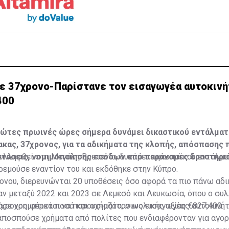
ε 37χρονο-Παρίστανε τον εισαγωγέα αυτοκινή
400
ρώτες πρωινές ώρες σήμερα δυνάμει δικαστικού εντάλματ
κας, 37χρονος, για τα αδικήματα της κλοπής, απόσπασης 
στάσεις, νομιμοποίησης εσόδων από παράνομες δραστηριό
συλληφθεί στη Μεγάλη Βρετανία, δυνάμει ευρωπαϊκού εντάλμ
εμούσε εναντίον του και εκδόθηκε στην Κύπρο.
ονου, διερευνώνται 20 υποθέσεις όσο αφορά τα πιο πάνω αδι
ν μεταξύ 2022 και 2023 σε Λεμεσό και Λευκωσία, όπου ο συ
σε χρηματικά ποσά και οχήματα, συνολικής αξίας €827,400.
37χρονος φέρεται να παρουσιαζόταν ως εισαγωγέας αυτοκινή
 αποσπούσε χρήματα από πολίτες που ενδιαφέρονταν για αγο