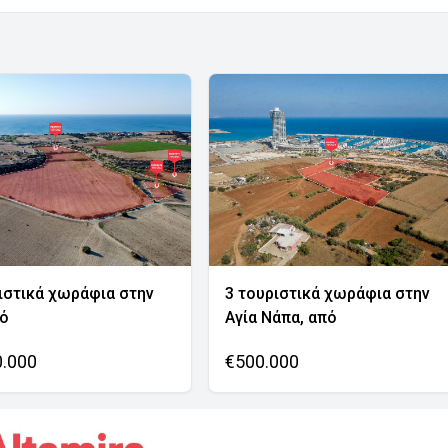
ιστικά χωράφια στην
3 τουριστικά χωράφια στην
νό
Αγία Νάπα, από
0.000
€500.000