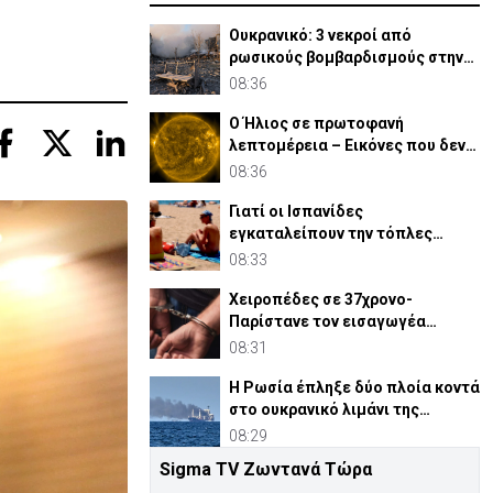
Ουκρανικό: 3 νεκροί από
ρωσικούς βομβαρδισμούς στην
περιφέρεια του Χαρκόβου
08:36
Ο Ήλιος σε πρωτοφανή
λεπτομέρεια – Εικόνες που δεν
έχουμε ξαναδεί (ΒΙΝΤΕΟ)
08:36
Γιατί οι Ισπανίδες
εγκαταλείπουν την τόπλες
ηλιοθεραπεία
08:33
Χειροπέδες σε 37χρονο-
Παρίστανε τον εισαγωγέα
αυτοκινήτων και άρπαξε
08:31
€827,400
Η Ρωσία έπληξε δύο πλοία κοντά
στο ουκρανικό λιμάνι της
Οδησσού
08:29
Sigma TV Ζωντανά Τώρα
Ιράν: Συμφωνήσαμε με Ομάν για