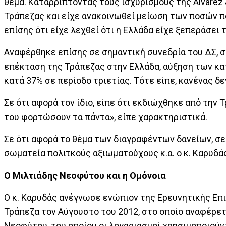
θέμα. Καταρρίπτοντας τους ισχυρισμούς της Alvarez &
Τράπεζας και είχε ανακοινωθεί μείωση των ποσών πο
επίσης ότι είχε λεχθεί ότι η Ελλάδα είχε ξεπεράσει 
Αναφέρθηκε επίσης σε σημαντική συνεδρία του ΔΣ, σ
επέκταση της Τράπεζας στην Ελλάδα, αύξηση των κ
κατά 37% σε περίοδο τριετίας. Τότε είπε, κανένας δ
Σε ότι αφορά τον ίδιο, είπε ότι εκδιώχθηκε από την
του φορτώσουν τα πάντα», είπε χαρακτηριστικά.
Σε ότι αφορά το θέμα των διαγραφέντων δανείων, σε
σωματεία πολιτκούς αξιωματούχους κ.α. ο κ. Καρυδά
Ο Μιλτιάδης Νεοφύτου και η Ομόνοια
Ο κ. Καρυδάς ανέγνωσε ενώπιον της Ερευνητικής Επ
Τράπεζα τον Αύγουστο του 2012, στο οποίο αναφέρετ
Νεοφύτου, του οποίου οι λογαριασμοί χρησιμοποιούντ