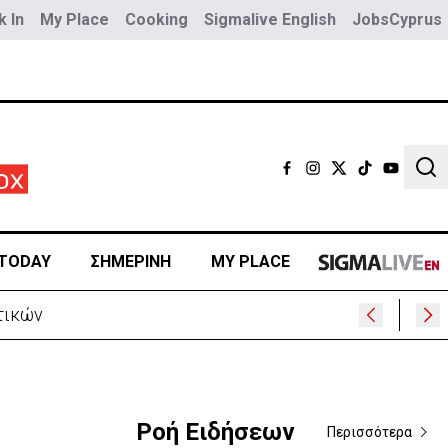
 In
My Place
Cooking
Sigmalive English
JobsCyprus
Sear
TODAY
ΣΗΜΕΡΙΝΗ
MY PLACE
τικών
Ροή Ειδήσεων
Περισσότερα