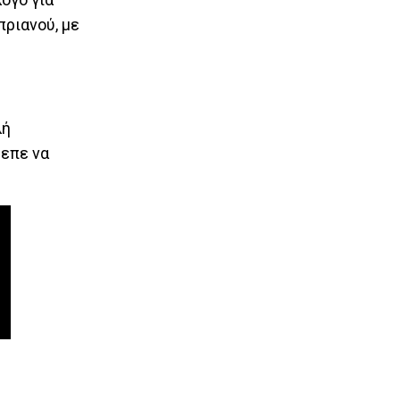
ριανού, με
λή
ρεπε να