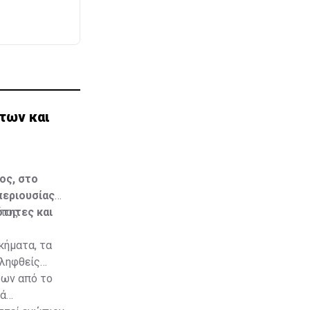
των και
ος, στο
περιουσίας
τητες και
ατος
κήματα, τα
λληφθείς
των από το
ρά