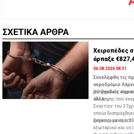
ΣΧΕΤΙΚΑ ΑΡΘΡΑ
Χειροπέδες σ
άρπαξε €827,
06.08.2026 08:31
Συνελήφθη τις π
αεροδρόμιο Λάρνα
με ψευδείς παρα
Ο 37χρονος είχε 
άλλα.
σύλληψης που εκκρ
Εναντίον του 37χρ
οποία διαπράχθηκα
φέρεται να απόσπα
Συγκεκριμένα, ο 
εξωτερικό και να