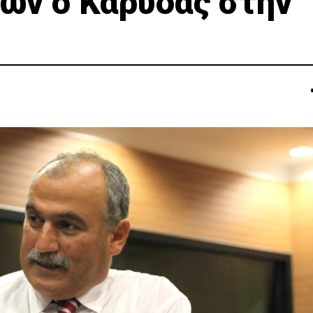
ων ο Καρυδάς στην