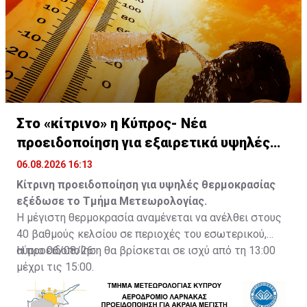
Στο «κίτρινο» η Κύπρος- Νέα
προειδοποίηση για εξαιρετικά υψηλές
θερμοκρασίες
06.08.2026 16:13
Κίτρινη προειδοποίηση για υψηλές θερμοκρασίας
εξέδωσε το Τμήμα Μετεωρολογίας.
Η μέγιστη θερμοκρασία αναμένεται να ανέλθει στους
40 βαθμούς κελσίου σε περιοχές του εσωτερικού,
αύριο 06/08/26.
Η προειδοποίηση θα βρίσκεται σε ισχύ από τη 13:00
μέχρι τις 15:00.