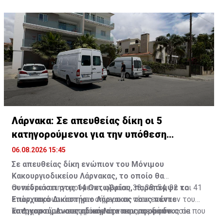
και στους 30 βαθμούς στα ψηλότερα ορεινά.
Λάρνακα: Σε απευθείας δίκη οι 5
κατηγορούμενοι για την υπόθεση
τρομοκρατίας
06.08.2026 15:45
Σε απευθείας δίκη ενώπιον του Μόνιμου
Κακουργιοδικείου Λάρνακας, το οποίο θα
συνεδριάσει στις 14 Οκτωβρίου, παράπεμψε το
Οι πέντε κατηγορούμενοι, ηλικίας 33, 38, 54, 32 και 41
Επαρχιακό Δικαστήριο Λάρνακας τους πέντε
ετών, παρουσιάστηκαν σήμερα εκ νέου ενώπιον του
κατηγορούμενους αδικήματα που αφορούν
Επαρχιακού Δικαστηρίου Λάρνακας, σε διαδικασία που
Το Δικαστήριο αποφάσισε την παραπομπή τους σε