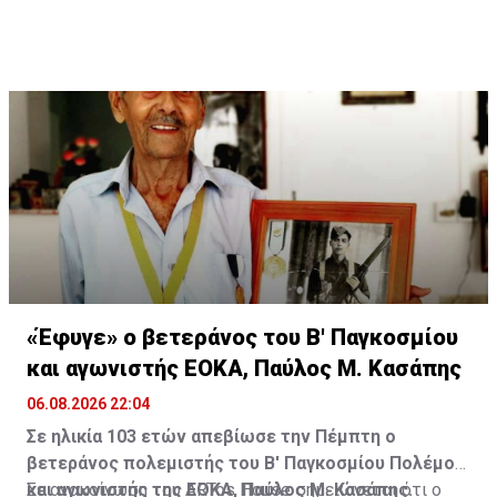
πρώτης κατηγορίας τουλάχιστον €2.500.000.
Οι τυχεροί αριθμοί της αποψινής κλήρωσης είναι: 16,
13, 1, 30, 7 και Τζόκερ: 15
«Έφυγε» ο βετεράνος του Β' Παγκοσμίου
και αγωνιστής ΕΟΚΑ, Παύλος Μ. Κασάπης
06.08.2026 22:04
Σε ηλικία 103 ετών απεβίωσε την Πέμπτη ο
βετεράνος πολεμιστής του Β' Παγκοσμίου Πολέμου
και αγωνιστής της ΕΟΚΑ, Παύλος Μ. Κασάπης.
Σε ανακοίνωση του ARTos House σημειώνεται ότι ο