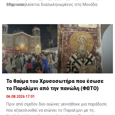
όπου νοσηλεύεται διασωληνωμένος στη Μονάδα
18χρονου.
Εντατικής Θεραπείας.
Διαβάστε επίσης:
Φωτιά τα ξημερώματα σε μπυραρία
στην Αγία Νάπα-Την έσβησαν οι ιδιοκτήτες
Το θαύμα του Χρυσοσωτήρα που έσωσε
το Παραλίμνι από την πανώλη (ΦΩΤΟ)
06.08.2026 17:01
Πριν από σχεδόν δύο αιώνες γεννήθηκε μια παράδοση
που εξακολουθεί να ενώνει το Παραλίμνι με τη