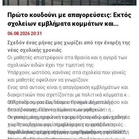
Πρώτο κουδούνι με απαγορεύσεις: Εκτός
σχολείων εμβλήματα κομμάτων και
ομάδων
06.08.2026 20:31
Σχεδόν ένας μήνας μας χωρίζει από την έναρξη της
νέας σχολικής χρονιάς.
Οι μαθητές επιστρέφουν στα θρανία και η αγορά των
σχολικών ειδών έχει την τιμητική της.
Υπάρχουν, ωστόσο, κανόνες στα σχολεία που γονείς
και μαθητές οφείλουν να γνωρίζουν.
Ένας από αυτούς είναι η απαγόρευση εμβλημάτων και
διακριτικών που σχετίζονται με πολιτικά κόμματα και
αθλητικά σωματεία, τόσο στη σχολική στολή όσο και
Ο Πρόεδρος του Συνδέσμου Γονέων Δημοτικής
στα προσωπικά αντικείμενα των μαθητών.
Εκπαίδευσης, Γιάννος Ιωάννου, αναφέρει ότι η
συγκεκριμένη πρακτική εφαρμόζεται εδώ και χρόνια
Οι γονείς συμμορφώνονται με τη συγκεκριμένη οδηγία
χωρίς να δημιουργεί προβλήματα, εκφράζοντας
του Υπουργείου και, σύμφωνα με τις εκπαιδευτικές
παράλληλα τη στήριξη των οργανωμένων γονέων στη
οργανώσεις, μέχρι στιγμής η εφαρμογή της γίνεται
Την ίδια εικόνα μεταφέρει και η Πρόεδρος της ΠΟΕΔ,