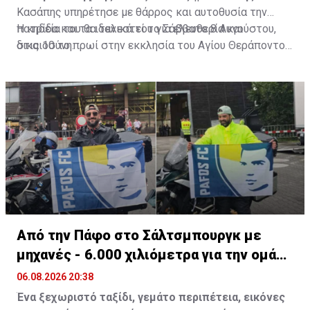
Κασάπης υπηρέτησε με θάρρος και αυτοθυσία την
πατρίδα και τα ιδανικά του για ελευθερία και
Η κηδεία του θα τελεστεί το Σάββατο 8 Αυγούστου,
δικαιοσύνη.
στις 10 το πρωί στην εκκλησία του Αγίου Θεράποντος
στον Λυθροδόντα.
Πηγή: ΚΥΠΕ
Από την Πάφο στο Σάλτσμπουργκ με
μηχανές - 6.000 χιλιόμετρα για την ομάδα
τους
06.08.2026 20:38
Ένα ξεχωριστό ταξίδι, γεμάτο περιπέτεια, εικόνες