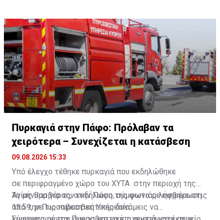
Πυρκαγιά στην Πάφο: Πρόλαβαν τα
χειρότερα – Συνεχίζεται η κατάσβεση
09.08.2026 15:33
Υπό έλεγχο τέθηκε πυρκαγιά που εκδηλώθηκε
σε περιφραγμένο χώρο του ΧΥΤΑ στην περιοχή της
Αγίας Βαρβάρας, στην Πάφο, σύμφωνα με ενημέρωση
Το μήνυμα για την εκδήλωση της φωτιάς λήφθηκε στις
από την Πυροσβεστική Υπηρεσία.
13:59, με τις πυροσβεστικές δυνάμεις να
κινητοποιούνται άμεσα και να επιχειρούν στο σημείο
Σύμφωνα με την Πυροσβεστική, η φωτιά κατέκαψε