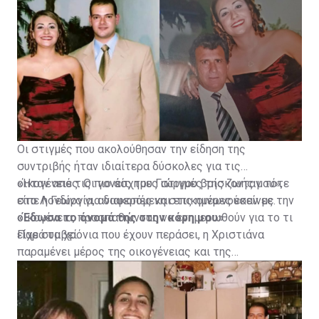
Οι στιγμές που ακολούθησαν την είδηση της
συντριβής ήταν ιδιαίτερα δύσκολες για τις
οικογένειες. Οι γονείς του Γιώργου βρίσκονταν τότε
«Ήταν από τις πιο άσχημες στιγμές της ζωής μου»,
στο Λονδίνο για διακοπές και επικοινωνούσαν με την
είπε η Γεωργία, αναφερόμενη στις ημέρες εκείνες.
οικογένεια, προσπαθώντας να ενημερωθούν για το τι
«Έδωσα το όνομά της στην κόρη μου»
είχε συμβεί.
Παρά τα χρόνια που έχουν περάσει, η Χριστιάνα
παραμένει μέρος της οικογένειας και της
καθημερινότητας της Γεωργίας.