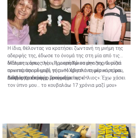
Η ίδια, θέλοντας να κρατήσει ζωντανή τη μνήμη της
αδερφής της, έδωσε το όνομά της στη μία από τις
δίδυμες κόρες της. «Προσπαθώ να μην ξεχνώ αυτά
Μάλιστα, όπως λέει, η μικρή Χριστιάνα της θυμίζει
που περάσαμε μαζί, γι’ αυτό έβγαλα τη μία κόρη μου,
αρκετά την αδερφή της. «Η Χριστιάνα φέρνει πάρα
δίδυμη, Χριστιάνα», ανέφερε.
πολύ της αδερφής μου», σημείωσε.
Διαβάστε επίσης:
Τραγωδία της «Ήλιος»: Έχω χάσει
τον ύπνο μου… το κουβαλάω 17 χρόνια μαζί μου»