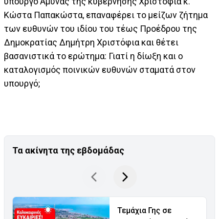
υπουργό Άμυνας της κυβέρνησης Χριστόφια κ.
Κώστα Παπακώστα, επαναφέρει το μείζων ζήτημα
των ευθυνών του ιδίου του τέως Προέδρου της
Δημοκρατίας Δημήτρη Χριστόφια και θέτει
βασανιστικά το ερώτημα: Γιατί η δίωξη και ο
καταλογισμός ποινικών ευθυνών σταματά στον
υπουργό;
Τα ακίνητα της εβδομάδας
Τεμάχια Γης σε