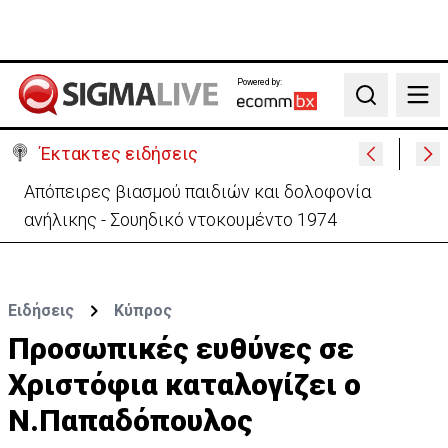
Powered by:
Search
Έκτακτες ειδήσεις
Μεγάλο πακέτο όπλων από Τουρκία προς Ουκρανία
-Κίνηση με μήνυμα προς Μόσχα;
Ειδήσεις
Κύπρος
Προσωπικές ευθύνες σε
Χριστόφια καταλογίζει ο
Ν.Παπαδόπουλος