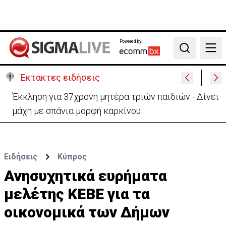
Powered by:
Search
Έκτακτες ειδήσεις
Γερμανία: Συγκρούστηκαν δύο τραμ - Τουλάχιστον
25 τραυματίες, οι 7 σοβαρά
Ειδήσεις
Κύπρος
Ανησυχητικά ευρήματα
μελέτης ΚΕΒΕ για τα
οικονομικά των Δήμων