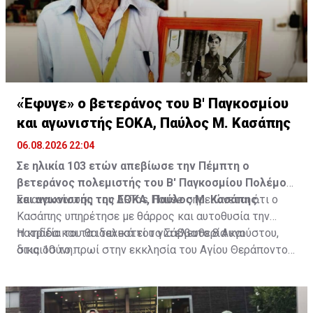
«Έφυγε» ο βετεράνος του Β' Παγκοσμίου
και αγωνιστής ΕΟΚΑ, Παύλος Μ. Κασάπης
06.08.2026 22:04
Σε ηλικία 103 ετών απεβίωσε την Πέμπτη ο
βετεράνος πολεμιστής του Β' Παγκοσμίου Πολέμου
και αγωνιστής της ΕΟΚΑ, Παύλος Μ. Κασάπης.
Σε ανακοίνωση του ARTos House σημειώνεται ότι ο
Κασάπης υπηρέτησε με θάρρος και αυτοθυσία την
πατρίδα και τα ιδανικά του για ελευθερία και
Η κηδεία του θα τελεστεί το Σάββατο 8 Αυγούστου,
δικαιοσύνη.
στις 10 το πρωί στην εκκλησία του Αγίου Θεράποντος
στον Λυθροδόντα.
Πηγή: ΚΥΠΕ