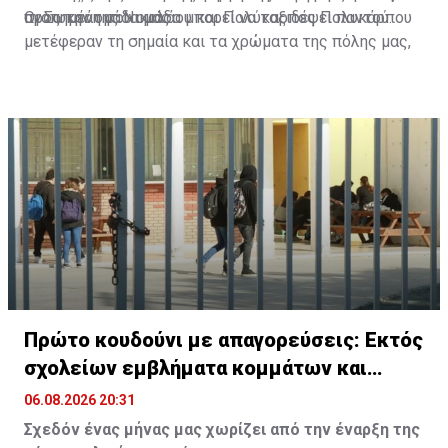
προς την ομάδα μας.
αγαπημένη σου ομάδα μπορεί να ταξιδέψει παντού.
Οι Σωκράτης Νικολάου και Πολύκαρπος Πολυκάρπου
μετέφεραν τη σημαία και τα χρώματα της πόλης μας,
τον Ευαγόρα Παλληκαρίδη σε ολόκληρη την Ευρώπη,
γράφοντας τη δική τους ξεχωριστή ιστορία στους
δρόμους μέχρι το Σάλτσμπουργκ.
Πρώτο κουδούνι με απαγορεύσεις: Εκτός
σχολείων εμβλήματα κομμάτων και
ομάδων
06.08.2026 20:31
Σχεδόν ένας μήνας μας χωρίζει από την έναρξη της