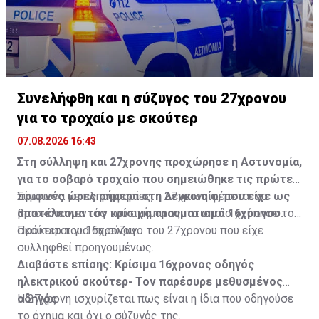
Συνελήφθη και η σύζυγος του 27χρονου
για το τροχαίο με σκούτερ
07.08.2026 16:43
Στη σύλληψη και 27χρονης προχώρησε η Αστυνομία,
για το σοβαρό τροχαίο που σημειώθηκε τις πρώτες
πρωινές ώρες σήμερα στη Λευκωσία, που είχε ως
Σύμφωνα με πληροφορίες, η 27χρονη φέρεται να
αποτέλεσμα τον κρίσιμο τραυματισμό 16χρονου.
βρισκόταν εντός του οχήματος, το οποίο χτύπησε το
σκούτερ του 16χρονου.
Πρόκειται για τη σύζυγο του 27χρονου που είχε
συλληφθεί προηγουμένως.
Διαβάστε επίσης:
Κρίσιμα 16χρονος οδηγός
ηλεκτρικού σκούτερ- Τον παρέσυρε μεθυσμένος
οδηγός
Η 27χρονη ισχυρίζεται πως είναι η ίδια που οδηγούσε
το όχημα και όχι ο σύζυγός της.