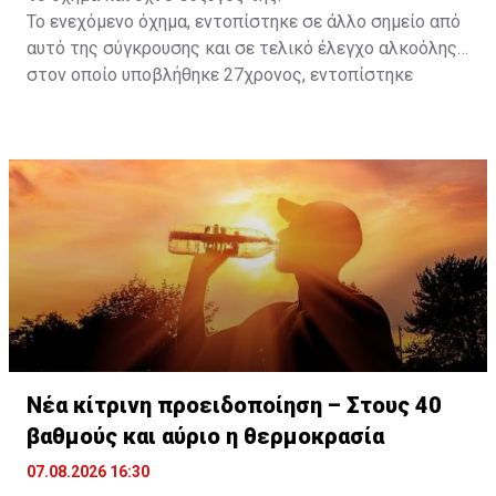
Το ενεχόμενο όχημα, εντοπίστηκε σε άλλο σημείο από
αυτό της σύγκρουσης και σε τελικό έλεγχο αλκοόλης
στον οποίο υποβλήθηκε 27χρονος, εντοπίστηκε
θετικός με τελικό αποτέλεσμα 73% αντί 22μg% που
είναι το ανώτατο από τον Νόμο όριο και συνελήφθη
για αυτόφωρο αδίκημα.
Νέα κίτρινη προειδοποίηση – Στους 40
βαθμούς και αύριο η θερμοκρασία
07.08.2026 16:30