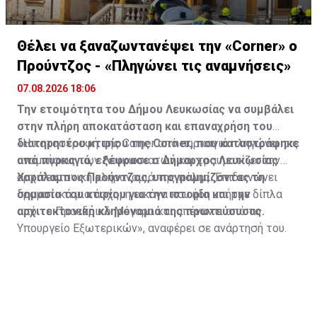
Θέλει να ξαναζωντανέψει την «Corner» o
Προύντζος - «Πληγώνει τις αναμνήσεις»
07.08.2026 18:06
Την ετοιμότητα του Δήμου Λευκωσίας να συμβάλει
στην πλήρη αποκατάσταση και επαναχρήση του
διατηρητέου κτιρίου της Corner, που καταστράφηκε
«Η καταστροφή της Corner από πυρκαγιά πληγώνει τις
από πυρκαγιά, εξέφρασε ο Δήμαρχος Λευκωσίας
αναμνήσεις των Λευκωσιατών και τραυματίζει την
Χαράλαμπος Προύντζος, υπογραμμίζοντας τη
αρχιτεκτονική κληρονομιά της πόλης. Επιδεινώνει
σημασία του κτιρίου για την ιστορία και την
δραματικά μια άσχημη εικόνα που ήδη υπήρχε δίπλα
αρχιτεκτονική κληρονομιά της πρωτεύουσας.
από το Προεδρικό Μέγαρο και απέναντι από το
Υπουργείο Εξωτερικών», αναφέρει σε ανάρτησή του.