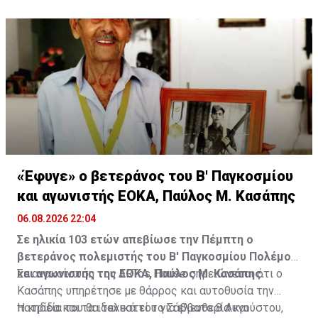
Οι τυχεροί αριθμοί της αποψινής κλήρωσης είναι: 16,
13, 1, 30, 7 και Τζόκερ: 15
«Έφυγε» ο βετεράνος του Β' Παγκοσμίου
και αγωνιστής ΕΟΚΑ, Παύλος Μ. Κασάπης
06.08.2026 22:04
Σε ηλικία 103 ετών απεβίωσε την Πέμπτη ο
βετεράνος πολεμιστής του Β' Παγκοσμίου Πολέμου
και αγωνιστής της ΕΟΚΑ, Παύλος Μ. Κασάπης.
Σε ανακοίνωση του ARTos House σημειώνεται ότι ο
Κασάπης υπηρέτησε με θάρρος και αυτοθυσία την
πατρίδα και τα ιδανικά του για ελευθερία και
Η κηδεία του θα τελεστεί το Σάββατο 8 Αυγούστου,