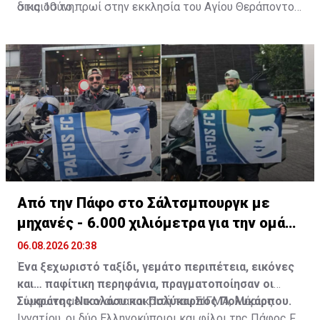
δικαιοσύνη.
στις 10 το πρωί στην εκκλησία του Αγίου Θεράποντος
στον Λυθροδόντα.
Πηγή: ΚΥΠΕ
Από την Πάφο στο Σάλτσμπουργκ με
μηχανές - 6.000 χιλιόμετρα για την ομάδα
τους
06.08.2026 20:38
Ένα ξεχωριστό ταξίδι, γεμάτο περιπέτεια, εικόνες
και… παφίτικη περηφάνια, πραγματοποίησαν οι
Σωκράτης Νικολάου και Πολύκαρπος Πολυκάρπου.
Σύμφωνα με τον ανταποκριτή του ΣΙΓΜΑ, Μάριος
Ιγνατίου, οι δύο Ελληνοκύπριοι και φίλοι της Πάφος FC