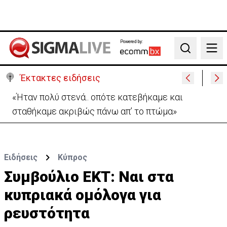
Powered by:
Search
Έκτακτες ειδήσεις
Σήμερα στο Ζακάκι το τελευταίο αντίο στον
17χρονο Μάριο-Γαβριήλ
Ειδήσεις
Κύπρος
Συμβούλιο ΕΚΤ: Ναι στα
κυπριακά ομόλογα για
ρευστότητα