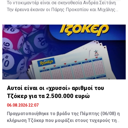
Το ντοκιμαντέρ είναι σε σκηνοθεσία Ανδρέα Σεϊτάνη.
Την έρευνα έκαναν οι Πάρης Προκοπίου και Μιχάλης
Τερζής.
A post shared by ERTflix (@ertflix)
Αυτοί είναι οι «χρυσοί» αριθμοί του
Τζόκερ για τα 2.500.000 ευρώ
06.08.2026 22:07
Πραγματοποιήθηκε το βράδυ της Πέμπτης (06/08) η
κλήρωση Τζόκερ που μοιράζει στους τυχερούς της
πρώτης κατηγορίας τουλάχιστον €2.500.000.