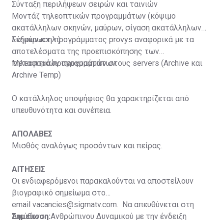
Σύνταξη περιλήψεων σειρών και ταινιών
Μοντάζ τηλεοπτικών προγραμμάτων (κόψιμο
ακατάλληλων σκηνών, μαύρων, σίγαση ακατάλληλων
λέξεων κ.τ.λ.)
Ενημέρωση προγράμματος provys αναφορικά με τα
αποτελέσματα της προεπισκόπησης των
τηλεοπτικών προγραμμάτων
Μεταφορά προγραμμάτων στους servers (Archive και
Archive Temp)
Ο κατάλληλος υποψήφιος θα χαρακτηρίζεται από
υπευθυνότητα και συνέπεια.
ΑΠΟΛΑΒΕΣ
Μισθός αναλόγως προσόντων και πείρας.
ΑΙΤΗΣΕΙΣ
Οι ενδιαφερόμενοι παρακαλούνται να αποστείλουν
βιογραφικό σημείωμα στο
email
vacancies@sigmatv.com
. Να απευθύνεται στη
Διεύθυνση Ανθρώπινου Δυναμικού με την ένδειξη
Σημείωση: