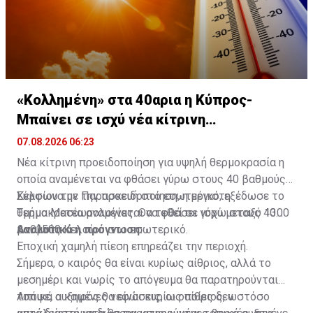
ανακοίνωση.
«Κολλημένη» στα 40αρια η Κύπρος-
Μπαίνει σε ισχύ νέα κίτρινη
προειδοποίηση
07.08.2026 06:23
Νέα κίτρινη προειδοποίηση για υψηλή θερμοκρασία η
οποία αναμένεται να φθάσει γύρω στους 40 βαθμούς
Κελσίου την Παρασκευή στο εσωτερικό, εξέδωσε το
Σύμφωνα με την προειδοποίηση, η μέγιστη
Τμήμα Μετεωρολογίας. Θα τεθεί σε ισχύ μεταξύ 1300
θερμοκρασία αναμένεται να φθάσει γύρω στους 40
και 1500.
βαθμούς Κελσίου στο εσωτερικό.
Αναλυτικά η πρόγνωση:
Εποχική χαμηλή πίεση επηρεάζει την περιοχή.
Σήμερα, ο καιρός θα είναι κυρίως αίθριος, αλλά το
μεσημέρι και νωρίς το απόγευμα θα παρατηρούνται
τοπικά αυξημένες νεφώσεις, οι οποίες δεν
Απόψε, ο καιρός θα είναι κυρίως αίθριος, ωστόσο