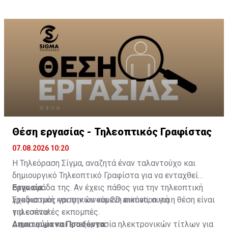
πόλης. Οι περιμετρικές ζώνες που δημιουργήθηκαν
έχουν δεντροφυτευτεί, εμπλουτίζοντας την
υφιστάμενη βλάστηση. Τέλος, θα πραγματοποιηθεί
φύτευση χαμηλής βλάστησης εντός της πλατείας το
ερχόμενο Φθινόπωρο.
Θέση εργασίας - Τηλεοπτικός Γραφίστας
07.08.2026 10:20
Η Τηλεόραση Σίγμα, αναζητά έναν ταλαντούχο και
δημιουργικό Τηλεοπτικό Γραφίστα για να ενταχθεί
στην ομάδα της. Αν έχεις πάθος για την τηλεοπτική
Εργασία:
γραφιστική και την κινούμενη εικόνα, αυτή η θέση είναι
Σχεδιασμός γραφικών και 2D animation για
για εσένα!
τηλεοπτικές εκπομπές.
Δημιουργία και επεξεργασία ηλεκτρονικών τίτλων για
Απαιτούμενα Προσόντα: