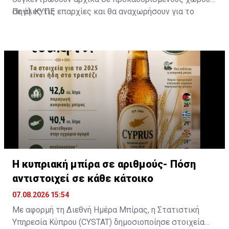
σε όλες τις επαρχίες και θα αναχωρήσουν για το
Πηγή: ΚΥΠΕ
οδόφραγμα Δερύνειας, ενώ το πρωί της
Κυριακής αντιπροσωπεία των μοτοσικλετιστών
καθώς και μέλη των οικογενειών των δύο ηρώων, θα
μεταβούν για κατάθεση στεφάνων στο οδόφραγμα
Δερύνειας και ακολούθως στην εκκλησία Αγίου
Δημητρίου στο Παραλίμνι όπου θα τελεστεί το
μνημόσυνο. Στη συνέχεια οι μοτοσικλετιστές θα
παραστούν στο κοιμητήριο Παραλιμνίου για τρισάγιο.
Η κυπριακή μπίρα σε αριθμούς- Πόση
αντιστοιχεί σε κάθε κάτοικο
07.08.2026 15:54
Με αφορμή τη Διεθνή Ημέρα Μπίρας, η Στατιστική
Υπηρεσία Κύπρου (CYSTAT) δημοσιοποίησε στοιχεία