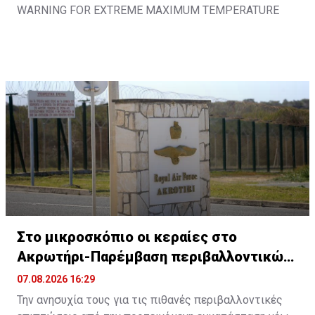
WARNING FOR EXTREME MAXIMUM TEMPERATURE
WARNING NUMBER: 48
RISK LEVEL: YELLOW
VALID FROM: 1300 L.T UNTIL: 1600 L.T 08/08/2026
pic.twitter.com/C7o5fm32am
— CYMET (@CyMeteorology)
August 7, 2026
Στο μικροσκόπιο οι κεραίες στο
Ακρωτήρι-Παρέμβαση περιβαλλοντικών
οργανώσεων
07.08.2026 16:29
Την ανησυχία τους για τις πιθανές περιβαλλοντικές