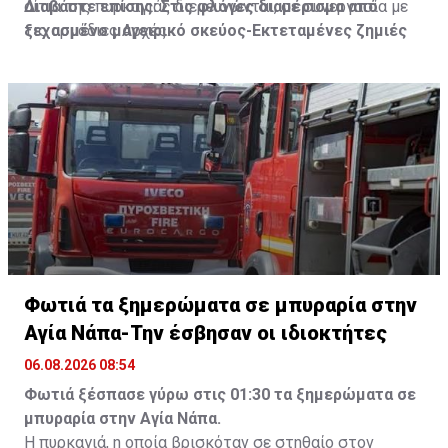
αίτια της πυρκαγιάς διερευνώνται, σε συνεργασία με
Διαβάστε επίσης:
Στις φλόγες διαμέρισμα από
τις αρμόδιες Αρχές.
ξεχασμένο μαγειρικό σκεύος-Εκτεταμένες ζημιές
Φωτιά τα ξημερώματα σε μπυραρία στην
Αγία Νάπα-Την έσβησαν οι ιδιοκτήτες
06.08.2026 08:54
Φωτιά ξέσπασε γύρω στις 01:30 τα ξημερώματα σε
μπυραρία στην Αγία Νάπα.
Η πυρκαγιά, η οποία βρισκόταν σε στηθαίο στον