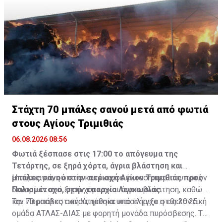
ως το πρώτο ηλιακά-ηλεκτρικό αλιευτικό σκάφος
στον κόσμο.
Στάχτη 70 μπάλες σανού μετά από φωτιά
στους Αγίους Τριμιθιάς
06.08.2026 08:56
Φωτιά ξέσπασε στις 17:00 το απόγευμα της
Τετάρτης, σε ξηρά χόρτα, άγρια βλάστηση και
μπάλες σανού στην περιοχή Αγίων Τριμιθιάς προς
Η πυρκαγιά, η οποία κατέκαυσε έκταση περίπου τριών
Παλιομέτοχο, στην επαρχία Λευκωσίας.
δεκαρίων από ξηρά χόρτα και άγρια βλάστηση, καθώς
και 70 μπάλες σανού, τέθηκε υπό έλεγχο στις 20:25.
Την Πυροσβεστική Υπηρεσία υποστήριξε η εθελοντική
ομάδα ΑΤΛΑΣ-ΔΙΑΣ με φορητή μονάδα πυρόσβεσης. Τα