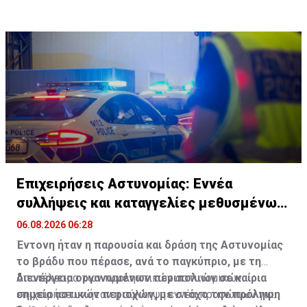
Επιχειρήσεις Αστυνομίας: Εννέα
συλλήψεις και καταγγελίες μεθυσμένων
οδηγών
06.08.2026 06:28
Έντονη ήταν η παρουσία και δράση της Αστυνομίας
το βράδυ που πέρασε, ανά το παγκύπριο, με τη
διενέργεια οργανωμένων περιπολιών σε καίρια
Αποτέλεσμα των προληπτικών αστυνομικών
σημεία αστικών περιοχών, με στόχο την πρόληψη
επιχειρήσεων ήταν η σύλληψη εννέα προσώπων για