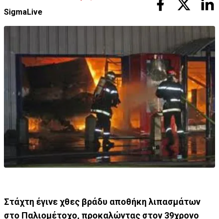
SigmaLive
Στάχτη έγινε χθες βράδυ αποθήκη λιπασμάτων
στο Παλιομέτοχο, προκαλώντας στον 39χρονο