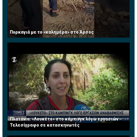
Πυρκαγιά με το «καλημέρα» στο Άρσος
Πλατάνια: «Λουκέτο» στο κάμπινγκ λόγω εργασιών –
Τελεσίγραφο σε κατασκηνωτές