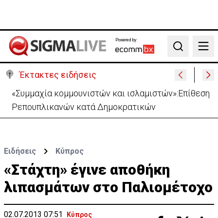
Powered by:
Search
Έκτακτες ειδήσεις
Στο «γήπεδο» της Λευκωσίας περνά ο GSI -«Κλειδί»
ο Σεπτέμβριος για τις έρευνες
Ειδήσεις
Κύπρος
«Στάχτη» έγινε αποθήκη
λιπασμάτων στο Παλιομέτοχο
02.07.2013 07:51
Κύπρος