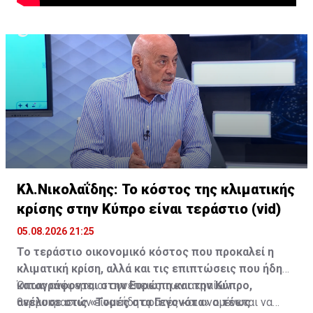
Κλ.Νικολαΐδης: Το κόστος της κλιματικής
κρίσης στην Κύπρο είναι τεράστιο (vid)
05.08.2026 21:25
Το τεράστιο οικονομικό κόστος που προκαλεί η
κλιματική κρίση, αλλά και τις επιπτώσεις που ήδη
καταγράφονται στην Ευρώπη και την Κύπρο,
Όπως ανέφερε, οι συνέπειες των ακραίων
ανέλυσε στις «Τομές στα Γεγονότα» ο τέως
θερμοκρασιών είναι ήδη ορατές και αναμένεται να