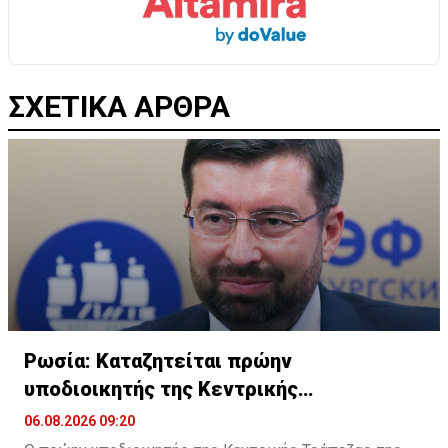
ΣΧΕΤΙΚΑ ΑΡΘΡΑ
Ρωσία: Καταζητείται πρώην
υποδιοικητής της Κεντρικής
Τράπεζας-«Διαμένει Κύπρο»
06.08.2026 09:20