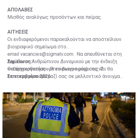
ΑΠΟΛΑΒΕΣ
Μισθός αναλόγως προσόντων και πείρας.
ΑΙΤΗΣΕΙΣ
Οι ενδιαφερόμενοι παρακαλούνται να αποστείλουν
βιογραφικό σημείωμα στο
email
vacancies@sigmatv.com
. Να απευθύνεται στη
Διεύθυνση Ανθρώπινου Δυναμικού με την ένδειξη
Σημείωση:
<<θέση εργασίας - Previewer>> μέχρι τις
Θα αρχειοθετήσουμε το βιογραφικό σας και θα
7
Σεπτεμβρίου 2026
επικοινωνήσουμε μαζί σας σε μελλοντικό άνοιγμα
.
θέσης που να ανταποκρίνεται στα δικά σας προσόντα.
Τα βιογραφικά θα διαγράφονται από το αρχείο μας με
την ολοκλήρωση τριών (3) ετών από την ημέρα
αποστολής τους.