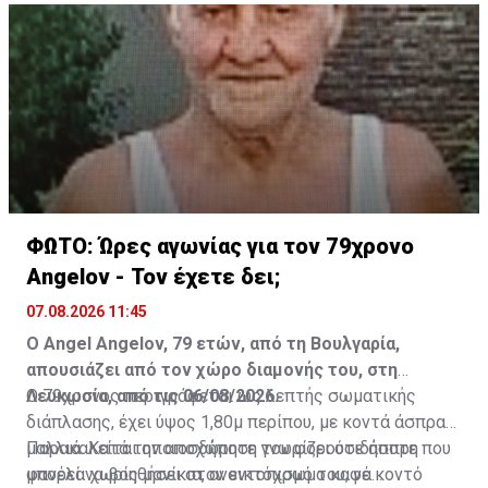
ΦΩΤΟ: Ώρες αγωνίας για τον 79χρονο
Angelov - Τον έχετε δει;
07.08.2026 11:45
Ο Angel Angelov, 79 ετών, από τη Βουλγαρία,
απουσιάζει από τον χώρο διαμονής του, στη
Λευκωσία, από τις 06/08/2026.
Ο 79χρονος περιγράφεται ως λεπτής σωματικής
διάπλασης, έχει ύψος 1,80μ περίπου, με κοντά άσπρα
μαλλιά. Κατά την αποχώρηση του φορούσε άσπρη
Παρακαλείται οποιοσδήποτε γνωρίζει οτιδήποτε που
φανέλα χωρίς μανίκια, ανοικτόχρωμο καφέ κοντό
μπορεί να βοηθήσει στον εντοπισμό του, να