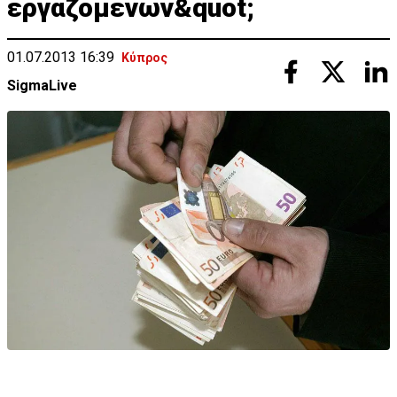
εργαζομένων&quot;
01.07.2013 16:39
Κύπρος
SigmaLive