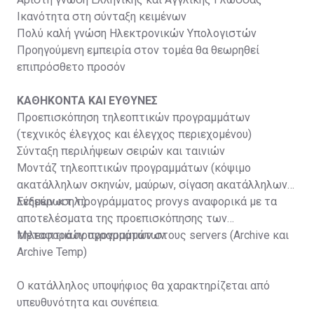
Ικανότητα στη σύνταξη κειμένων
Πολύ καλή γνώση Ηλεκτρονικών Υπολογιστών
Προηγούμενη εμπειρία στον τομέα θα θεωρηθεί
επιπρόσθετο προσόν
ΚΑΘΗΚΟΝΤΑ ΚΑΙ ΕΥΘΥΝΕΣ
Προεπισκόπηση τηλεοπτικών προγραμμάτων
(τεχνικός έλεγχος και έλεγχος περιεχομένου)
Σύνταξη περιλήψεων σειρών και ταινιών
Μοντάζ τηλεοπτικών προγραμμάτων (κόψιμο
ακατάλληλων σκηνών, μαύρων, σίγαση ακατάλληλων
λέξεων κ.τ.λ.)
Ενημέρωση προγράμματος provys αναφορικά με τα
αποτελέσματα της προεπισκόπησης των
τηλεοπτικών προγραμμάτων
Μεταφορά προγραμμάτων στους servers (Archive και
Archive Temp)
Ο κατάλληλος υποψήφιος θα χαρακτηρίζεται από
υπευθυνότητα και συνέπεια.