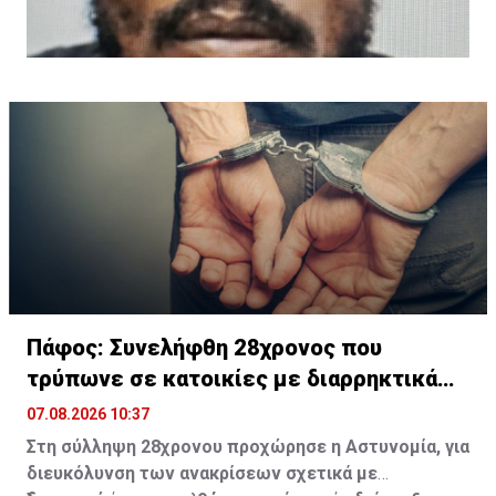
Πάφος: Συνελήφθη 28χρονος που
τρύπωνε σε κατοικίες με διαρρηκτικά
εργαλεία
07.08.2026 10:37
Στη σύλληψη 28χρονου προχώρησε η Αστυνομία, για
διευκόλυνση των ανακρίσεων σχετικά με