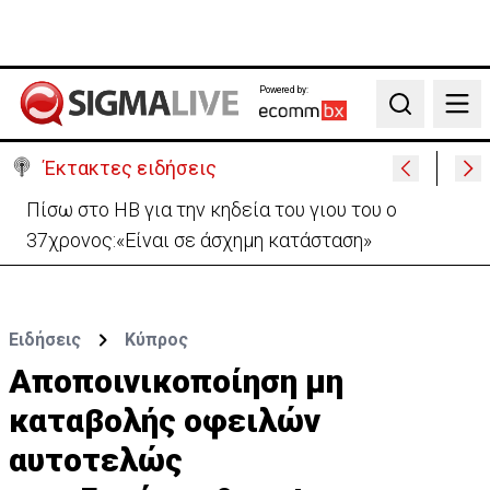
Powered by:
Search
Έκτακτες ειδήσεις
«Ήταν πολύ στενά.. οπότε κατεβήκαμε και
σταθήκαμε ακριβώς πάνω απ’ το πτώμα»
Ειδήσεις
Κύπρος
Aποποινικοποίηση μη
καταβολής οφειλών
αυτοτελώς