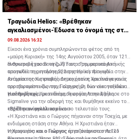
Τραγωδία Helios: «Βρέθηκαν
αγκαλιασμένοι-Έδωσα το όνομά της στην
κόρη μου»
09.08.2026 16:32
Είκοσι ένα χρόνια συμπληρώνονται φέτος από τη
«μαύρη Κυριακή» της 14ης Αυγούστου 2005, όταν 121
άνθρωποι έχασαν τη ζωή τους στην αεροπορική
Η συντριβή του Boeing 737 στο Γραμματικό Αττικής
τραγωδία της πτήσης 522 της Helios Airways.
αποτελεί τη μεγαλύτερη αεροπορική τραγωδία στην
ιστορία της Κυπριακής Δημοκρατίας και ένα γεγονός
Ανάμεσα στους επιβαίνοντες ήταν η Χριστιάνα και ο
που παραμένει ζωντανό στη μνήμη των οικογενειών
αρραβωνιαστικός της, Γιώργος. Οι δύο νέοι ταξίδευαν
των θυμάτων.
για την Τσεχία, με ενδιάμεση στάση στην Αθήνα.
Η αδερφή της Χριστιάνας, Γεωργία Λαππά, μίλησε στο
Sigmalive για την αδερφή της και θυμήθηκε εκείνο το
ταξίδι που έμελλε να είναι το τελευταίο τους.
«Βρέθηκαν αγκαλιασμένοι»
«Η Χριστιάνα και ο Γιώργος πήγαιναν στην Τσεχία, με
ενδιάμεση στάση στην Αθήνα. Η Χριστιάνα ήταν
νηπιαγωγός και ο Γιώργος εργαζόταν στον Λαϊκό
Η Χριστιάνα και ο Γιώργος ήταν ανάμεσα στα 121
Καφεκοπτείο. Ήταν και οι δύο πολύ χαρούμενα,
θύματα της πτήσης 522. Σύμφωνα με τη Γεωργία, ήταν