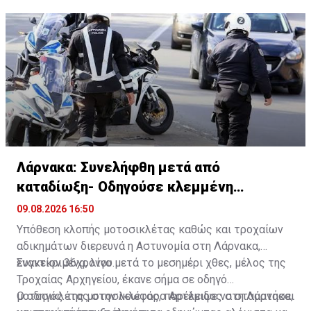
Λάρνακα: Συνελήφθη μετά από
καταδίωξη- Οδηγούσε κλεμμένη
μοτοσικλέτα
09.08.2026 16:50
Υπόθεση κλοπής μοτοσικλέτας καθώς και τροχαίων
αδικημάτων διερευνά η Αστυνομία στη Λάρνακα,
εναντίον 36χρονου.
Συγκεκριμένα, λίγο μετά το μεσημέρι χθες, μέλος της
Τροχαίας Αρχηγείου, έκανε σήμα σε οδηγό
μοτοσικλέτας στην λεωφόρο Αρτέμιδος στη Λάρνακα,
Ο οδηγός της μοτοσικλέτας, παρέλειψε να σταματήσει