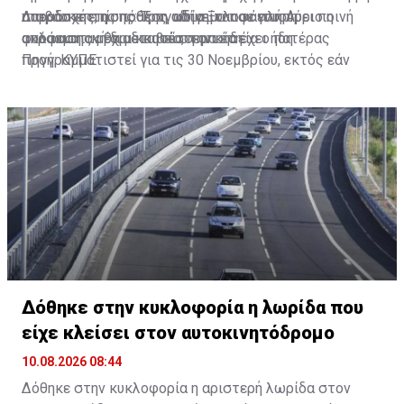
παραδοχής, η υπόθεση οδηγείται σε πλήρη
απερίσκεπτης πράξης, αδίκημα που επισύρει ποινή
Διαβάστε επίσης:
Τραγωδία Ξυλοφάγου: Αύριο η
ακροαματική διαδικασία, η οποία έχει ήδη
φυλάκισης μέχρι και τέσσερα έτη.
απόφαση αν θα μεταβεί στην κηδεία ο πατέρας
προγραμματιστεί για τις 30 Νοεμβρίου, εκτός εάν
Πηγή: ΚΥΠΕ
υπάρξει αίτημα για επίσπευση.
Δόθηκε στην κυκλοφορία η λωρίδα που
είχε κλείσει στον αυτοκινητόδρομο
10.08.2026 08:44
Δόθηκε στην κυκλοφορία η αριστερή λωρίδα στον