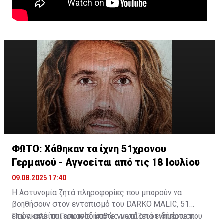
ΦΩΤΟ: Χάθηκαν τα ίχνη 51χρονου
Γερμανού - Αγνοείται από τις 18 Ιουλίου
09.08.2026 17:40
Η Αστυνομία ζητά πληροφορίες που μπορούν να
βοηθήσουν στον εντοπισμό του DARKO MALIC, 51
ετών, από τη Γερμανία, καθώς μετά από ενημέρωση
Παρακαλείται οποιοσδήποτε γνωρίζει οτιδήποτε που