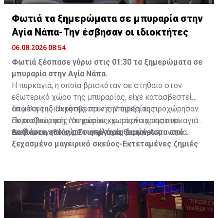
Φωτιά τα ξημερώματα σε μπυραρία στην
Αγία Νάπα-Την έσβησαν οι ιδιοκτήτες
06.08.2026 08:54
Φωτιά ξέσπασε γύρω στις 01:30 τα ξημερώματα σε
μπυραρία στην Αγία Νάπα.
Η πυρκαγιά, η οποία βρισκόταν σε στηθαίο στον
εξωτερικό χώρο της μπυραρίας, είχε κατασβεστεί
από τους ιδιοκτήτες, πριν την άφιξη της
Τα μέλη της Πυροσβεστικής Υπηρεσίας προχώρησαν
Πυροσβεστικής Υπηρεσίας, χωρίς να χρειαστεί
σε επιθεώρηση του χώρου και τα αίτια της πυρκαγιάς
εκκένωση του χώρου από τους θαμώνες.
θα διερευνηθούν σε συνεργασία με την Αστυνομία.
Διαβάστε επίσης:
Στις φλόγες διαμέρισμα από
ξεχασμένο μαγειρικό σκεύος-Εκτεταμένες ζημιές