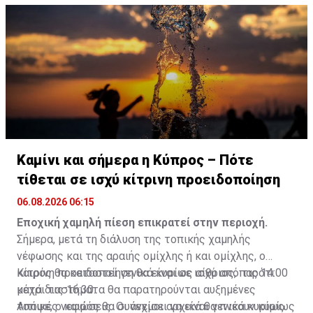
στοχευμένους ελέγχους και άμεση επιχειρησιακή
δράση, με σκοπό την αύξηση του αισθήματος
ασφάλειας των πολιτών/την προστασία των πολιτών
και τη διασφάλιση της δημόσιας τάξης.
Καμίνι και σήμερα η Κύπρος – Πότε
τίθεται σε ισχύ κίτρινη προειδοποίηση
06.08.2026 06:15
Εποχική χαμηλή πίεση επικρατεί στην περιοχή.
Σήμερα, μετά τη διάλυση της τοπικής χαμηλής
νέφωσης και της αραιής ομίχλης ή και ομίχλης, ο
καιρός θα καταστεί γενικά κυρίως αίθριος, παρότι
Κίτρινη προειδοποίηση θα είναι σε ισχύ από τις 14:00
κατά διαστήματα θα παρατηρούνται αυξημένες
μέχρι τις 16:30.
τοπικές νεφώσεις. Οι άνεμοι αρχικά θα πνέουν κυρίως
Απόψε, ο καιρός θα συνεχίσει να είναι γενικά κυρίως