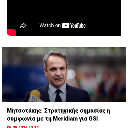
μπορεί να μας βεβαιώσει ότι θα έχουμε βροχή. Έχουμε
έναν ήλιο ο οποίος θα δώσει εξάτμιση. Έχω μια
γεωργία που ζητά νερό και δεν έχει νερό. Και αυτό
δημιουργεί μακροοικονομικούς κινδύνους.»
Μητσοτάκης: Στρατηγικής σημασίας η
συμφωνία με τη Meridiam για GSI
05.08.2026 20:27