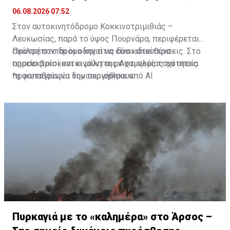
σίας
06.08.2026 07:52
Στον αυτοκινητόδρομο Κοκκινοτριμιθιάς –
Λευκωσίας, παρά το ύψος Πουρνάρα, περιφέρεται
σκύλος στο δρόμο και στις δύο κατευθύνσεις. Στο
Προτρέπονται οι οδηγοί να είναι ιδιαίτερα
σημείο βρίσκονται μέλη της Αστυνομίας τα οποία
προσεκτικοί και κινούνται με χαμηλές ταχύτητες.
προσπαθούν να τον περιορίσουν.
*η φωτογραφία δημιουργήθηκε από ΑΙ
Πυρκαγιά με το «καλημέρα» στο Άρσος –