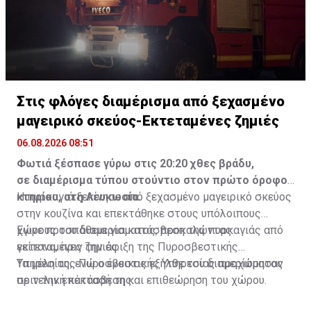
Στις φλόγες διαμέρισμα από ξεχασμένο
μαγειρικό σκεύος-Εκτεταμένες ζημιές
06.08.2026 08:51
Φωτιά ξέσπασε γύρω στις 20:20 χθες βράδυ,
σε διαμέρισμα τύπου στούντιο στον πρώτο όροφο
κτηρίου, στη Λευκωσία.
Η πυρκαγιά ξεκίνησε από ξεχασμένο μαγειρικό σκεύος
στην κουζίνα και επεκτάθηκε στους υπόλοιπους
χώρους του διαμερίσματος, προκαλώντας
Έγινε προσπάθεια για κατάσβεση της πυρκαγιάς από
εκτεταμένες ζημιές.
γείτονα, πριν την άφιξη της Πυροσβεστικής
Υπηρεσίας, ενώ ο ένοικος εξήλθε του διαμερίσματος
Τα μέλη της Πυροσβεστικής Υπηρεσίας προχώρησαν
πριν την επέκτασή της.
σε τελική κατάσβεση και επιθεώρηση του χώρου.