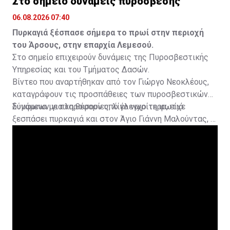
Στο σημείο δυνάμεις πυρόσβεσης
06.08.2026 07:40
Πυρκαγιά ξέσπασε σήμερα το πρωί στην περιοχή
του Άρσους, στην επαρχία Λεμεσού.
Στο σημείο επιχειρούν δυνάμεις της Πυροσβεστικής
Υπηρεσίας και του Τμήματος Δασών.
Βίντεο που αναρτήθηκαν από τον Γιώργο Νεοκλέους,
καταγράφουν τις προσπάθειες των πυροσβεστικών
δυνάμεων για να θέσουν υπό έλεγχο τη φωτιά.
Σύμφωνα με πληροφορίες, λίγο νωρίτερα, είχε
ξεσπάσει πυρκαγιά και στον Άγιο Γιάννη Μαλούντας, η
οποία κατασβέστηκε.