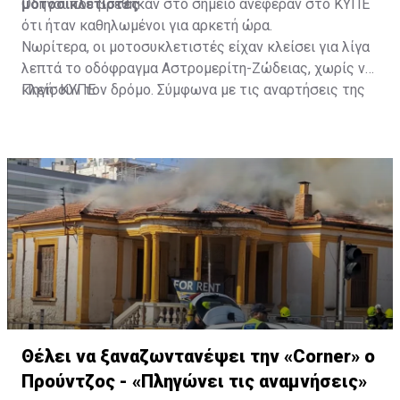
μοτοσικλετιστές
Οδηγοί που βρέθηκαν στο σημείο ανέφεραν στο ΚΥΠΕ
ότι ήταν καθηλωμένοι για αρκετή ώρα.
Νωρίτερα, οι μοτοσυκλετιστές είχαν κλείσει για λίγα
λεπτά το οδόφραγμα Αστρομερίτη-Ζώδειας, χωρίς να
κλείσουν τον δρόμο. Σύμφωνα με τις αναρτήσεις της
Πηγή: ΚΥΠΕ
Πρωτοβουλίας στα Μέσα Κοινωνικής Δικτύωσής
τους, οι μοτοσυκλετιστές έκαναν στάση και στον
Τύμβο Μακεδονίτισσας, πριν φτάσουν στο οδόφραγμα
Αγίου Δομετίου.
Θέλει να ξαναζωντανέψει την «Corner» o
Προύντζος - «Πληγώνει τις αναμνήσεις»