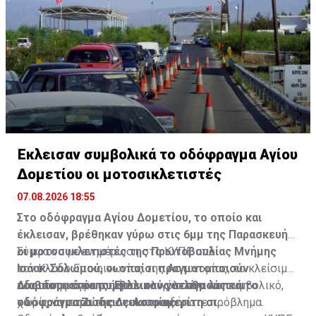
Έκλεισαν συμβολικά το οδόφραγμα Αγίου
Δομετίου οι μοτοσικλετιστές
07.08.2026 18:55
Στο οδόφραγμα Αγίου Δομετίου, το οποίο και
έκλεισαν, βρέθηκαν γύρω στις 6μμ της Παρασκευής
οι μοτοσυκλετιστές της Πρωτοβουλίας Μνήμης
Σύμφωνα με ενημέρωση στο ΚΥΠΕ από
Ισάακ-Σολωμού, οι οποίοι πραγματοποιούν
τον Κλάδο Επικοινωνίας της Αστυνομίας, το κλείσιμο
οδοιπορικό σε συμβολικούς σταθμούς και
του οδοφράγματος ήταν ολιγόλεπτο και συμβολικό,
Διαβάστε επίσης:
Έκλεισαν για λίγα λεπτά το
οδοφράγματα της Λευκωσίας.
χωρίς να παρουσιαστεί οποιοδήποτε πρόβλημα.
οδόφραγμα Ζώδειας-Αστρομερίτη οι