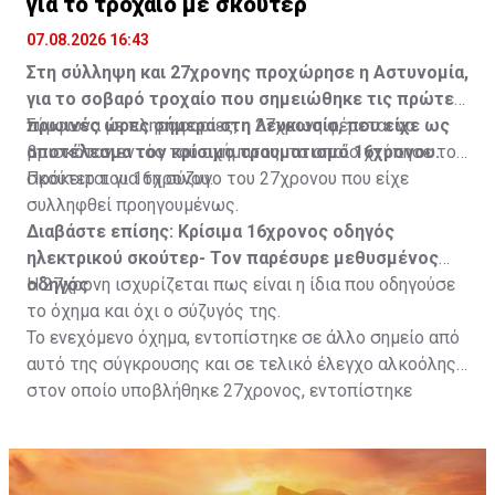
για το τροχαίο με σκούτερ
07.08.2026 16:43
Στη σύλληψη και 27χρονης προχώρησε η Αστυνομία,
για το σοβαρό τροχαίο που σημειώθηκε τις πρώτες
πρωινές ώρες σήμερα στη Λευκωσία, που είχε ως
Σύμφωνα με πληροφορίες, η 27χρονη φέρεται να
αποτέλεσμα τον κρίσιμο τραυματισμό 16χρονου.
βρισκόταν εντός του οχήματος, το οποίο χτύπησε το
σκούτερ του 16χρονου.
Πρόκειται για τη σύζυγο του 27χρονου που είχε
συλληφθεί προηγουμένως.
Διαβάστε επίσης:
Κρίσιμα 16χρονος οδηγός
ηλεκτρικού σκούτερ- Τον παρέσυρε μεθυσμένος
οδηγός
Η 27χρονη ισχυρίζεται πως είναι η ίδια που οδηγούσε
το όχημα και όχι ο σύζυγός της.
Το ενεχόμενο όχημα, εντοπίστηκε σε άλλο σημείο από
αυτό της σύγκρουσης και σε τελικό έλεγχο αλκοόλης
στον οποίο υποβλήθηκε 27χρονος, εντοπίστηκε
θετικός με τελικό αποτέλεσμα 73% αντί 22μg% που
είναι το ανώτατο από τον Νόμο όριο και συνελήφθη
για αυτόφωρο αδίκημα.