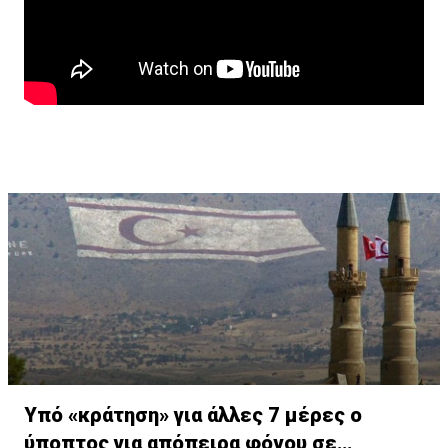
Υπό «κράτηση» για άλλες 7 μέρες ο
ύποπτος για απόπειρα φόνου σε