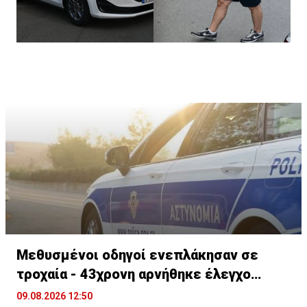
Μεθυσμένοι οδηγοί ενεπλάκησαν σε
τροχαία - 43χρονη αρνήθηκε έλεγχο
αλκοτέστ
09.08.2026 12:50