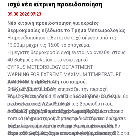
ισχύ νέα κίτρινη προειδοποίηση
09.08.2026 07:23
Νέα κίτρινη προειδοποίηση για ακραίες
θερμοκρασίες εξέδωσε το Τμήμα Μετεωρολογίας.
Η προειδοποίηση τίθεται σε ισχύ σήμερα από τις
13:00μμ μέχρι τις 16:00 το απόγευμα.
Η μέγιστη θερμοκρασία αναμένεται να ανέλθει στους
40 βαθμούς κελσίου στο εσωτερικό.
CYPRUS METEOROLOGY DEPARTMENT
WARNING FOR EXTREME MAXIMUM TEMPERATURE
WARNING NUMBER: 49
Αυτούσια η πρόγνωση του καιρού:
RISK LEVEL: YELLOW
Εποχική χαμηλή πίεση επηρεάζει την περιοχή.
VALID FROM: 1300 L.T UNTIL: 1600 L.T 09/08/2026
Σήμερα, ο καιρός θα είναι κυρίως αίθριος. Οι άνεμοι θα
pic.twitter.com/jW2wT5DHg8
πνέουν κυρίως νοτιοδυτικοί ως βορειοδυτικοί,
— CYMET (@CyMeteorology)
ασθενείς μέχρι μέτριοι, 3 με 4 μποφόρ και σταδιακά
Απόψε, ο καιρός θα είναι κυρίως αίθριος, ωστόσο
August 9, 2026
τοπικά μέχρι ισχυροί, 5 μποφόρ. Η θάλασσα θα είναι
τοπικά θα παρατηρούνται κατά διαστήματα αυξημένες
μέχρι λίγο ταραγμένη. Η θερμοκρασία θα ανέλθει
χαμηλές νεφώσεις. Οι άνεμοι θα πνέουν κυρίως
Τη Δευτέρα, την Τρίτη και την Τετάρτη, ο καιρός θα
στους 40 βαθμούς στο εσωτερικό, γύρω στους 32 στα
βορειοδυτικοί ως βορειοανατολικοί, ασθενείς, 3
είναι κυρίως αίθριος, ωστόσο τις απογευματινές