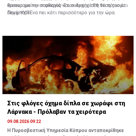
θα παραμείνει σταθερός και συνεπής στη θέση του ότι
έρευνα για την πυρκαγιά–Στον Αρχηγό ΕΦ το πόρισμα
δεν μπορεί να πει κάτι περισσότερο για την ώρα.
Πηγή: ΚΥΠΕ
Στις φλόγες όχημα δίπλα σε χωράφι στη
Λάρνακα - Πρόλαβαν τα χειρότερα
09.08.2026 09:22
Η Πυροσβεστική Υπηρεσία Κύπρου ανταποκρίθηκε