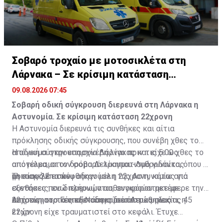
Σοβαρό τροχαίο με μοτοσικλέτα στη
Λάρνακα – Σε κρίσιμη κατάσταση
22χρονη
09.08.2026 07:45
Σοβαρή οδική σύγκρουση διερευνά στη Λάρνακα η
Αστυνομία. Σε κρίσιμη κατάσταση 22χρονη
Η Αστυνομία διερευνά τις συνθήκες και αίτια
πρόκλησης οδικής σύγκρουσης, που συνέβη χθες το
απόγευμα στην επαρχία Λάρνακας και είχε ως
Η οδική σύγκρουση συνέβη λίγο πριν τις 5.00 χθες το
αποτέλεσμα τον σοβαρό τραυματισμό γυναίκας
απόγευμα, στον δρόμο Δελίκηπου-Λυθροδόντα, όπου η
ηλικίας 22 ετών.
μοτοσικλέτα που οδηγούσε η 22χρονη, κάτω από
Τη σκηνή επισκέφθηκαν μέλη της Αστυνομίας για
συνθήκες που διερευνώνται, συγκρούστηκε με
εξετάσεις, ενώ πλήρωμα ασθενοφόρου μετέφερε την
αυτοκίνητο, το οποίο οδηγούσε άντρας ηλικίας 45
22χρονη στο Γενικό Νοσοκομείο Λευκωσίας.
Από τις ιατρικές εξετάσεις διαπιστώθηκε ότι, η
ετών.
22χρονη είχε τραυματιστεί στο κεφάλι. Έτυχε