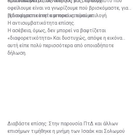
πρωτόκολλο.
απαιτούν μέτρο, συναίσθηση και σεβασμό.
Και απέναντι στους νεκρούς μας, το ελάχιστο που
οφείλουμε είναι να γνωρίζουμε πού βρισκόμαστε, γιατί
βρισκόμαστε εκεί και ποιους τιμούμε.
Η διαφορετικότητα μπορεί να είναι επιλογή.
Η αντισυμβατικότητα επίσης.
Η ασέβεια, όμως, δεν μπορεί να βαφτίζεται
«διαφορετικότητα».Και δυστυχώς, απόψε η εικόνα
αυτή είπε πολύ περισσότερα από οποιαδήποτε
δήλωση.
Διαβάστε επίσης:
Στην παρουσία ΠτΔ και άλλων
επισήμων τιμήθηκε η μνήμη των Ισαάκ και Σολωμού