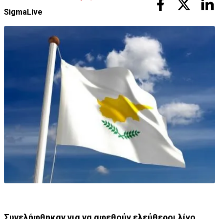
SigmaLive
Συνελήφθηκαν για να αφεθούν ελεύθεροι λίγο