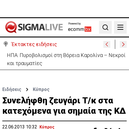
Powered by:
Search
Έκτακτες ειδήσεις
Ανασχηματισμός: Περιορισμένες αλλαγές με…
κρυφό κείμενο (ΒΙΝΤΕΟ)
Ειδήσεις
Κύπρος
Συνελήφθη ζευγάρι Τ/κ στα
κατεχόμενα για σημαία της ΚΔ
22.06.2013 10:32
Κύπρος