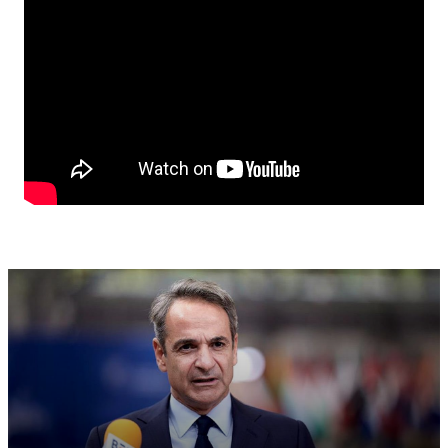
είμαστε ακόμα σε κρίση, με το 41,1%, που είναι σήμερα
η χωρητικότητα των φραγμάτων. Έρχεται ένας
χειμώνας ο οποίος είναι αβεβαίως. Κανένας δεν
μπορεί να μας βεβαιώσει ότι θα έχουμε βροχή. Έχουμε
έναν ήλιο ο οποίος θα δώσει εξάτμιση. Έχω μια
γεωργία που ζητά νερό και δεν έχει νερό. Και αυτό
δημιουργεί μακροοικονομικούς κινδύνους.»