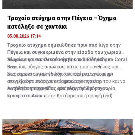
Τροχαίο ατύχημα στην Πέγεια – Όχημα
κατέληξε σε χαντάκι
05.08.2026 17:14
Τροχαίο ατύχημα σημειώθηκε πριν από λίγο στην
Πέγεια και συγκεκριμένα στην είσοδο του χωριού
πλησίον του κυκλικού κόμβου που οδηγεί στο Coral
Σύμφωνα με τον ανταποκριτή του ΣΙΓΜΑ Μάριο
Bay.
Ιγναυίου, οδηγός απώλεσε, κάτω από συνθήκες που
διερευνώνται, τον έλεγχο του οχήματός του, με
Στο σημείο συγκεντρώθηκαν πολίτες, ενώ μέχρι
αποτέλεσμα αυτό να εκτραπεί της πορείας του και να
στιγμής δεν υπάρχουν πληροφορίες για την
καταλήξει σε χαντάκι, στο πλάι του δρόμου.
κατάσταση της υγείας του οδηγού ή για τυχόν
Διαβάστε επίσης:
Στις φλόγες η πρώην μπυραρία
τραυματισμούς.
Corner στη Λευκωσία- Κατέρρευσε η οροφή (vid)