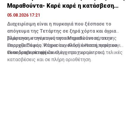
Μαραθούντα- Καρέ καρέ η κατάσβεση
(vid)
05.08.2026 17:21
Διαχειρίσιμη είναι η πυρκαγιά που ξέσπασε το
απόγευμα της Τετάρτης σε ξηρά χόρτα και άγρια
βλάστηση στην κοινότητα Μαραθούντας, στην
Σύμφωνα με ανάρτηση του εκπροσώπου τύπου της
επαρχία Πάφου. Κάηκε συνολική έκταση περίπου
Πυροσβεστικής Υπηρεσίας, Ανδρέα Κεττή, η πυρκαγιά
τεσσάρων εκταρίων.
είναι διαχειρίσιμη και ελέγχεται περιμετρικά.
Οι πυροσβεστικές δυνάμεις προχωρούν στις τελικές
κατασβέσεις και σε πλήρη οριοθέτηση.