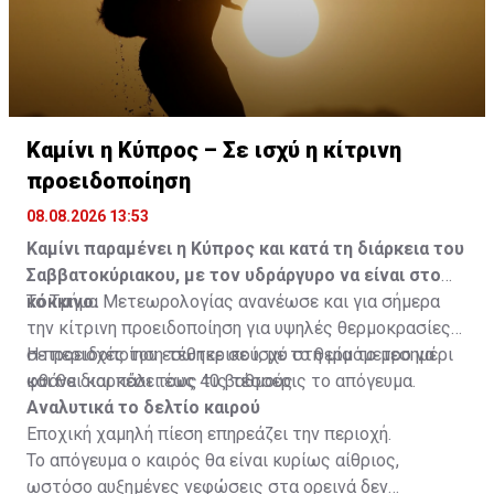
Καμίνι η Κύπρος – Σε ισχύ η κίτρινη
προειδοποίηση
08.08.2026 13:53
Καμίνι παραμένει η Κύπρος και κατά τη διάρκεια του
Σαββατοκύριακου, με τον υδράργυρο να είναι στο
κόκκινο.
Το Τμήμα Μετεωρολογίας ανανέωσε και για σήμερα
την κίτρινη προειδοποίηση για υψηλές θερμοκρασίες
σε περιοχές του εσωτερικού, με το θερμόμετρο να
Η προειδοποίηση τέθηκε σε ισχύ στη μία το μεσημέρι
φθάνει και πάλι τους 40 βαθμούς.
και θα διαρκέσει έως τις τέσσερις το απόγευμα.
Αναλυτικά το δελτίο καιρού
Εποχική χαμηλή πίεση επηρεάζει την περιοχή.
Το απόγευμα ο καιρός θα είναι κυρίως αίθριος,
ωστόσο αυξημένες νεφώσεις στα ορεινά δεν