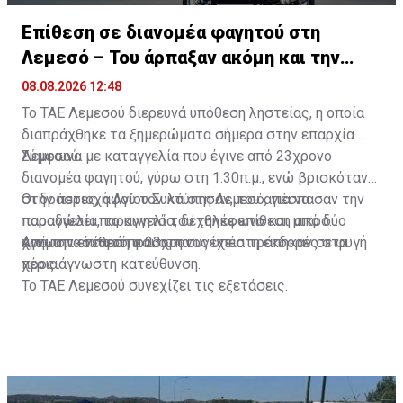
Επίθεση σε διανομέα φαγητού στη
Λεμεσό – Του άρπαξαν ακόμη και την
παραγγελία
08.08.2026 12:48
Το ΤΑΕ Λεμεσού διερευνά υπόθεση ληστείας, η οποία
διαπράχθηκε τα ξημερώματα σήμερα στην επαρχία
Λεμεσού.
Σύμφωνα με καταγγελία που έγινε από 23χρονο
διανομέα φαγητού, γύρω στη 1.30π.μ., ενώ βρισκόταν
στην περιοχή Αγίου Συλά στη Λεμεσό, για να
Οι δράστες, αφού τον κτύπησαν, του απέσπασαν την
παραδώσει παραγγελία, δέχθηκε επίθεση από δύο
παραγγελία, το κινητό του τηλέφωνο και μικρό
άγνωστα νεαρά πρόσωπα.
χρηματικό ποσό, και στη συνέχεια τράπηκαν σε φυγή
Από την επίθεση ο 23χρονος υπέστη εκδορές στα
προς άγνωστη κατεύθυνση.
χέρια.
Το ΤΑΕ Λεμεσού συνεχίζει τις εξετάσεις.