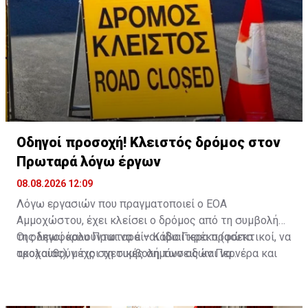
Οδηγοί προσοχή! Κλειστός δρόμος στον
Πρωταρά λόγω έργων
08.08.2026 12:09
Λόγω εργασιών που πραγματοποιεί ο ΕΟΑ
Αμμοχώστου, έχει κλείσει ο δρόμος από τη συμβολή
της λεωφόρου Πρωταρά – Κάβο Γκρέκο (φώτα
Οι οδηγοί καλούνται να είναι ιδιαίτερα προσεκτικοί, να
τροχαίας), μέχρι τη συμβολή των οδών Περνέρα και
ακολουθούν τις σχετικές σημάνσεις και να
Πινιάς.
χρησιμοποιούν εναλλακτικές διαδρομές για την
αποφυγή ταλαιπωρίας.