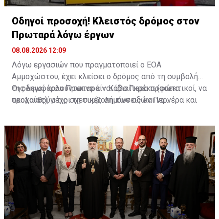
Οδηγοί προσοχή! Κλειστός δρόμος στον
Πρωταρά λόγω έργων
08.08.2026 12:09
Λόγω εργασιών που πραγματοποιεί ο ΕΟΑ
Αμμοχώστου, έχει κλείσει ο δρόμος από τη συμβολή
της λεωφόρου Πρωταρά – Κάβο Γκρέκο (φώτα
Οι οδηγοί καλούνται να είναι ιδιαίτερα προσεκτικοί, να
τροχαίας), μέχρι τη συμβολή των οδών Περνέρα και
ακολουθούν τις σχετικές σημάνσεις και να
Πινιάς.
χρησιμοποιούν εναλλακτικές διαδρομές για την
αποφυγή ταλαιπωρίας.