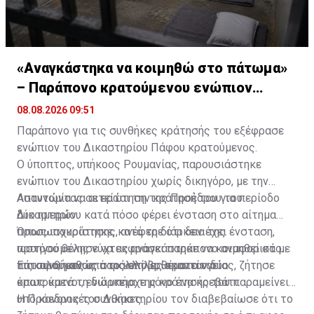
«Αναγκάστηκα να κοιμηθώ στο πάτωμα»
– Παράπονο κρατούμενου ενώπιον
Δικαστηρίου
08.08.2026 09:51
Παράπονο για τις συνθήκες κράτησής του εξέφρασε
ενώπιον του Δικαστηρίου Πάφου κρατούμενος.
Ο ύποπτος, υπήκοος Ρουμανίας, παρουσιάστηκε
ενώπιον του Δικαστηρίου χωρίς δικηγόρο, με την
Αστυνομία να αιτείται την κράτησή του για περίοδο
Απαντώντας σε ερώτηση της Προέδρου του
δύο ημερών.
Δικαστηρίου κατά πόσο φέρει ένσταση στο αίτημα
προσωποκράτησης, ανέφερε ότι δεν έχει ένσταση,
Όπως ισχυρίστηκε, κατά τη διάρκεια της
ωστόσο θέλησε να εκφράσει παράπονο αναφορικά με
προηγούμενης νύχτας αναγκάστηκε να κοιμηθεί στο
τις συνθήκες υπό τις οποίες κρατείται.
πάτωμα, καθώς στο κελί βρίσκονταν δύο
Επικαλούμενος, παράλληλα, θέματα υγείας, ζήτησε
κρατούμενοι, ενώ υπήρχε μόνο ένα κρεβάτι.
όπως κατά τη διάρκεια της κράτησής του παραμείνει
υπό κανονικές συνθήκες.
Η Πρόεδρος του Δικαστηρίου τον διαβεβαίωσε ότι το