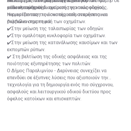
λειτουργίας των φωτεινών σηματοδοτών και τη
ανάλογα με τον πραγματικό κυκλοφοριακό φόρτο σε
Με τον τρόπο αυτό επιτυγχάνεται πιο
μείωση του χρόνου αναμονής για τους οδηγούς.
κάθε κατεύθυνση.
αποτελεσματική διαχείριση της κυκλοφορίας,
περιορίζοντας τις άσκοπες καθυστερήσεις και
Η εγκατάσταση του συστήματος αναμένεται να
βελτιώνοντας τη ροή των οχημάτων.
συμβάλει σημαντικά:
✔️Στην μείωση της ταλαιπωρίας των οδηγών.
✔️Στην ομαλότερη κυκλοφορία των οχημάτων.
✔️Στην μείωση της κατανάλωσης καυσίμων και των
εκπομπών ρύπων.
✔️ Στη βελτίωση της οδικής ασφάλειας και της
ποιότητας εξυπηρέτησης των πολιτών.
Ο Δήμος Παραλιμνίου - Δερύνειας συνεχίζει να
επενδύει σε έξυπνες λύσεις που αξιοποιούν την
τεχνολογία για τη δημιουργία ενός πιο σύγχρονου,
ασφαλούς και λειτουργικού οδικού δικτύου προς
όφελος κατοίκων και επισκεπτών.