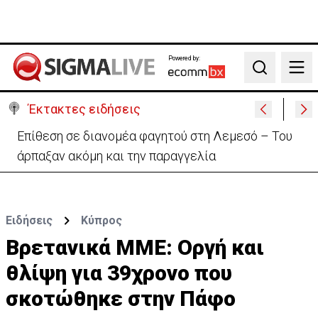
Powered by:
Search
Έκτακτες ειδήσεις
Ο στρατηγός του Τραμπ «αναζητά διέξοδο» από τον
πόλεμο με το Ιράν
Ειδήσεις
Κύπρος
Βρετανικά ΜΜΕ: Οργή και
θλίψη για 39χρονο που
σκοτώθηκε στην Πάφο